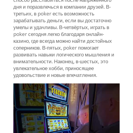
дня и поразвлечься в компании друзей. В-
третьих, в poker есть возможность
зарабатывать деньги, если вы достаточно
умелы и удачливы. В-четвёртых, играть в
poker сегодня легко благодаря онлайн-
казино, где всегда можно найти достойных
соперников. В-пятых, poker помогает
развивать навыки логического мышления и
внимательности. Наконец, в-шестых, это
увлекательное хобби, приносящее
удовольствие и новые впечатления.