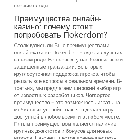
первые плоды.
Преимущества онлайн-
казино: почему стоит
попробовать Пokerdom?
Столкнулись ли Вы с преимуществами
онлайн-казино? Пokerdom – одно из лучших
в своем роде. Во-первых, у нас безопасные и
защищенные транзакции. Во-вторых,
круглосуточная поддержка игроков, чтобы
решать все вопросы в реальном времени. В-
третьих, мы предлагаем широкий выбор игр
от известных разработчиков. Четвертое
преимущество – это возможность играть на
мобильных устройствах, что делает игру
доступной в любое время и в любом месте.
Пятым преимуществом является наличие
крупных джекпотов и бонусов для новых
игроков. Наконец, шестое преимущество –