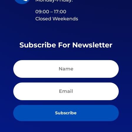
09:00 – 17:00
Closed Weekends
Subscribe For Newsletter
Subscribe