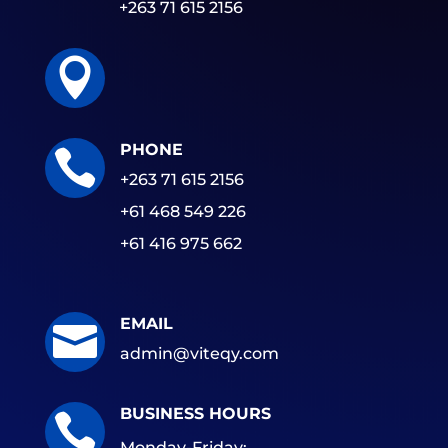
+263 71 615 2156

PHONE

+263 71 615 2156
+61 468 549 226
+61 416 975 662
EMAIL

admin@viteqy.com
BUSINESS HOURS

Monday-Friday: