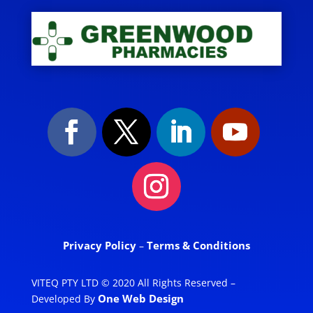
Privacy Policy
Terms & Conditions
–
VITEQ PTY LTD © 2020 All Rights Reserved –
One Web Design
Developed By