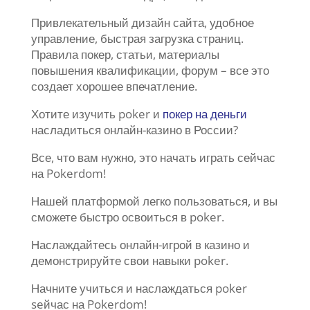
Привлекательный дизайн сайта, удобное
управление, быстрая загрузка страниц.
Правила покер, статьи, материалы
повышения квалификации, форум – все это
создает хорошее впечатление.
Хотите изучить poker и
покер на деньги
насладиться онлайн-казино в России?
Все, что вам нужно, это начать играть сейчас
на Pokerdom!
Нашей платформой легко пользоваться, и вы
сможете быстро освоиться в poker.
Наслаждайтесь онлайн-игрой в казино и
демонстрируйте свои навыки poker.
Начните учиться и наслаждаться poker
seйчас на Pokerdom!