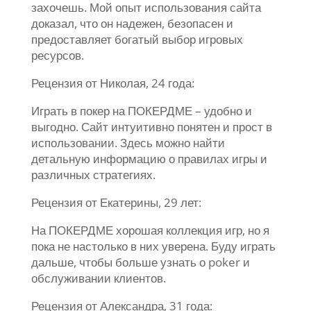
захочешь. Мой опыт использования сайта
доказал, что он надежен, безопасен и
предоставляет богатый выбор игровых
ресурсов.
Рецензия от Николая, 24 года:
Играть в покер на ПОКЕРДМЕ – удобно и
выгодно. Сайт интуитивно понятен и прост в
использовании. Здесь можно найти
детальную информацию о правилах игры и
различных стратегиях.
Рецензия от Екатерины, 29 лет:
На ПОКЕРДМЕ хорошая коллекция игр, но я
пока не настолько в них уверена. Буду играть
дальше, чтобы больше узнать о poker и
обслуживании клиентов.
Рецензия от Александра, 31 года: