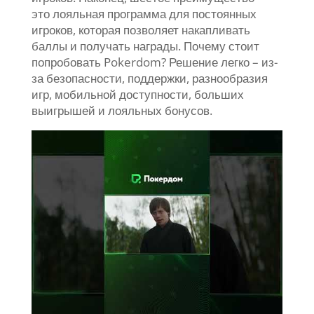
это лояльная программа для постоянных
игроков, которая позволяет накапливать
баллы и получать награды. Почему стоит
попробовать Pokerdom? Решение легко – из-
за безопасности, поддержки, разнообразия
игр, мобильной доступности, больших
выигрышей и лояльных бонусов.