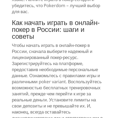
убедитесь, что Pokerdom – лучший выбор
для вас.
Как начать играть в онлайн-
покер в России: шаги и
советы
Чтобы начать играть в онлайн-покер в
России, сначала выберите надежный и
лицензированный покер-ресурс.
Зарегистрируйтесь на платформе,
предоставив необходимые персональные
данные. Ознакомьтесь с правилами игры и
различными poker variant. Воспользуйтесь
возможностью бесплатных тренировочных
занятий, прежде чем перейти к игре за
реальные деньги. Установите лимиты на
свои депозиты и не превышайте их. И,
наконец, всегда оставайтесь
дисциплинированными и ответственными в