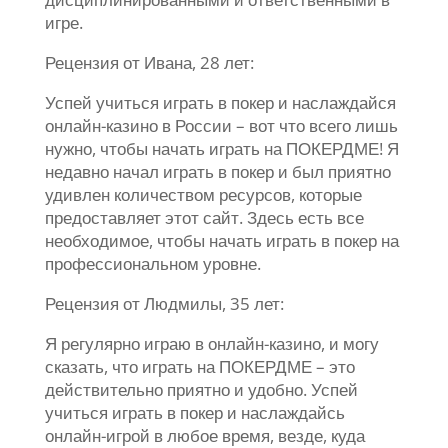
игре.
Рецензия от Ивана, 28 лет:
Успей учиться играть в покер и наслаждайся
онлайн-казино в России – вот что всего лишь
нужно, чтобы начать играть на ПОКЕРДМЕ! Я
недавно начал играть в покер и был приятно
удивлен количеством ресурсов, которые
предоставляет этот сайт. Здесь есть все
необходимое, чтобы начать играть в покер на
профессиональном уровне.
Рецензия от Людмилы, 35 лет:
Я регулярно играю в онлайн-казино, и могу
сказать, что играть на ПОКЕРДМЕ – это
действительно приятно и удобно. Успей
учиться играть в покер и наслаждайсь
онлайн-игрой в любое время, везде, куда