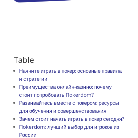
Table
Начните играть в покер: основные правила
и стратегии
Преимущества онлайн-казино: почему
стоит попробовать Пokerdom?
Развивайтесь вместе с покером: ресурсы
для обучения и совершенствования
Зачем стоит начать играть в покер сегодня?
Пokerdom: лучший выбор для игроков из
России