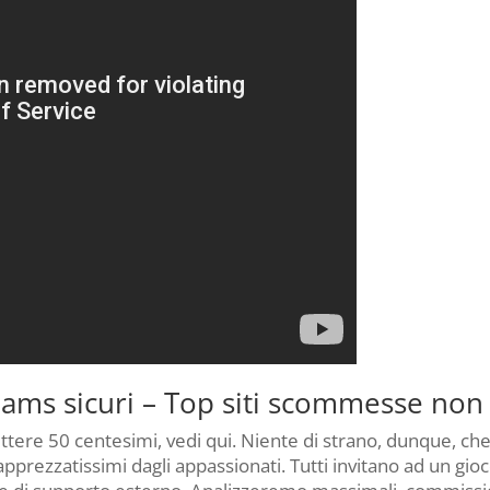
ams sicuri – Top siti scommesse no
ttere 50 centesimi, vedi qui. Niente di strano, dunque, che 
apprezzatissimi dagli appassionati. Tutti invitano ad un g