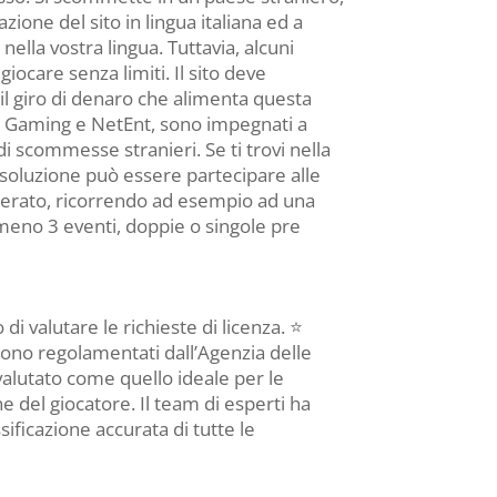
ione del sito in lingua italiana ed a
ella vostra lingua. Tuttavia, alcuni
iocare senza limiti. Il sito deve
d il giro di denaro che alimenta questa
ion Gaming e NetEnt, sono impegnati a
i scommesse stranieri. Se ti trovi nella
a soluzione può essere partecipare alle
uperato, ricorrendo ad esempio ad una
lmeno 3 eventi, doppie o singole pre
 valutare le richieste di licenza. ⭐️
n sono regolamentati dall’Agenzia delle
alutato come quello ideale per le
e del giocatore. Il team di esperti ha
ificazione accurata di tutte le