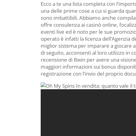
Ecco a te una lista completa con l’importo
una delle prime cose a cui si guarda quand
sono imbattibili. Abbiamo anche compilato
offre consulenza ai casinò online, focalizz
eventi live ed è noto per le sue promozi
operato è infatti la licenza dell’Agenzia d
miglior sistema per imparare a giocare a
di seguito, acconsenti al loro utilizzo in 
recensione di Bwin per avere una visione
maggiori informazioni sui bonus disponib
registrazione con l’invio del proprio doc