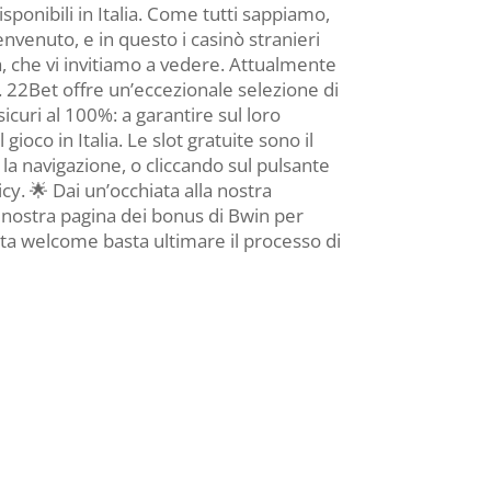
sponibili in Italia. Come tutti sappiamo,
envenuto, e in questo i casinò stranieri
a, che vi invitiamo a vedere. Attualmente
re. 22Bet offre un’eccezionale selezione di
curi al 100%: a garantire sul loro
ioco in Italia. Le slot gratuite sono il
la navigazione, o cliccando sul pulsante
icy. 🌟 Dai un’occhiata alla nostra
 nostra pagina dei bonus di Bwin per
rta welcome basta ultimare il processo di