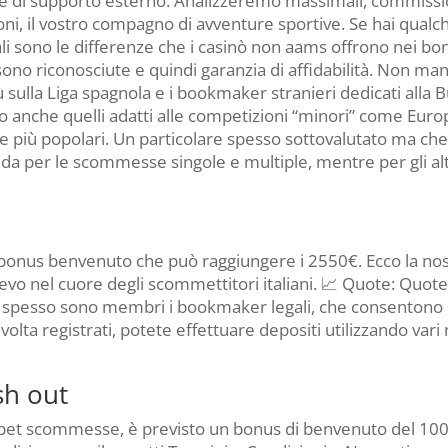
i e di supporto esterno. Analizzeremo massimali, commissi
ni, il vostro compagno di avventure sportive. Se hai qua
li sono le differenze che i casinò non aams offrono nei bo
sono riconosciute e quindi garanzia di affidabilità. Non 
iù sulla Liga spagnola e i bookmaker stranieri dedicati al
ato anche quelli adatti alle competizioni “minori” come Eu
e più popolari. Un particolare spesso sottovalutato ma ch
da per le scommesse singole e multiple, mentre per gli alt
un bonus benvenuto che può raggiungere i 2550€. Ecco la n
vo nel cuore degli scommettitori italiani. 📈 Quote: Quote 
 cui spesso sono membri i bookmaker legali, che consentono 
olta registrati, potete effettuare depositi utilizzando var
sh out
Pribet scommesse, è previsto un bonus di benvenuto del 10