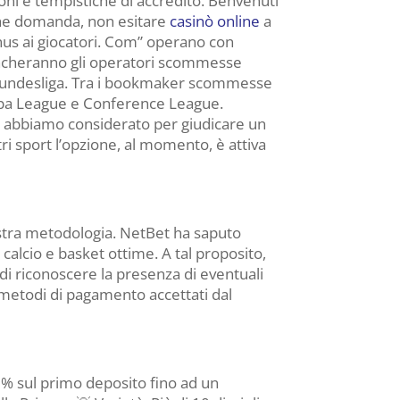
oni e tempistiche di accredito. Benvenuti
lche domanda, non esitare
casinò online
a
nus ai giocatori. Com” operano con
mancheranno gli operatori scommesse
la Bundesliga. Tra i bookmaker scommesse
ropa League e Conference League.
e abbiamo considerato per giudicare un
ri sport l’opzione, al momento, è attiva
ostra metodologia. NetBet ha saputo
calcio e basket ottime. A tal proposito,
di riconoscere la presenza di eventuali
i metodi di pagamento accettati dal
0% sul primo deposito fino ad un