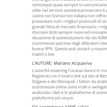
comunque quasi sempre la comunicazione è 
volte nel servizio assistenzarimarrano è 
casino con licenza non italiana non offro
presentare tutti i migliori protocolli di 
grande fetta di mercato finanziario, i m
sfornare titoli sempre nuovi ed innovativ
situazione di autoesclusione dai siti ADM 
scommesse sportive negli allibratori int
buona VPN. Questo può aiutarti a massimi
match o live.
L’AUTORE: Mariano Acquaviva
L’autorità eGaming Curacao lavora in modo
Registrati con il nostro link sul sito di 
Dogane e dei Monopoli. I fattori da anal
scommesse online sono molti e variegati. I
analizzato i dati e le piattaforme di sco
piattaforme più sicure.
Siti scommesse AAMS calcio