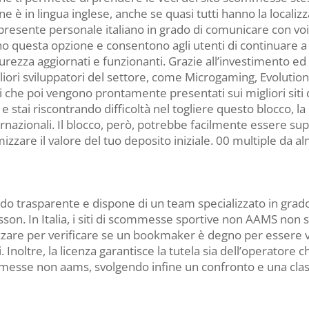
in lingua inglese, anche se quasi tutti hanno la localizzaz
presente personale italiano in grado di comunicare con voi n
no questa opzione e consentono agli utenti di continuare a g
sicurezza aggiornati e funzionanti. Grazie all’investimento e
igliori sviluppatori del settore, come Microgaming, Evolut
i che poi vengono prontamente presentati sui migliori siti d
e stai riscontrando difficoltà nel togliere questo blocco, l
ernazionali. Il blocco, però, potrebbe facilmente essere s
zzare il valore del tuo deposito iniziale. 00 multiple da a
 trasparente e dispone di un team specializzato in grado di
Betsson. In Italia, i siti di scommesse sportive non AAMS no
izzare per verificare se un bookmaker è degno per essere v
noltre, la licenza garantisce la tutela sia dell’operatore ch
mmesse non aams, svolgendo infine un confronto e una class