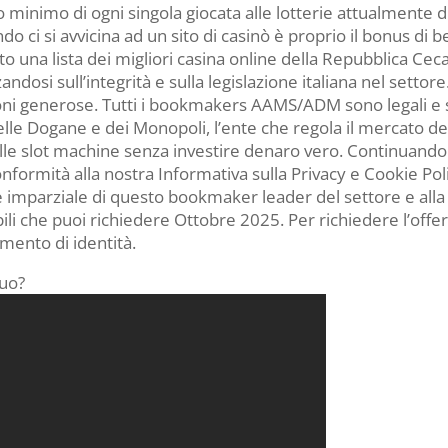
 minimo di ogni singola giocata alle lotterie attualmente di
o ci si avvicina ad un sito di casinò è proprio il bonus di b
 una lista dei migliori casina online della Repubblica Cec
andosi sull’integrità e sulla legislazione italiana nel setto
oni generose. Tutti i bookmakers AAMS/ADM sono legali e si
elle Dogane e dei Monopoli, l’ente che regola il mercato del g
lle slot machine senza investire denaro vero. Continuando 
conformità alla nostra Informativa sulla Privacy e Cookie Pol
 imparziale di questo bookmaker leader del settore e alla
ili che puoi richiedere Ottobre 2025. Per richiedere l’offe
umento di identità.