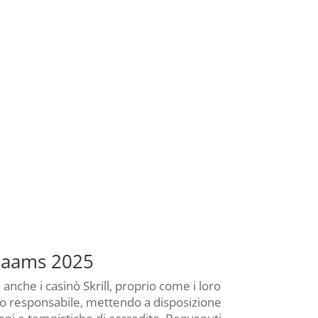
n aams 2025
anche i casinò Skrill, proprio come i loro
ioco responsabile, mettendo a disposizione