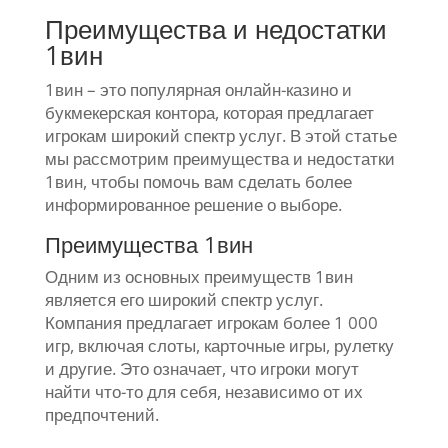
Преимущества и недостатки
1вин
1вин – это популярная онлайн-казино и
букмекерская контора, которая предлагает
игрокам широкий спектр услуг. В этой статье
мы рассмотрим преимущества и недостатки
1вин, чтобы помочь вам сделать более
информированное решение о выборе.
Преимущества 1вин
Одним из основных преимуществ 1вин
является его широкий спектр услуг.
Компания предлагает игрокам более 1 000
игр, включая слоты, карточные игры, рулетку
и другие. Это означает, что игроки могут
найти что-то для себя, независимо от их
предпочтений.