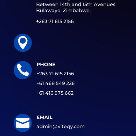
Between 14th and 15th Avenues,
Bulawayo, Zimbabwe.
+263 71 615 2156

PHONE

+263 71 615 2156
+61 468 549 226
+61 416 975 662
EMAIL

admin@viteqy.com