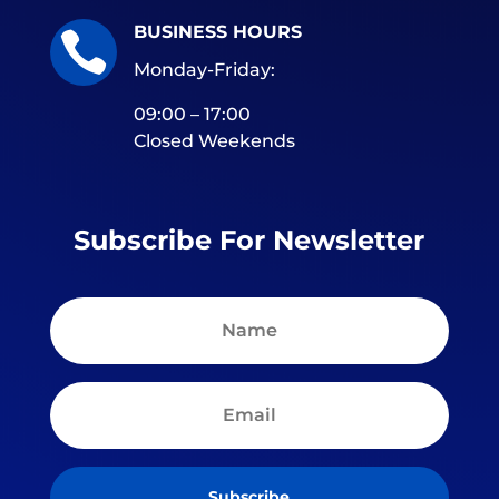
BUSINESS HOURS

Monday-Friday:
09:00 – 17:00
Closed Weekends
Subscribe For Newsletter
Subscribe