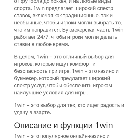
от футбола до хоккея, и на любые виды
спорта. 1win предлагает широкий спектр
ставок, включая как традиционные, так и
необычные, чтобы игроки могли выбрать то,
что им понравится. Букмекерская часть 1win
работает 24/7, чтобы игроки могли делать
ставки в любое время.
В целом, 1win – это отличный выбор для
игроков, которые ищут комфорт и
безопасность при игре. 1win – это казино и
букмекер, который предлагает широкий
спектр услуг, чтобы обеспечить игрокам
наилучшие условия для игры.
1win – это выбор для тех, кто ищет радость и
удачу в азарте.
Описание и функции 1win
1win – это популярное онлайн-казино и