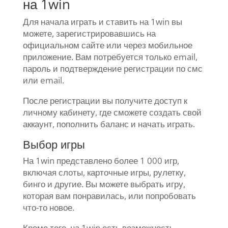
на 1win
Для начала играть и ставить на 1win вы
можете, зарегистрировавшись на
официальном сайте или через мобильное
приложение. Вам потребуется только email,
пароль и подтверждение регистрации по смс
или email.
После регистрации вы получите доступ к
личному кабинету, где сможете создать свой
аккаунт, пополнить баланс и начать играть.
Выбор игры
На 1win представлено более 1 000 игр,
включая слоты, карточные игры, рулетку,
бинго и другие. Вы можете выбрать игру,
которая вам понравилась, или попробовать
что-то новое.
Кроме того, на 1win есть возможность