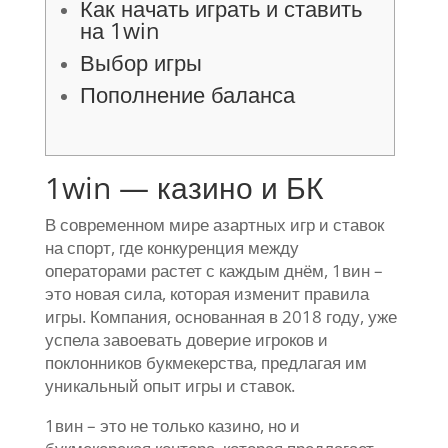
Как начать играть и ставить
на 1win
Выбор игры
Пополнение баланса
1win — казино и БК
В современном мире азартных игр и ставок
на спорт, где конкуренция между
операторами растет с каждым днём, 1вин –
это новая сила, которая изменит правила
игры. Компания, основанная в 2018 году, уже
успела завоевать доверие игроков и
поклонников букмекерства, предлагая им
уникальный опыт игры и ставок.
1вин – это не только казино, но и