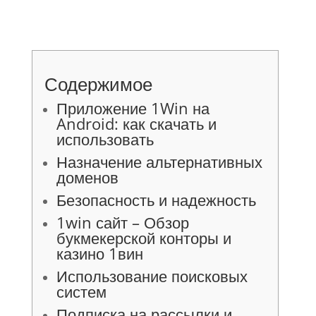
Содержимое
Приложение 1Win на
Android: как скачать и
использовать
Назначение альтернативных
доменов
Безопасность и надежность
1win сайт – Обзор
букмекерской конторы и
казино 1вин
Использование поисковых
систем
Подписка на рассылки и