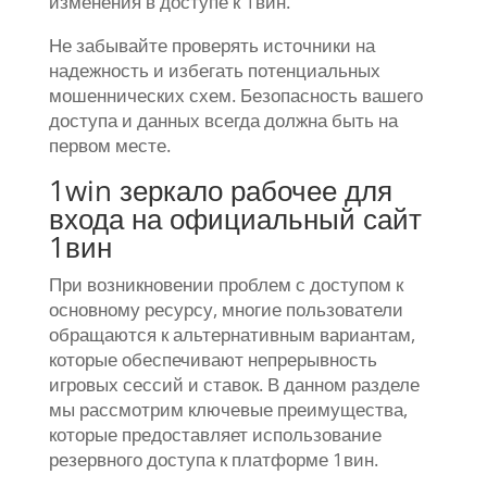
изменения в доступе к 1вин.
Не забывайте проверять источники на
надежность и избегать потенциальных
мошеннических схем. Безопасность вашего
доступа и данных всегда должна быть на
первом месте.
1win зеркало рабочее для
входа на официальный сайт
1вин
При возникновении проблем с доступом к
основному ресурсу, многие пользователи
обращаются к альтернативным вариантам,
которые обеспечивают непрерывность
игровых сессий и ставок. В данном разделе
мы рассмотрим ключевые преимущества,
которые предоставляет использование
резервного доступа к платформе 1вин.