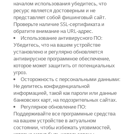
началом использования убедитесь, что
ресурс является достоверным и не
представляет собой фишинговый сайт.
Проверьте наличие SSL-сертификата и
обратите внимание на URL-адрес.
Использование антивирусного ПО:
Убедитесь, что на вашем устройстве
установлено и регулярно обновляется
антивирусное программное обеспечение,
которое может защитить от потенциальных
угроз.
Осторожность с персональными данными:
Не делитесь конфиденциальной
информацией, такой как пароли или данные
банковских карт, на подозрительных сайтах.
Регулярное обновление ПО:
Поддерживайте все программные средства
на вашем устройстве в актуальном
состоянии, чтобы избежать уязвимостей,