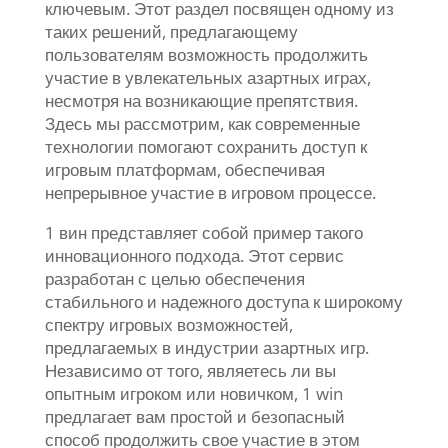
ключевым. Этот раздел посвящен одному из
таких решений, предлагающему
пользователям возможность продолжить
участие в увлекательных азартных играх,
несмотря на возникающие препятствия.
Здесь мы рассмотрим, как современные
технологии помогают сохранить доступ к
игровым платформам, обеспечивая
непрерывное участие в игровом процессе.
1 вин представляет собой пример такого
инновационного подхода. Этот сервис
разработан с целью обеспечения
стабильного и надежного доступа к широкому
спектру игровых возможностей,
предлагаемых в индустрии азартных игр.
Независимо от того, являетесь ли вы
опытным игроком или новичком, 1 win
предлагает вам простой и безопасный
способ продолжить свое участие в этом