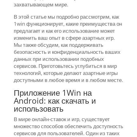
захватывающем мире.
В этой статье мы подробно рассмотрим, как
1win функционирует, какие преимущества он
предлагает и как его использование может
изменить ваш опыт в сфере азартных игр.
Мы также обсудим, как поддерживать
безопасность и конфиденциальность ваших
данных при использовании подобных
сервисов. Приготовьтесь углубиться в мир
технологий, которые делают азартные игры
доступными в любое время и в любом месте.
Приложение 1Win на
Android: как скачать и
использовать
В мире онлайн-ставок и игр, существует
множество способов обеспечить доступность
сервисов для пользователей. Один из таких