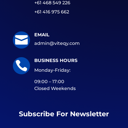
+61 468 549 226
+61 416 975 662
EMAIL

admin@viteqy.com
BUSINESS HOURS

Monday-Friday:
09:00 – 17:00
Closed Weekends
Subscribe For Newsletter