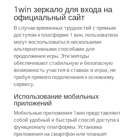
1win зеркало для входа на
официальный сайт
В случае временных трудностей с прямым
доступом к платформе 1 вин, пользователи
могут воспользоваться несколькими
альтернативными способами для
продолжения игры. Эти методы
обеспечивают стабильную и безопасную
возможность участия в ставках и играх, не
требуя прямого подключения к основному
сервису.
Использование мобильных
приложений
Мобильные приложения 1вин представляют
собой удобный и быстрый способ доступа к
функционалу платформы. Установка
приложения на смартфон или планшет