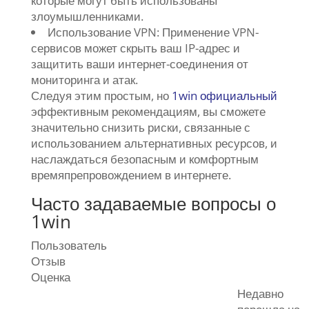
которые могут быть использованы
злоумышленниками.
Использование VPN: Применение VPN-
сервисов может скрыть ваш IP-адрес и
защитить ваши интернет-соединения от
мониторинга и атак.
Следуя этим простым, но
1win официальный
эффективным рекомендациям, вы сможете
значительно снизить риски, связанные с
использованием альтернативных ресурсов, и
наслаждаться безопасным и комфортным
времяпрепровождением в интернете.
Часто задаваемые вопросы о
1win
Пользователь
Отзыв
Оценка
Недавно