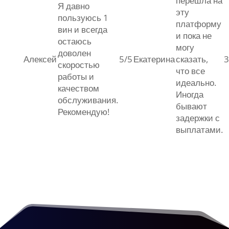
перешла на
Я давно
эту
пользуюсь 1
платформу
вин и всегда
и пока не
остаюсь
могу
доволен
Алексей
5/5
Екатерина
сказать,
3
скоростью
что все
работы и
идеально.
качеством
Иногда
обслуживания.
бывают
Рекомендую!
задержки с
выплатами.