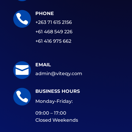
PHONE

+263 71 615 2156
+61 468 549 226
+61 416 975 662
EMAIL

admin@viteqy.com
BUSINESS HOURS

Monday-Friday:
09:00 – 17:00
Closed Weekends