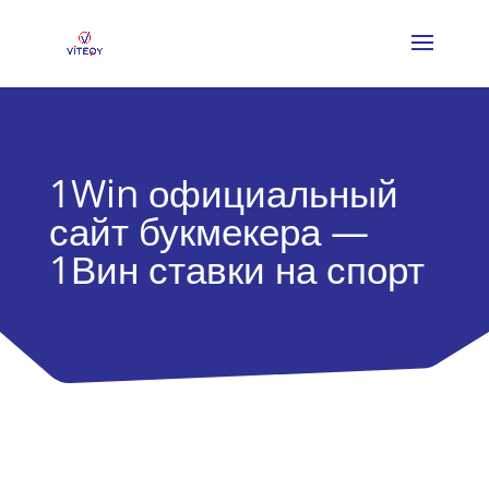
1Win официальный
сайт букмекера —
1Вин ставки на спорт