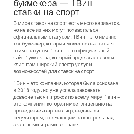
букмекера — 1Вин
ставки на спорт
В мире ставок на спорт есть много вариантов,
но не все из них могут похвастаться
официальным статусом. 1Вин – это именно
тот букмекер, который может похвастаться
этим статусом. 1вин – это официальный
сайт букмекера, который предлагает своим
клиентам широкий спектр услуг и
возможностей для ставок на спорт.
1Вин – это компания, которая была основана
в 2018 году, но уже успела завоевать
доверие тысяч игроков по всему миру. 1вин –
это компания, которая имеет лицензию на
проведение азартных игр, выдана ей
регулятором, отвечающим за контроль над
азартными играми в стране.