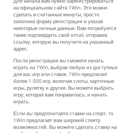
Для начала вам нужно зарегистрироваться
на официальном сайте 1Win. Это можно
сделать в считанные минуты, просто
заполнив форму регистрации и указав
некоторые личные данные. Вам потребуется
также подтвердить свой email, отправив
ссылку, которую вы получите на указанный
адрес.
После регистрации вы сможете начать
играть на 1Win, выбрав любую из доступных
для вас игр или ставок. 1Win предлагает
более 1 000 игр, включая слоты, карточные
игры, рулетку и другие. Вы можете выбрать
игру, которая вам понравилась, и начать
играть.
Если вы предпочитаете ставки на спорт, то
1Win предлагает вам широкий спектр
возможностей. Вы можете сделать ставку на