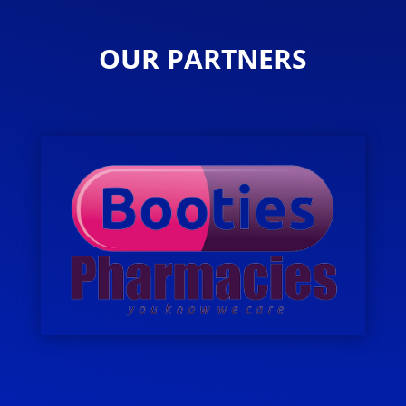
OUR PARTNERS