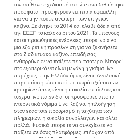
τον απίθανο σχεδιασμό του site αναβαθμίστηκε
πρόσφατα, προσφέρουν εμπειρία εφάμιλλη,
για να μην πούμε ανώτερη, των επίγειων
καζίνο. Ξεκίνησε το 2014 και έλαβε άδεια από
την ΕΕΕΠ το καλοκαίρι του 2021. Τα μπόνους
και οι προωθητικές ενέργειες μπορεί να είναι
μια εξαιρετική προσέγγιση για να ξεκινήσετε
στα διαδικτυακά καζίνο, επειδή σας
ενθαρρύνουν να παίζετε περισσότερο. Μπορεί
στο εξωτερικό να είναι μεγάλη η γκάμα live
παρόχων, στην Ελλάδα όμως είναι. Αναλυτική
παρουσίαση μέσα από μια σειρά αξιόπιστων
κριτηρίων όπως είναι η ποικιλία σε τίτλους και
τυχερά live παιχνίδια, οι προσφορές από τα
ιντερνετικά νόμιμα Live Καζίνο, η πλοήγηση
στον εκάστοτε προορισμό, η ταχύτητα των
πληρωμών, η ευκολία συναλλαγών και άλλα
πολλά. Φυσικά μπορείτε να συνεχίσετε να
παίζετε σε όσες πλατφόρμες υπήρχαν από