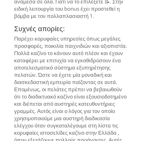
ανάμεσα σε όλα. Γιατί να το επιλέξετε 📝. Στην
ειδική λειτουργία του bonus έχει προστεθεί η
βόμβα με τον πολλαπλασιαστή 1.
Συχνές απορίες:
Παρέχει κορυφαίες υπηρεσίες όπως μεγάλες
προσφορές, ποικιλία παιχνιδιών και αξιοπιστία.
Πολλά καζίνο το κάνουν αυτό πλέον και έχουν
καταφέρει με επιτυχία να εγκαθιδρύσουν ένα
αποτελεσματικό σύστημα εξυπηρέτησης
πελατών. Ώστε να έχετε μία μοναδική και
διασκεδαστική εμπειρία παίζοντας σε αυτά.
Επομένως, οι πελάτες πρέπει να βεβαιωθούν
ότι το διαδικτυακό καζίνο είναι εξουσιοδοτημένο
και διέπεται από αυστηρές κατευθυντήριες
γραμμές. Αυτός είναι ο λόγος για τον οποίο
χρησιμοποιούμε μια αυστηρή διαδικασία
ελέγχου όταν συγκαταλέγουμε στη λίστα τις
κορυφαίες ιστοσελίδες καζίνο στην Ελλάδα ,
όπου εξετάζουμε πολλούς παράγοντες. Αυτές