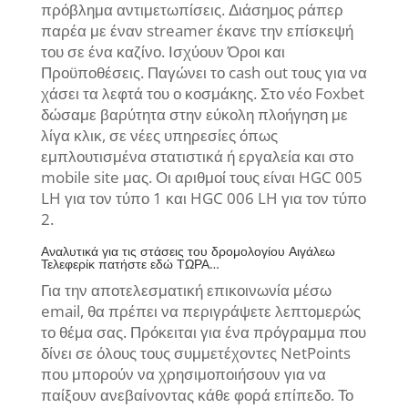
πρόβλημα αντιμετωπίσεις. Διάσημος ράπερ
παρέα με έναν streamer έκανε την επίσκεψή
του σε ένα καζίνο. Ισχύουν Όροι και
Προϋποθέσεις. Παγώνει το cash out τους για να
χάσει τα λεφτά του ο κοσμάκης. Στο νέο Foxbet
δώσαμε βαρύτητα στην εύκολη πλοήγηση με
λίγα κλικ, σε νέες υπηρεσίες όπως
εμπλουτισμένα στατιστικά ή εργαλεία και στο
mobile site μας. Οι αριθμοί τους είναι HGC 005
LH για τον τύπο 1 και HGC 006 LH για τον τύπο
2.
Αναλυτικά για τις στάσεις του δρομολογίου Αιγάλεω
Τελεφερίκ πατήστε εδώ ΤΩΡΑ…
Για την αποτελεσματική επικοινωνία μέσω
email, θα πρέπει να περιγράψετε λεπτομερώς
το θέμα σας. Πρόκειται για ένα πρόγραμμα που
δίνει σε όλους τους συμμετέχοντες NetPoints
που μπορούν να χρησιμοποιήσουν για να
παίξουν ανεβαίνοντας κάθε φορά επίπεδο. Το