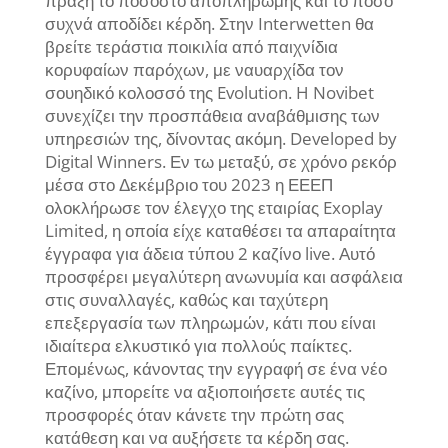
πράξη το ποσοστό αποπληρωμής και το πόσο
συχνά αποδίδει κέρδη. Στην Interwetten θα
βρείτε τεράστια ποικιλία από παιχνίδια
κορυφαίων παρόχων, με ναυαρχίδα τον
σουηδικό κολοσσό της Evolution. H Novibet
συνεχίζει την προσπάθεια αναβάθμισης των
υπηρεσιών της, δίνοντας ακόμη. Developed by
Digital Winners. Εν τω μεταξύ, σε χρόνο ρεκόρ
μέσα στο Δεκέμβριο του 2023 η ΕΕΕΠ
ολοκλήρωσε τον έλεγχο της εταιρίας Exoplay
Limited, η οποία είχε καταθέσει τα απαραίτητα
έγγραφα για άδεια τύπου 2 καζίνο live. Αυτό
προσφέρει μεγαλύτερη ανωνυμία και ασφάλεια
στις συναλλαγές, καθώς και ταχύτερη
επεξεργασία των πληρωμών, κάτι που είναι
ιδιαίτερα ελκυστικό για πολλούς παίκτες.
Επομένως, κάνοντας την εγγραφή σε ένα νέο
καζίνο, μπορείτε να αξιοποιήσετε αυτές τις
προσφορές όταν κάνετε την πρώτη σας
κατάθεση και να αυξήσετε τα κέρδη σας.