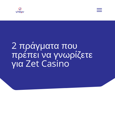
2 πράγματα που
πρέπει να γνωρίζετε
για Zet Casino