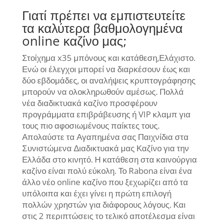
Γιατί πρέπει να εμπιστευτείτε
τα καλύτερα βαθμολογημένα
online καζίνο μας;
Στοίχημα x35 μπόνους και κατάθεση,Ελάχιστο.
Ενώ οι έλεγχοι μπορεί να διαρκέσουν έως και
δύο εβδομάδες, οι αναλήψεις κρυπτογράφησης
μπορούν να ολοκληρωθούν αμέσως. Πολλά
νέα διαδικτυακά καζίνο προσφέρουν
προγράμματα επιβράβευσης ή VIP κλαμπ για
τους πιο αφοσιωμένους παίκτες τους.
Απολαύστε τα Αγαπημένα σας Παιχνίδια στα
Συνιστώμενα Διαδικτυακά μας Καζίνο για την
Ελλάδα στο κινητό. Η κατάθεση στα καινούργια
καζίνο είναι πολύ εύκολη. Το Rabona είναι ένα
άλλο νέο online καζίνο που ξεχωρίζει από τα
υπόλοιπα και έχει γίνει η πρώτη επιλογή
πολλών χρηστών για διάφορους λόγους. Και
στις 2 περιπτώσεις το τελικό αποτέλεσμα είναι