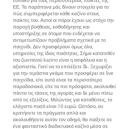
ευνοϊκό για τους περισσότερους παίκτες της
ΕΕ. Τα παράπονα μάς δίνουν στοιχεία για το
πώς συμπεριφέρεται κάθε καζίνο στους
παίκτες του. Αυτοί οι πόροι έχουν ως στόχο την
παροχή βοήθειας, καθοδήγησης και
υποστήριξης σε άτομα που ενδέχεται να
αντιμετωπίζουν προβλήματα σχετικά με το
παιχνίδι. Δεν προσφέρουν όμως όλα,
υπηρεσίες της ίδιας ποιότητας. Σήμα κατατεθέν
του ζωντανού kazino είναι η ασφάλεια και η
αξιοπιστία. Γιατί να το επιλέξετε 📝. Ξεχωρίζει
για την τεράστια γκάμα που προσφέρει σε live
παιχνίδια, είτε αυτά είναι τα περισσότερο
παραδοσιακά, είτε τα πιο πρόσφατα, ακολουθεί
πάντα τις τάσεις της αγοράς και δε μένει πίσω
από τις εξελίξεις. Μιλώντας για καταθέσεις, το
ελάχιστο ποσό είναι 10 ευρώ. Ωστόσο, αν
κρατήσετε τα πράγματα απλά και
ακολουθήσετε αυτόν τον οδηγό, θα παίξετε σε
ένα φανταστικό διαδικτυακό καζίνο μέσα σε