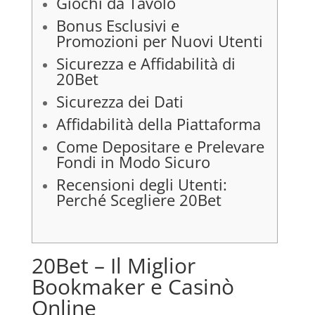
Giochi da Tavolo
Bonus Esclusivi e
Promozioni per Nuovi Utenti
Sicurezza e Affidabilità di
20Bet
Sicurezza dei Dati
Affidabilità della Piattaforma
Come Depositare e Prelevare
Fondi in Modo Sicuro
Recensioni degli Utenti:
Perché Scegliere 20Bet
20Bet – Il Miglior
Bookmaker e Casinò
Online