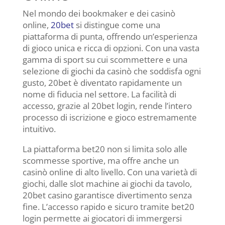
Nel mondo dei bookmaker e dei casinò
online,
20bet
si distingue come una
piattaforma di punta, offrendo un’esperienza
di gioco unica e ricca di opzioni. Con una vasta
gamma di sport su cui scommettere e una
selezione di giochi da casinò che soddisfa ogni
gusto, 20bet è diventato rapidamente un
nome di fiducia nel settore. La facilità di
accesso, grazie al 20bet login, rende l’intero
processo di iscrizione e gioco estremamente
intuitivo.
La piattaforma bet20 non si limita solo alle
scommesse sportive, ma offre anche un
casinò online di alto livello. Con una varietà di
giochi, dalle slot machine ai giochi da tavolo,
20bet casino garantisce divertimento senza
fine. L’accesso rapido e sicuro tramite bet20
login permette ai giocatori di immergersi