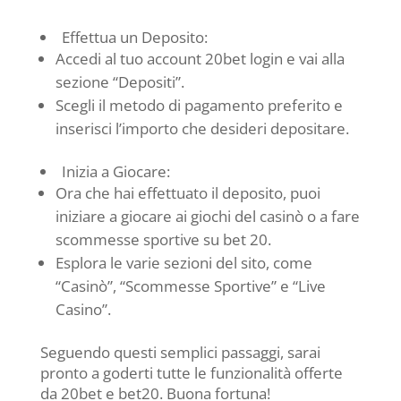
Effettua un Deposito:
Accedi al tuo account 20bet login e vai alla
sezione “Depositi”.
Scegli il metodo di pagamento preferito e
inserisci l’importo che desideri depositare.
Inizia a Giocare:
Ora che hai effettuato il deposito, puoi
iniziare a giocare ai giochi del casinò o a fare
scommesse sportive su bet 20.
Esplora le varie sezioni del sito, come
“Casinò”, “Scommesse Sportive” e “Live
Casino”.
Seguendo questi semplici passaggi, sarai
pronto a goderti tutte le funzionalità offerte
da 20bet e bet20. Buona fortuna!