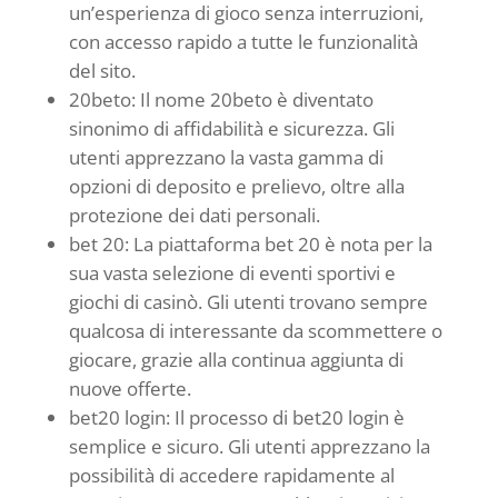
un’esperienza di gioco senza interruzioni,
con accesso rapido a tutte le funzionalità
del sito.
20beto: Il nome 20beto è diventato
sinonimo di affidabilità e sicurezza. Gli
utenti apprezzano la vasta gamma di
opzioni di deposito e prelievo, oltre alla
protezione dei dati personali.
bet 20: La piattaforma bet 20 è nota per la
sua vasta selezione di eventi sportivi e
giochi di casinò. Gli utenti trovano sempre
qualcosa di interessante da scommettere o
giocare, grazie alla continua aggiunta di
nuove offerte.
bet20 login: Il processo di bet20 login è
semplice e sicuro. Gli utenti apprezzano la
possibilità di accedere rapidamente al