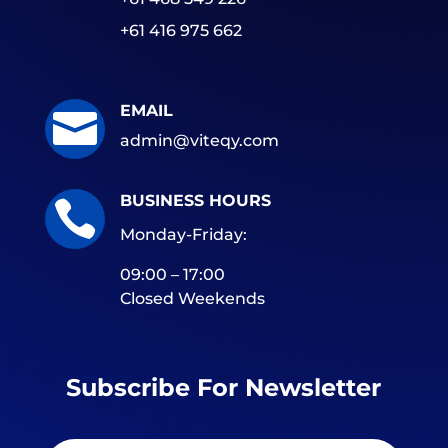
+61 416 975 662
EMAIL

admin@viteqy.com
BUSINESS HOURS

Monday-Friday:
09:00 – 17:00
Closed Weekends
Subscribe For Newsletter