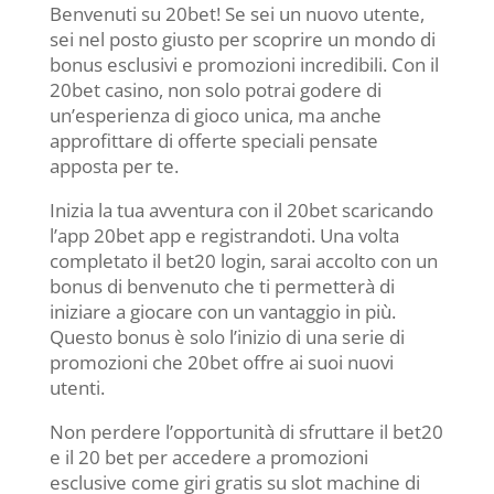
Benvenuti su 20bet! Se sei un nuovo utente,
sei nel posto giusto per scoprire un mondo di
bonus esclusivi e promozioni incredibili. Con il
20bet casino, non solo potrai godere di
un’esperienza di gioco unica, ma anche
approfittare di offerte speciali pensate
apposta per te.
Inizia la tua avventura con il 20bet scaricando
l’app 20bet app e registrandoti. Una volta
completato il bet20 login, sarai accolto con un
bonus di benvenuto che ti permetterà di
iniziare a giocare con un vantaggio in più.
Questo bonus è solo l’inizio di una serie di
promozioni che 20bet offre ai suoi nuovi
utenti.
Non perdere l’opportunità di sfruttare il bet20
e il 20 bet per accedere a promozioni
esclusive come giri gratis su slot machine di