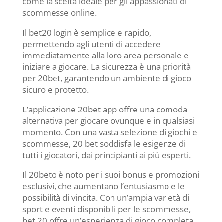
come la scelta ideale per gli appassionati di
scommesse online.
Il bet20 login è semplice e rapido,
permettendo agli utenti di accedere
immediatamente alla loro area personale e
iniziare a giocare. La sicurezza è una priorità
per 20bet, garantendo un ambiente di gioco
sicuro e protetto.
L’applicazione 20bet app offre una comoda
alternativa per giocare ovunque e in qualsiasi
momento. Con una vasta selezione di giochi e
scommesse, 20 bet soddisfa le esigenze di
tutti i giocatori, dai principianti ai più esperti.
Il 20beto è noto per i suoi bonus e promozioni
esclusivi, che aumentano l’entusiasmo e le
possibilità di vincita. Con un’ampia varietà di
sport e eventi disponibili per le scommesse,
bet 20 offre un’esperienza di gioco completa