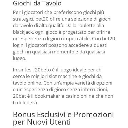
Giochi da Tavolo
Per i giocatori che preferiscono giochi più
strategici, bet20 offre una selezione di giochi
da tavolo di alta qualità. Dalla roulette alla
blackjack, ogni gioco è progettato per offrire
un’esperienza di gioco impeccabile. Con bet20
login, i giocatori possono accedere a questi
giochi in qualsiasi momento e da qualsiasi
luogo.
In sintesi, 20beto è il luogo ideale per chi
cerca le migliori slot machine e giochi da
tavolo online. Con un’ampia varietà di opzioni
e un’esperienza di gioco senza interruzioni,
20bet è il bookmaker e casinò online che non
ti deluderà.
Bonus Esclusivi e Promozioni
per Nuovi Utenti