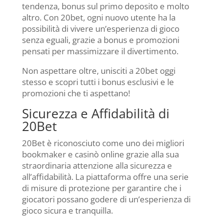
tendenza, bonus sul primo deposito e molto
altro. Con 20bet, ogni nuovo utente ha la
possibilità di vivere un’esperienza di gioco
senza eguali, grazie a bonus e promozioni
pensati per massimizzare il divertimento.
Non aspettare oltre, unisciti a 20bet oggi
stesso e scopri tutti i bonus esclusivi e le
promozioni che ti aspettano!
Sicurezza e Affidabilità di
20Bet
20Bet è riconosciuto come uno dei migliori
bookmaker e casinò online grazie alla sua
straordinaria attenzione alla sicurezza e
all’affidabilità. La piattaforma offre una serie
di misure di protezione per garantire che i
giocatori possano godere di un’esperienza di
gioco sicura e tranquilla.