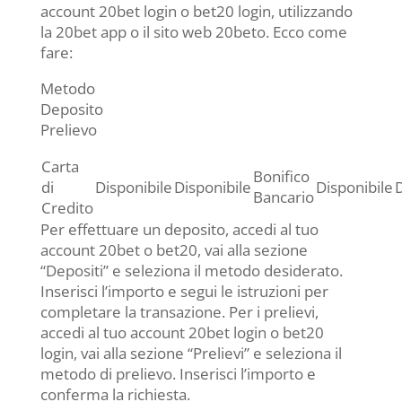
account 20bet login o bet20 login, utilizzando
la 20bet app o il sito web 20beto. Ecco come
fare:
Metodo
Deposito
Prelievo
Carta
Bonifico
di
Disponibile
Disponibile
Disponibile
D
Bancario
Credito
Per effettuare un deposito, accedi al tuo
account 20bet o bet20, vai alla sezione
“Depositi” e seleziona il metodo desiderato.
Inserisci l’importo e segui le istruzioni per
completare la transazione. Per i prelievi,
accedi al tuo account 20bet login o bet20
login, vai alla sezione “Prelievi” e seleziona il
metodo di prelievo. Inserisci l’importo e
conferma la richiesta.