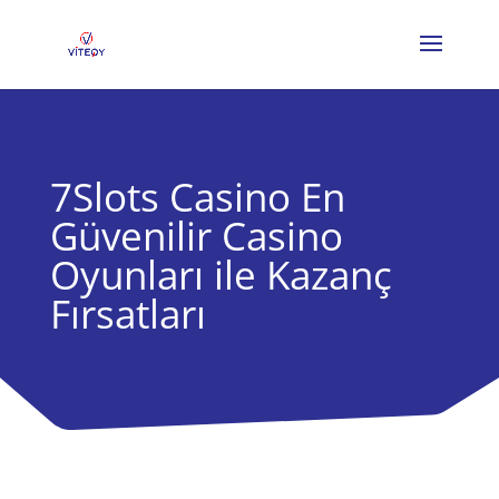
7Slots Casino En
Güvenilir Casino
Oyunları ile Kazanç
Fırsatları