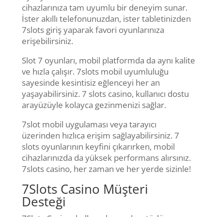
cihazlarınıza tam uyumlu bir deneyim sunar.
İster akıllı telefonunuzdan, ister tabletinizden
7slots giriş yaparak favori oyunlarınıza
erişebilirsiniz.
Slot 7 oyunları, mobil platformda da aynı kalite
ve hızla çalışır. 7slots mobil uyumluluğu
sayesinde kesintisiz eğlenceyi her an
yaşayabilirsiniz. 7 slots casino, kullanıcı dostu
arayüzüyle kolayca gezinmenizi sağlar.
7slot mobil uygulaması veya tarayıcı
üzerinden hızlıca erişim sağlayabilirsiniz. 7
slots oyunlarının keyfini çıkarırken, mobil
cihazlarınızda da yüksek performans alırsınız.
7slots casino, her zaman ve her yerde sizinle!
7Slots Casino Müşteri
Desteği