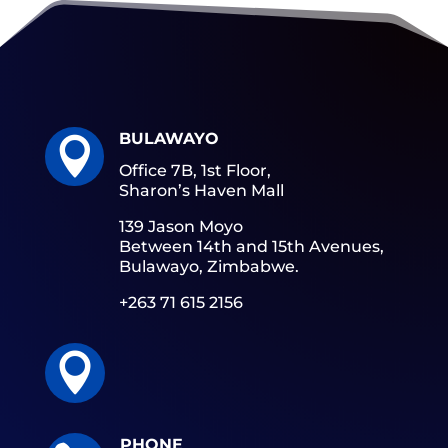
BULAWAYO

Office 7B, 1st Floor,
Sharon’s Haven Mall
139 Jason Moyo
Between 14th and 15th Avenues,
Bulawayo, Zimbabwe.
+263 71 615 2156

PHONE