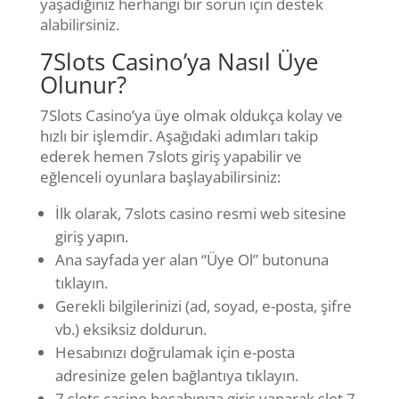
yaşadığınız herhangi bir sorun için destek
alabilirsiniz.
7Slots Casino’ya Nasıl Üye
Olunur?
7Slots Casino’ya üye olmak oldukça kolay ve
hızlı bir işlemdir. Aşağıdaki adımları takip
ederek hemen 7slots giriş yapabilir ve
eğlenceli oyunlara başlayabilirsiniz:
İlk olarak, 7slots casino resmi web sitesine
giriş yapın.
Ana sayfada yer alan “Üye Ol” butonuna
tıklayın.
Gerekli bilgilerinizi (ad, soyad, e-posta, şifre
vb.) eksiksiz doldurun.
Hesabınızı doğrulamak için e-posta
adresinize gelen bağlantıya tıklayın.
7 slots casino hesabınıza giriş yaparak slot 7