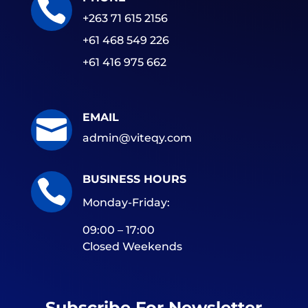

+263 71 615 2156
+61 468 549 226
+61 416 975 662
EMAIL

admin@viteqy.com
BUSINESS HOURS

Monday-Friday:
09:00 – 17:00
Closed Weekends
Subscribe For Newsletter