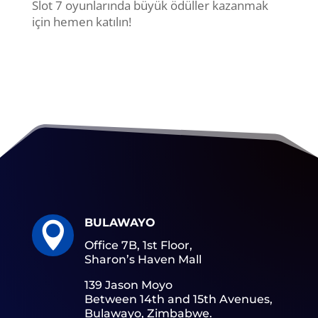
Slot 7 oyunlarında büyük ödüller kazanmak
için hemen katılın!
BULAWAYO

Office 7B, 1st Floor,
Sharon’s Haven Mall
139 Jason Moyo
Between 14th and 15th Avenues,
Bulawayo, Zimbabwe.