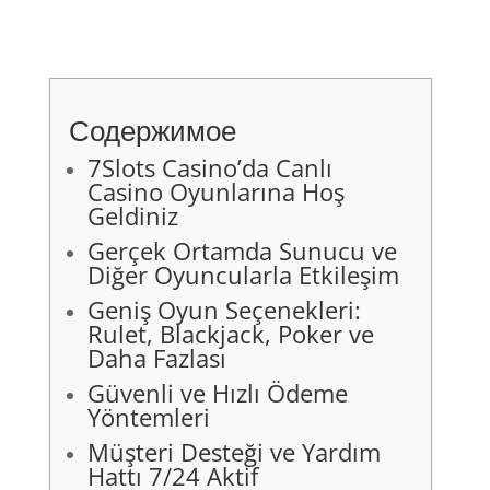
Содержимое
7Slots Casino’da Canlı
Casino Oyunlarına Hoş
Geldiniz
Gerçek Ortamda Sunucu ve
Diğer Oyuncularla Etkileşim
Geniş Oyun Seçenekleri:
Rulet, Blackjack, Poker ve
Daha Fazlası
Güvenli ve Hızlı Ödeme
Yöntemleri
Müşteri Desteği ve Yardım
Hattı 7/24 Aktif