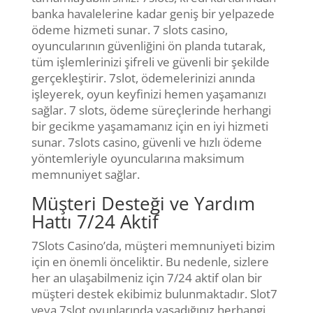
banka havalelerine kadar geniş bir yelpazede
ödeme hizmeti sunar. 7 slots casino,
oyuncularının güvenliğini ön planda tutarak,
tüm işlemlerinizi şifreli ve güvenli bir şekilde
gerçekleştirir. 7slot, ödemelerinizi anında
işleyerek, oyun keyfinizi hemen yaşamanızı
sağlar. 7 slots, ödeme süreçlerinde herhangi
bir gecikme yaşamamanız için en iyi hizmeti
sunar. 7slots casino, güvenli ve hızlı ödeme
yöntemleriyle oyuncularına maksimum
memnuniyet sağlar.
Müşteri Desteği ve Yardım
Hattı 7/24 Aktif
7Slots Casino’da, müşteri memnuniyeti bizim
için en önemli önceliktir. Bu nedenle, sizlere
her an ulaşabilmeniz için 7/24 aktif olan bir
müşteri destek ekibimiz bulunmaktadır. Slot7
veya 7slot oyunlarında yaşadığınız herhangi