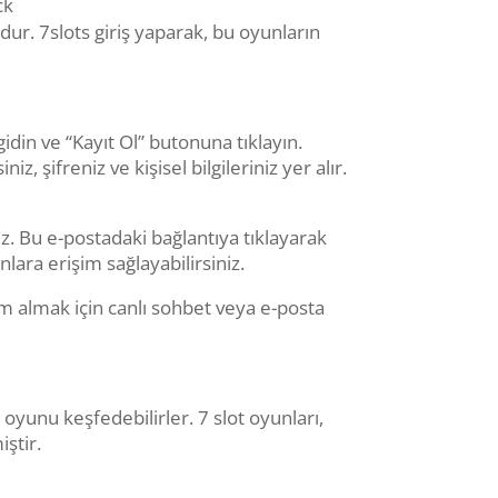
ck
dur. 7slots giriş yaparak, bu oyunların
gidin ve “Kayıt Ol” butonuna tıklayın.
, şifreniz ve kişisel bilgileriniz yer alır.
. Bu e-postadaki bağlantıya tıklayarak
lara erişim sağlayabilirsiniz.
ım almak için canlı sohbet veya e-posta
 oyunu keşfedebilirler. 7 slot oyunları,
iştir.