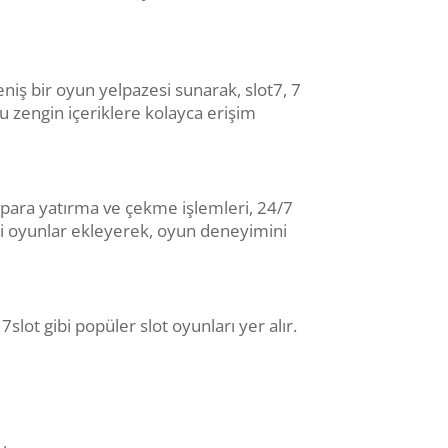
geniş bir oyun yelpazesi sunarak, slot7, 7
 bu zengin içeriklere kolayca erişim
li para yatırma ve çekme işlemleri, 24/7
yeni oyunlar ekleyerek, oyun deneyimini
7slot gibi popüler slot oyunları yer alır.