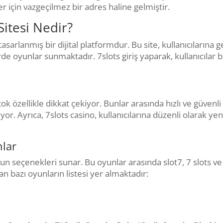
r için vazgeçilmez bir adres haline gelmiştir.
itesi Nedir?
asarlanmış bir dijital platformdur. Bu site, kullanıcılarına 
lerde oyunlar sunmaktadır. 7slots giriş yaparak, kullanıcılar
çok özellikle dikkat çekiyor. Bunlar arasında hızlı ve güven
ıyor. Ayrıca, 7slots casino, kullanıcılarına düzenli olarak 
nlar
oyun seçenekleri sunar. Bu oyunlar arasında slot7, 7 slots ve 
n bazı oyunların listesi yer almaktadır: