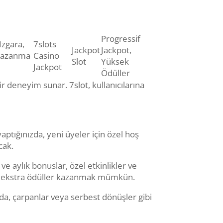
Progressif
Izgara,
7slots
Jackpot
Jackpot,
 Kazanma
Casino
Slot
Yüksek
Jackpot
Ödüller
 deneyim sunar. 7slot, kullanıcılarına
aptığınızda, yeni üyeler için özel hoş
cak.
ve aylık bonuslar, özel etkinlikler ve
de ekstra ödüller kazanmak mümkün.
nda, çarpanlar veya serbest dönüşler gibi