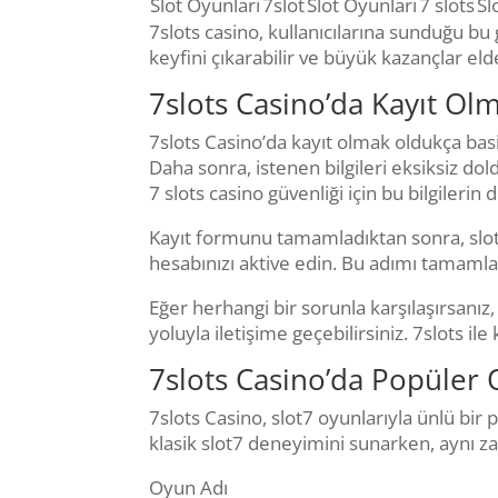
Slot Oyunları
7slot
Slot Oyunları
7 slots
Sl
7slots casino, kullanıcılarına sunduğu bu
keyfini çıkarabilir ve büyük kazançlar elde
7slots Casino’da Kayıt Ol
7slots Casino’da kayıt olmak oldukça basit 
Daha sonra, istenen bilgileri eksiksiz dold
7 slots casino güvenliği için bu bilgilerin
Kayıt formunu tamamladıktan sonra, slot7
hesabınızı aktive edin. Bu adımı tamamladı
Eğer herhangi bir sorunla karşılaşırsanız
yoluyla iletişime geçebilirsiniz. 7slots i
7slots Casino’da Popüler 
7slots Casino, slot7 oyunlarıyla ünlü bir 
klasik slot7 deneyimini sunarken, aynı zam
Oyun Adı