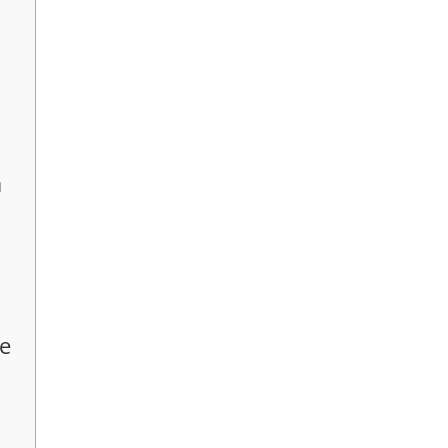
i
a
ve