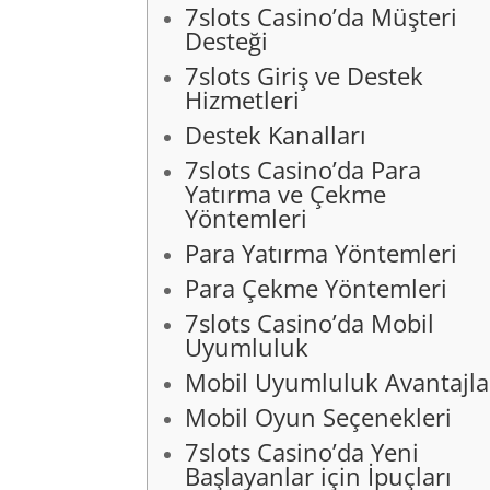
7slots Casino’da Müşteri
Desteği
7slots Giriş ve Destek
Hizmetleri
Destek Kanalları
7slots Casino’da Para
Yatırma ve Çekme
Yöntemleri
Para Yatırma Yöntemleri
Para Çekme Yöntemleri
7slots Casino’da Mobil
Uyumluluk
Mobil Uyumluluk Avantajla
Mobil Oyun Seçenekleri
7slots Casino’da Yeni
Başlayanlar için İpuçları