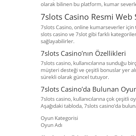
olarak bilinen bu platform, kumar severle
7slots Casino Resmi Web S
7slots Casino, online kumarseverler için t
slots casino ve 7slot gibi farklı kategori
sağlayabilirler.
7slots Casino’nın Özellikleri
7slots casino, kullanıcılarına sunduğu bir
müşteri desteği ve çeşitli bonuslar yer al
sürekli olarak güncel tutuyor.
7slots Casino’da Bulunan Oyu
7slots casino, kullanıcılarına çok çeşitli 
Aşağıdaki tabloda, 7slots casino’da buluna
Oyun Kategorisi
Oyun Adı