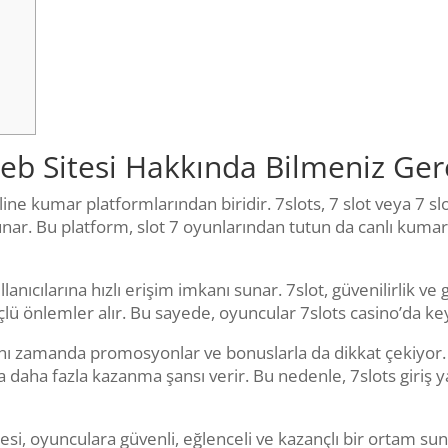
eb Sitesi Hakkında Bilmeniz Ger
e kumar platformlarından biridir. 7slots, 7 slot veya 7 slot
sunar. Bu platform, slot 7 oyunlarından tutun da canlı kumar
llanıcılarına hızlı erişim imkanı sunar. 7slot, güvenilirlik 
üçlü önlemler alır. Bu sayede, oyuncular 7slots casino’da key
aynı zamanda promosyonlar ve bonuslarla da dikkat çekiyor. Y
ra daha fazla kazanma şansı verir. Bu nedenle, 7slots gir
si, oyunculara güvenli, eğlenceli ve kazançlı bir ortam suna