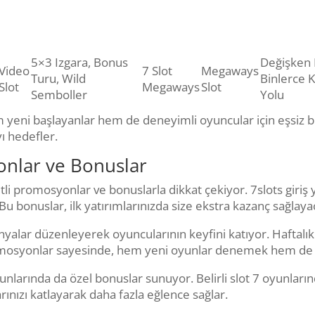
5×3 Izgara, Bonus
Değişken 
Video
7 Slot
Megaways
Turu, Wild
Binlerce
Slot
Megaways
Slot
Semboller
Yolu
 yeni başlayanlar hem de deneyimli oyuncular için eşsiz bir
ı hedefler.
onlar ve Bonuslar
li promosyonlar ve bonuslarla dikkat çekiyor. 7slots giriş y
Bu bonuslar, ilk yatırımlarınızda size ekstra kazanç sağlaya
nyalar düzenleyerek oyuncularının keyfini katıyor. Haftalık 
u promosyonlar sayesinde, hem yeni oyunlar denemek hem 
unlarında da özel bonuslar sunuyor. Belirli slot 7 oyunları
rınızı katlayarak daha fazla eğlence sağlar.