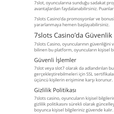
7slot, oyuncularına sunduğu sadakat pr
avantajlardan faydalanabilirsiniz. Puanları
7slots Casino’da promosyonlar ve bonusla
yararlanmaya hemen başlayabilirsiniz.
7slots Casino’da Güvenlik v
7slots Casino, oyuncularının güvenliğini ve
bilinen bu platform, oyuncuların kişisel bi
Güvenli İşlemler
7slot veya slot7 olarak da adlandırılan 
gerçekleştirebilmeleri için SSL sertifikal
üçüncü kişilerin erişimine karşı korunur.
Gizlilik Politikası
7slots casino, oyuncuların kişisel bilgiler
gizlilik politikasını sürekli olarak günc
boyunca kişisel bilgileriniz güvende kalır.