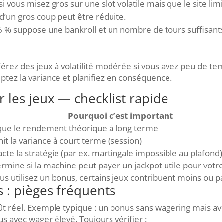
si vous misez gros sur une slot volatile mais que le site lim
 d’un gros coup peut être réduite.
96 % suppose une bankroll et un nombre de tours suffisant
férez des jeux à volatilité modérée si vous avez peu de te
eptez la variance et planifiez en conséquence.
 les jeux — checklist rapide
Pourquoi c’est important
que le rendement théorique à long terme
nit la variance à court terme (session)
cte la stratégie (par ex. martingale impossible au plafond
rmine si la machine peut payer un jackpot utile pour votre
ous utilisez un bonus, certains jeux contribuent moins ou p
 : pièges fréquents
 réel. Exemple typique : un bonus sans wagering mais ave
s avec wager élevé. Toujours vérifier :