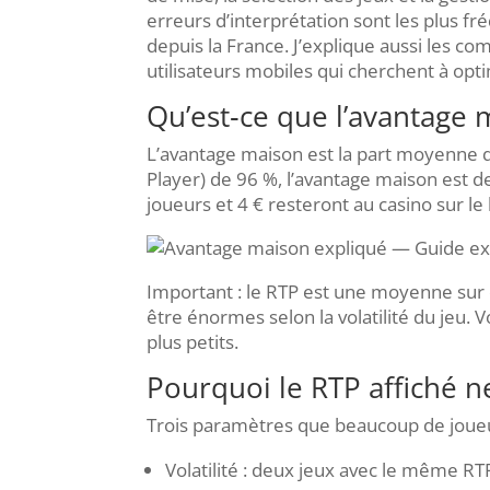
erreurs d’interprétation sont les plus f
depuis la France. J’explique aussi les co
utilisateurs mobiles qui cherchent à opt
Qu’est‑ce que l’avantage 
L’avantage maison est la part moyenne q
Player) de 96 %, l’avantage maison est d
joueurs et 4 € resteront au casino sur le
Important : le RTP est une moyenne sur 
être énormes selon la volatilité du jeu. Vo
plus petits.
Pourquoi le RTP affiché ne 
Trois paramètres que beaucoup de joueu
Volatilité : deux jeux avec le même R