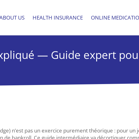
ABOUT US
HEALTH INSURANCE
ONLINE MEDICATI
pliqué — Guide expert pou
e) n’est pas un exercice purement théorique : pour un jo
tion de bankroll. Ce guide intermédiaire va décortiquer com