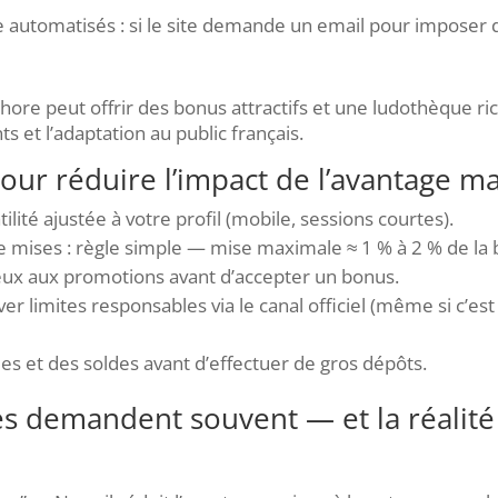
e automatisés : si le site demande un email pour imposer
ffshore peut offrir des bonus attractifs et une ludothèque 
ts et l’adaptation au public français.
our réduire l’impact de l’avantage m
ilité ajustée à votre profil (mobile, sessions courtes).
e mises : règle simple — mise maximale ≈ 1 % à 2 % de la b
 jeux aux promotions avant d’accepter un bonus.
 limites responsables via le canal officiel (même si c’est 
es et des soldes avant d’effectuer de gros dépôts.
es demandent souvent — et la réalité