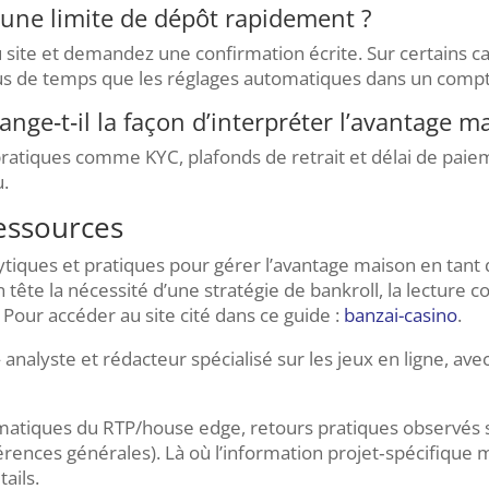
er une limite de dépôt rapidement ?
ite et demandez une confirmation écrite. Sur certains cas
lus de temps que les réglages automatiques dans un compt
nge‑t‑il la façon d’interpréter l’avantage m
s pratiques comme KYC, plafonds de retrait et délai de pai
u.
ressources
tiques et pratiques pour gérer l’avantage maison en tant 
 tête la nécessité d’une stratégie de bankroll, la lecture c
 Pour accéder au site cité dans ce guide :
banzai-casino
.
analyste et rédacteur spécialisé sur les jeux en ligne, avec
atiques du RTP/house edge, retours pratiques observés s
érences générales). Là où l’information projet‑spécifique ma
ails.