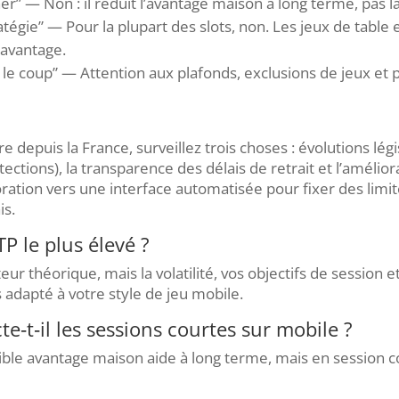
er” — Non : il réduit l’avantage maison à long terme, pas l
tégie” — Pour la plupart des slots, non. Les jeux de table e
’avantage.
le coup” — Attention aux plafonds, exclusions de jeux et 
re depuis la France, surveillez trois choses : évolutions lég
ctions), la transparence des délais de retrait et l’amélior
oration vers une interface automatisée pour fixer des limi
is.
TP le plus élevé ?
eur théorique, mais la volatilité, vos objectifs de session
adapté à votre style de jeu mobile.
t‑il les sessions courtes sur mobile ?
ible avantage maison aide à long terme, mais en session cou