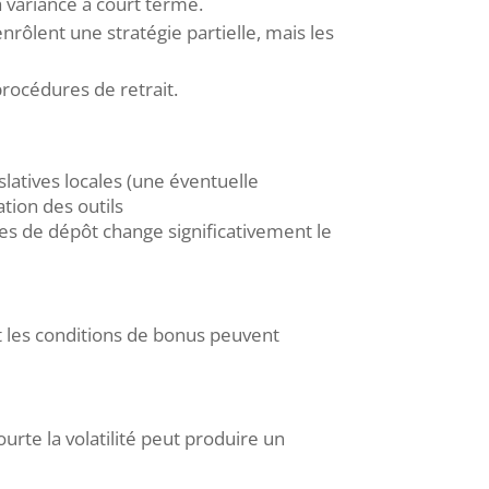
a variance à court terme.
nrôlent une stratégie partielle, mais les
procédures de retrait.
islatives locales (une éventuelle
ation des outils
tes de dépôt change significativement le
 et les conditions de bonus peuvent
rte la volatilité peut produire un