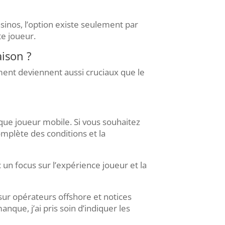
inos, l’option existe seulement par
e joueur.
aison ?
ement deviennent aussi cruciaux que le
que joueur mobile. Si vous souhaitez
omplète des conditions et la
 un focus sur l’expérience joueur et la
ur opérateurs offshore et notices
nque, j’ai pris soin d’indiquer les