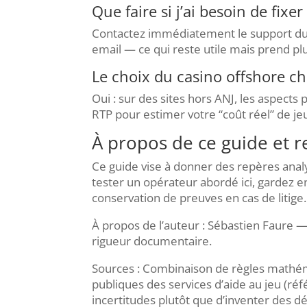
Que faire si j’ai besoin de fix
Contactez immédiatement le support du s
email — ce qui reste utile mais prend p
Le choix du casino offshore cha
Oui : sur des sites hors ANJ, les aspect
RTP pour estimer votre “coût réel” de je
À propos de ce guide et 
Ce guide vise à donner des repères analy
tester un opérateur abordé ici, gardez en
conservation de preuves en cas de litige.
À propos de l’auteur : Sébastien Faure — 
rigueur documentaire.
Sources : Combinaison de règles mathém
publiques des services d’aide au jeu (réf
incertitudes plutôt que d’inventer des dét