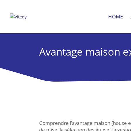
HOME
Avantage maison ex
Comprendre l’avantage maison (house edg
de mise, la sélection des jeux et la ges