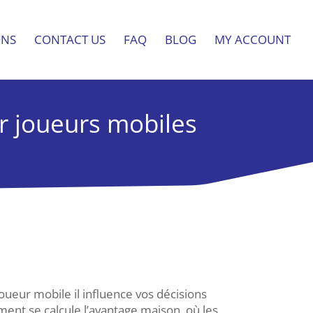
ONS
CONTACT US
FAQ
BLOG
MY ACCOUNT
r joueurs mobiles
ueur mobile il influence vos décisions
ment se calcule l’avantage maison, où les