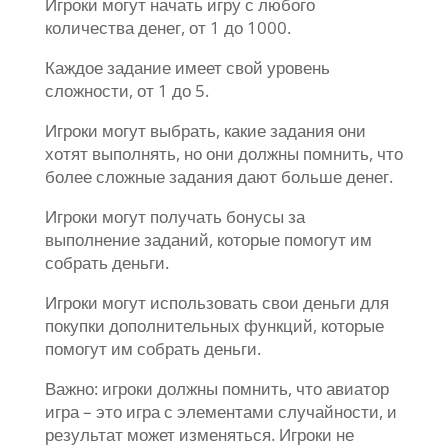
Игроки могут начать игру с любого
количества денег, от 1 до 1000.
Каждое задание имеет свой уровень
сложности, от 1 до 5.
Игроки могут выбрать, какие задания они
хотят выполнять, но они должны помнить, что
более сложные задания дают больше денег.
Игроки могут получать бонусы за
выполнение заданий, которые помогут им
собрать деньги.
Игроки могут использовать свои деньги для
покупки дополнительных функций, которые
помогут им собрать деньги.
Важно: игроки должны помнить, что авиатор
игра – это игра с элементами случайности, и
результат может изменяться. Игроки не