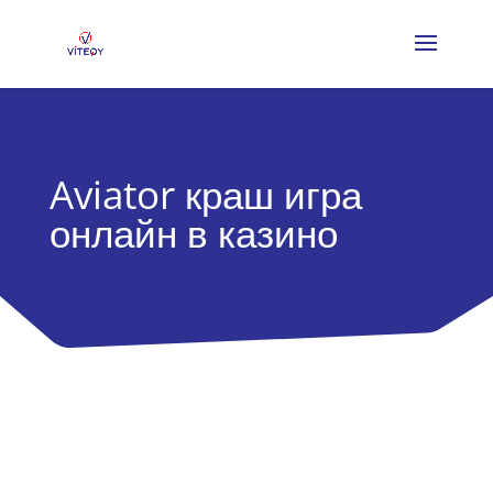
Aviator краш игра
онлайн в казино