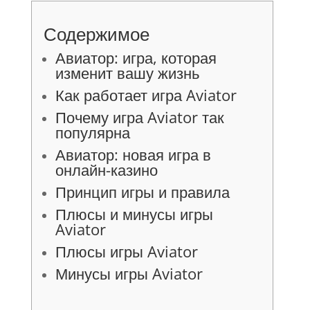
Содержимое
Авиатор: игра, которая
изменит вашу жизнь
Как работает игра Aviator
Почему игра Aviator так
популярна
Авиатор: новая игра в
онлайн-казино
Принцип игры и правила
Плюсы и минусы игры
Aviator
Плюсы игры Aviator
Минусы игры Aviator