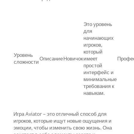
Это уровень
для
начинающих
игроков,
который
Уровень
Описание
Новичок
имеет
Профе
сложности
простой
интерфейс и
минимальные
требования к
навыкам.
Игра Aviator – это отличный способ для
игроков, которые ищут новые ощущения и
эмоции, чтобы изменить свою жизнь. Она