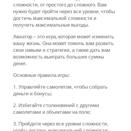
сложности, от простого до сложного. Вам
нужно будет пройти через все уровни, чтобы
достичь максимальной сложности и
получить максимальные выгоды.
Авиатор – это игра, которая может изменить
вашу жизнь. Она может помочь вам развить
свои навыки и стратегии, а также дать вам
возможность выиграть большие суммы
денег.
Основные правила игры:
1. Управляйте самолетом, чтобы собрать
деньги и бонусы;
2. Избегайте столкновений с другими
самолетами и объектами на поле;
3. Пройдите через все уровни сложности,
чтобы достичь максимальной сложности;