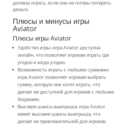
должны играть, если они не готовы потерять
деньги.
Плюсы и минусы игры
Aviator
Плюсы игры Aviator
Удобство игры: игра Aviator доступна
онлайн, что позволяет игрокам играть где
угодно и когда угодно.
Возможность играть с любыми суммами:
игра Aviator позволяет игрокам выбрать
сумму, которую они хотят играть, что
делает ее доступной для игроков с любыми
бюджами.
Высокие шансы выигрыша: игра Aviator
имеет высокие шансы выигрыша, что
делает ее привлекательной для игроков.