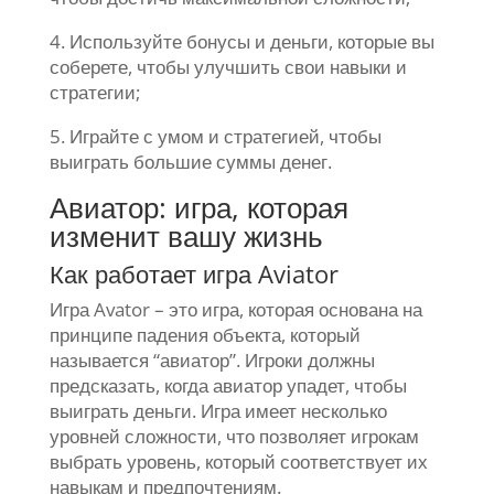
4. Используйте бонусы и деньги, которые вы
соберете, чтобы улучшить свои навыки и
стратегии;
5. Играйте с умом и стратегией, чтобы
выиграть большие суммы денег.
Авиатор: игра, которая
изменит вашу жизнь
Как работает игра Aviator
Игра Avator – это игра, которая основана на
принципе падения объекта, который
называется “авиатор”. Игроки должны
предсказать, когда авиатор упадет, чтобы
выиграть деньги. Игра имеет несколько
уровней сложности, что позволяет игрокам
выбрать уровень, который соответствует их
навыкам и предпочтениям.