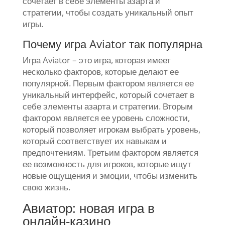
сочетает в себе элементы азарта и
стратегии, чтобы создать уникальный опыт
игры.
Почему игра Aviator так популярна
Игра Aviator – это игра, которая имеет
несколько факторов, которые делают ее
популярной. Первым фактором является ее
уникальный интерфейс, который сочетает в
себе элементы азарта и стратегии. Вторым
фактором является ее уровень сложности,
который позволяет игрокам выбрать уровень,
который соответствует их навыкам и
предпочтениям. Третьим фактором является
ее возможность для игроков, которые ищут
новые ощущения и эмоции, чтобы изменить
свою жизнь.
Авиатор: новая игра в
онлайн-казино