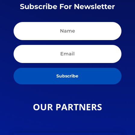
Subscribe For Newsletter
Subscribe
OUR PARTNERS