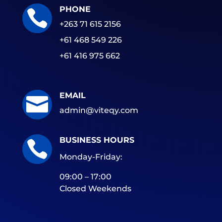
PHONE

+263 71 615 2156
+61 468 549 226
+61 416 975 662
EMAIL

admin@viteqy.com
BUSINESS HOURS

Monday-Friday:
09:00 – 17:00
Closed Weekends