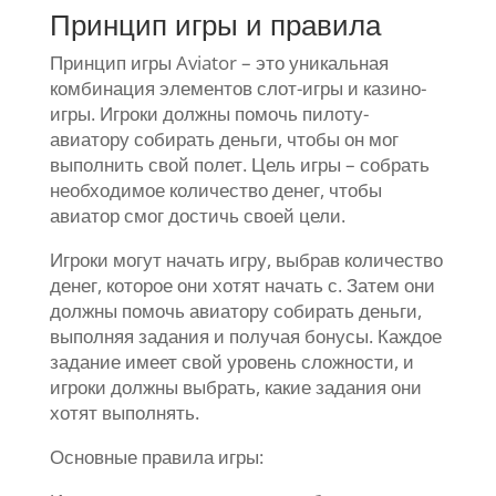
Принцип игры и правила
Принцип игры Aviator – это уникальная
комбинация элементов слот-игры и казино-
игры. Игроки должны помочь пилоту-
авиатору собирать деньги, чтобы он мог
выполнить свой полет. Цель игры – собрать
необходимое количество денег, чтобы
авиатор смог достичь своей цели.
Игроки могут начать игру, выбрав количество
денег, которое они хотят начать с. Затем они
должны помочь авиатору собирать деньги,
выполняя задания и получая бонусы. Каждое
задание имеет свой уровень сложности, и
игроки должны выбрать, какие задания они
хотят выполнять.
Основные правила игры: