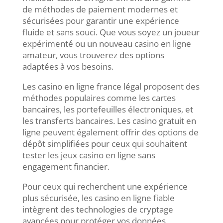
de méthodes de paiement modernes et
sécurisées pour garantir une expérience
fluide et sans souci. Que vous soyez un joueur
expérimenté ou un nouveau casino en ligne
amateur, vous trouverez des options
adaptées à vos besoins.
Les casino en ligne france légal proposent des
méthodes populaires comme les cartes
bancaires, les portefeuilles électroniques, et
les transferts bancaires. Les casino gratuit en
ligne peuvent également offrir des options de
dépôt simplifiées pour ceux qui souhaitent
tester les jeux casino en ligne sans
engagement financier.
Pour ceux qui recherchent une expérience
plus sécurisée, les casino en ligne fiable
intègrent des technologies de cryptage
avancées pour protéger vos données