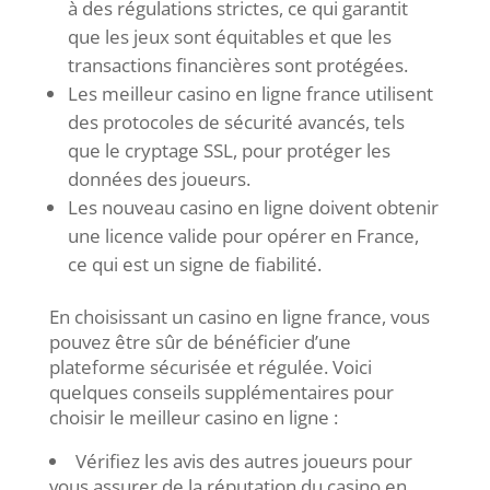
à des régulations strictes, ce qui garantit
que les jeux sont équitables et que les
transactions financières sont protégées.
Les meilleur casino en ligne france utilisent
des protocoles de sécurité avancés, tels
que le cryptage SSL, pour protéger les
données des joueurs.
Les nouveau casino en ligne doivent obtenir
une licence valide pour opérer en France,
ce qui est un signe de fiabilité.
En choisissant un casino en ligne france, vous
pouvez être sûr de bénéficier d’une
plateforme sécurisée et régulée. Voici
quelques conseils supplémentaires pour
choisir le meilleur casino en ligne :
Vérifiez les avis des autres joueurs pour
vous assurer de la réputation du casino en