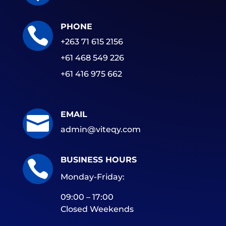
PHONE

+263 71 615 2156
+61 468 549 226
+61 416 975 662
EMAIL

admin@viteqy.com
BUSINESS HOURS

Monday-Friday:
09:00 – 17:00
Closed Weekends