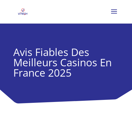
Avis Fiables Des
Meilleurs Casinos En
France 2025