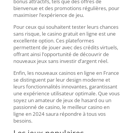
bonus attractifs, tels que des offres de
bienvenue et des promotions régulières, pour
maximiser l’expérience de jeu.
Pour ceux qui souhaitent tester leurs chances
sans risque, le casino gratuit en ligne est une
excellente option. Ces plateformes
permettent de jouer avec des crédits virtuels,
offrant ainsi l’opportunité de découvrir de
nouveaux jeux sans investir d’argent réel.
Enfin, les nouveaux casinos en ligne en France
se distinguent par leur design moderne et
leurs fonctionnalités innovantes, garantissant
une expérience utilisateur optimale. Que vous
soyez un amateur de jeux de hasard ou un
passionné de casino, le meilleur casino en
ligne en 2024 saura répondre à tous vos
besoins.