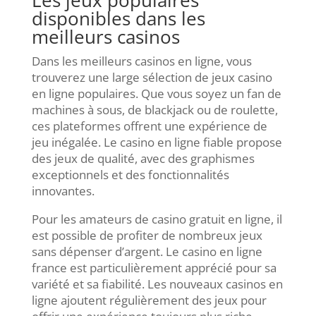
Les jeux populaires
disponibles dans les
meilleurs casinos
Dans les meilleurs casinos en ligne, vous
trouverez une large sélection de jeux casino
en ligne populaires. Que vous soyez un fan de
machines à sous, de blackjack ou de roulette,
ces plateformes offrent une expérience de
jeu inégalée. Le casino en ligne fiable propose
des jeux de qualité, avec des graphismes
exceptionnels et des fonctionnalités
innovantes.
Pour les amateurs de casino gratuit en ligne, il
est possible de profiter de nombreux jeux
sans dépenser d’argent. Le casino en ligne
france est particulièrement apprécié pour sa
variété et sa fiabilité. Les nouveaux casinos en
ligne ajoutent régulièrement des jeux pour