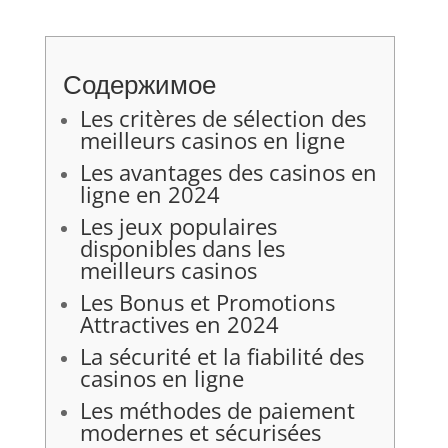
Содержимое
Les critères de sélection des
meilleurs casinos en ligne
Les avantages des casinos en
ligne en 2024
Les jeux populaires
disponibles dans les
meilleurs casinos
Les Bonus et Promotions
Attractives en 2024
La sécurité et la fiabilité des
casinos en ligne
Les méthodes de paiement
modernes et sécurisées