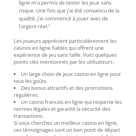
ligne m’a permis de tester les jeux sans
risque. Une fois que j’ai été convaincu de la
qualité, j’ai commencé à jouer avec de
l’argent réel.”
Les joueurs apprécient particulièrement les
casinos en ligne fiables qui offrent une
expérience de jeu sans faille. Voici quelques
points clés mentionnés par les utilisateurs :
Un large choix de jeux casino en ligne pour
tous les goûts.
Des bonus attractifs et des promotions
régulières.
Un casino francais en ligne qui respecte les
normes légales et garantit la sécurité des
transactions.
Si vous cherchez un meilleur casino en ligne,
ces témoignages sont un bon point de départ