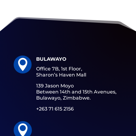
BULAWAYO

Office 7B, 1st Floor,
Sharon’s Haven Mall
139 Jason Moyo
Between 14th and 15th Avenues,
Bulawayo, Zimbabwe.
+263 71 615 2156
