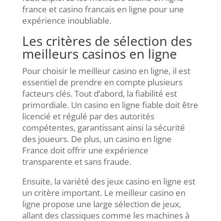
france et casino francais en ligne pour une
expérience inoubliable.
Les critères de sélection des
meilleurs casinos en ligne
Pour choisir le meilleur casino en ligne, il est
essentiel de prendre en compte plusieurs
facteurs clés. Tout d’abord, la fiabilité est
primordiale. Un casino en ligne fiable doit être
licencié et régulé par des autorités
compétentes, garantissant ainsi la sécurité
des joueurs. De plus, un casino en ligne
France doit offrir une expérience
transparente et sans fraude.
Ensuite, la variété des jeux casino en ligne est
un critère important. Le meilleur casino en
ligne propose une large sélection de jeux,
allant des classiques comme les machines à