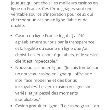
joueurs qui ont choisi les meilleurs casinos en
ligne en France. Ces témoignages sont une
véritable source d’inspiration pour ceux qui
cherchent un casino en ligne fiable et de
qualité.
Casino en ligne France légal : “J’ai été
agréablement surpris par la transparence
et la légalité du casino en ligne que j’ai
choisi. Les jeux sont équitables, et le service
client est impeccable.”
Nouveau casino en ligne : “Je suis tombé sur
un nouveau casino en ligne qui offre une
interface moderne et des bonus
incroyables. Les jeux casino en ligne sont
variés, et j’ai passé des moments
inoubliables.”
Casino gratuit en ligne : “Le casino gratuit en