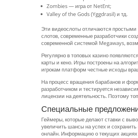
Zombies — игра от NetEnt;
Valley of the Gods (Yggdrasil) и тд.
Эти видеослоты отличаются простыми 
слотов, современные разработчики со
современной системой Megaways, возм
Регулярно в топовых казино появляются
карты и кено. Игры построены на алгор
игрокам платформ честные исходы вращ
На процесс вращения барабанов и фор
разработчиком и тестируется независи
лицензии на деятельность. Поэтому то
Специальные предложени
Геймеры, которые делают ставки с выв
увеличить шансы на успех и сохранить 
онлайн. Информацию о текущих акциях 