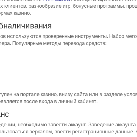
ых клиентов, разнообразие игр, бонусные программы, пр
рмах казино.
обналичивания
ов используются проверенные инструменты. Набор мето
ера. Популярные методы перевода средств:
пен на портале казино, внизу сайта или в разделе усл
является после входа в личный кабинет.
анс
едении, необходимо завести аккаунт. Заведение аккаунт
льзоваться зеркалом, ввести регистрационные данные. 