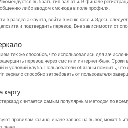
 Рекомендуется выбрать тип валюты. В финале регистрац
ообщению либо вводом смс-кода в поле профиля.
и в раздел аккаунта, войти в меню кассы. Здесь следуе
епозита и подтвердить перевод. Вне зависимости от спо
зеркало
ием тех же способов, что использовались для зачислени
, завершить перевод через смс или интернет-банк. Срок
 и условий клуба. Пользователи обязаны помнить, что
in зеркало способно затребовать от пользователя завер
а карту
Мастеркард считается самым популярным методом по все
вуют правилам казино, иначе запрос на вывод может быт
 денег.