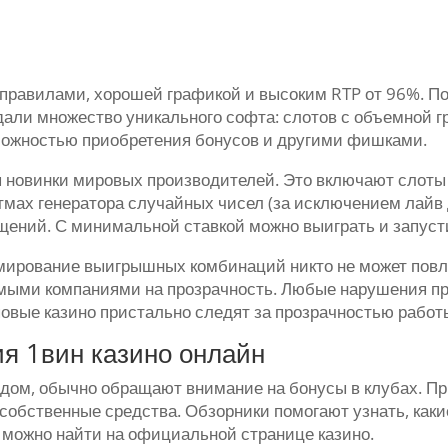
правилами, хорошей графикой и высоким RTP от 96%. П
здали множество уникального софта: слотов с объемной
ожностью приобретения бонусов и другими фишками.
 новинки мировых производителей. Это включают слоты 77
итмах генератора случайных чисел (за исключением лайв
ений. С минимальной ставкой можно выиграть и запуст
мирование выигрышных комбинаций никто не может повл
мыми компаниями на прозрачность. Любые нарушения пр
повые казино пристально следят за прозрачностью работ
я 1вин казино онлайн
одом, обычно обращают внимание на бонусы в клубах. П
собственные средства. Обзорники помогают узнать, каки
можно найти на официальной странице казино.