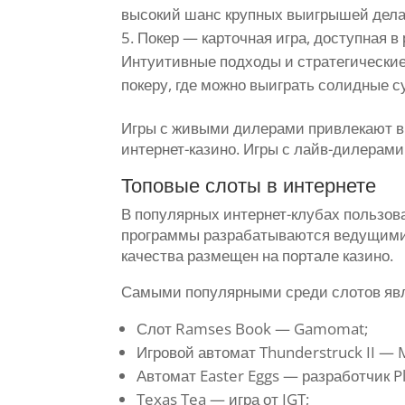
высокий шанс крупных выигрышей дела
Покер — карточная игра, доступная в
Интуитивные подходы и стратегические
покеру, где можно выиграть солидные 
Игры с живыми дилерами привлекают вн
интернет-казино. Игры с лайв-дилерам
Топовые слоты в интернете
В популярных интернет-клубах пользов
программы разрабатываются ведущими
качества размещен на портале казино.
Самыми популярными среди слотов яв
Слот Ramses Book — Gamomat;
Игровой автомат Thunderstruck II — 
Автомат Easter Eggs — разработчик Pl
Texas Tea — игра от IGT;