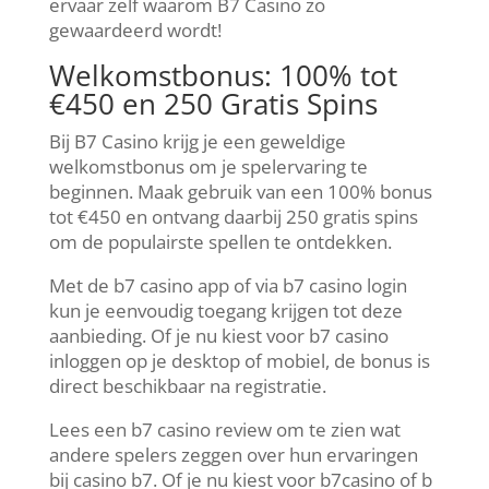
ervaar zelf waarom B7 Casino zo
gewaardeerd wordt!
Welkomstbonus: 100% tot
€450 en 250 Gratis Spins
Bij B7 Casino krijg je een geweldige
welkomstbonus om je spelervaring te
beginnen. Maak gebruik van een 100% bonus
tot €450 en ontvang daarbij 250 gratis spins
om de populairste spellen te ontdekken.
Met de b7 casino app of via b7 casino login
kun je eenvoudig toegang krijgen tot deze
aanbieding. Of je nu kiest voor b7 casino
inloggen op je desktop of mobiel, de bonus is
direct beschikbaar na registratie.
Lees een b7 casino review om te zien wat
andere spelers zeggen over hun ervaringen
bij casino b7. Of je nu kiest voor b7casino of b