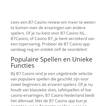
Lees een B7 Casino review om meer te weten
te komen over de ervaringen van andere
spelers. Of je nu kiest voor B7 Casino NL,
B7Casino, of Casino B7, je bent verzekerd van
een topervaring. Probeer de B7 Casino app
vandaag nog en ontdek zelf de voordelen!
Populaire Spellen en Unieke
Functies
Bij B7 Casino vind je een uitgebreide selectie
van populaire spellen die geschikt zijn voor
zowel beginners als ervaren spelers. Of je nu
houdt van klassieke slots, tafelspellen of live
casino-ervaringen, B7 Casino Nederland biedt
het allemaal. Met de B7 Casino app kun je