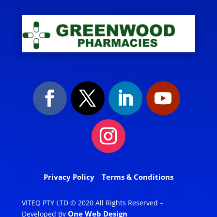
Privacy Policy
Terms & Conditions
–
VITEQ PTY LTD © 2020 All Rights Reserved –
One Web Design
Developed By