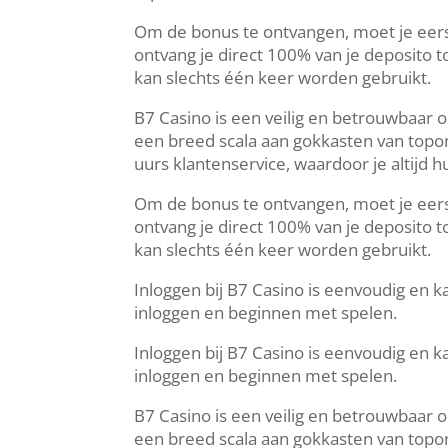
Om de bonus te ontvangen, moet je eer
ontvang je direct 100% van je deposito 
kan slechts één keer worden gebruikt.
B7 Casino is een veilig en betrouwbaar o
een breed scala aan gokkasten van topo
uurs klantenservice, waardoor je altijd hu
Om de bonus te ontvangen, moet je eer
ontvang je direct 100% van je deposito 
kan slechts één keer worden gebruikt.
Inloggen bij B7 Casino is eenvoudig en k
inloggen en beginnen met spelen.
Inloggen bij B7 Casino is eenvoudig en k
inloggen en beginnen met spelen.
B7 Casino is een veilig en betrouwbaar o
een breed scala aan gokkasten van topo