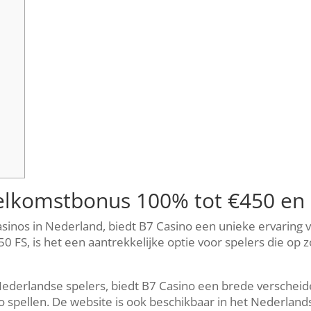
elkomstbonus 100% tot €450 en 
asinos in Nederland, biedt B7 Casino een unieke ervaring 
S, is het een aantrekkelijke optie voor spelers die op zo
Nederlandse spelers, biedt B7 Casino een brede verscheid
no spellen. De website is ook beschikbaar in het Nederlan