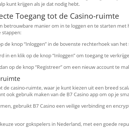
lp kunt krijgen als je dat nodig hebt.
recte Toegang tot de Casino-ruimte
 en betrouwbare manier om in te loggen en te starten met 
e stappen:
 op de knop “Inloggen” in de bovenste rechterhoek van het
 in en klik op de knop “Inloggen” om toegang te verkrijgen
ik dan op de knop “Registreer” om een nieuw account te ma
-ruimte
tot de casino-ruimte, waar je kunt kiezen uit een breed sca
 kunt ook gebruik maken van de B7 Casino app om op je sma
ermen, gebruikt B7 Casino een veilige verbinding en encry
e keuze voor gokspelers in Nederland, met een goede rep