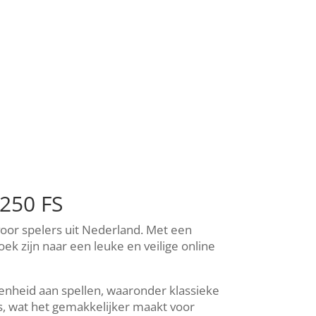
250 FS
voor spelers uit Nederland. Met een
ek zijn naar een leuke en veilige online
enheid aan spellen, waaronder klassieke
ds, wat het gemakkelijker maakt voor