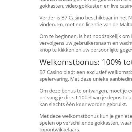
gokkasten, video gokkasten en live casin
Verder is B7 Casino beschikbaar in het 
vinden. En, met een licentie van de Malt
Om te beginnen, is het noodzakelijk om i
vervolgens uw gebruikersnaam en wachtwo
knop te klikken en uw persoonlijke gege
Welkomstbonus: 100% tot
B7 Casino biedt een exclusief welkomstb
spelervaring. Met deze unieke aanbiedin
Om deze bonus te ontvangen, moet je e
ontvang je direct 100% van je deposito 
kan slechts één keer worden gebruikt.
Met deze welkomstbonus kun je genieten 
spelen op verschillende gokkasten, waar
topontwikkelaars.