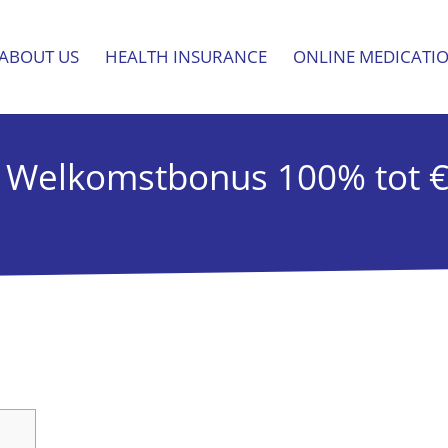
ABOUT US
HEALTH INSURANCE
ONLINE MEDICATI
, Welkomstbonus 100% tot €