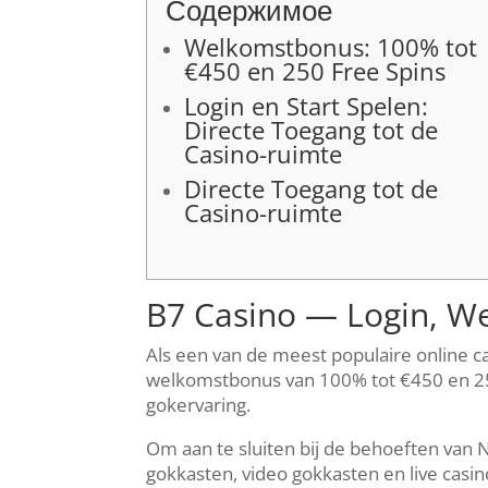
Содержимое
Welkomstbonus: 100% tot
€450 en 250 Free Spins
Login en Start Spelen:
Directe Toegang tot de
Casino-ruimte
Directe Toegang tot de
Casino-ruimte
B7 Casino — Login, W
Als een van de meest populaire online c
welkomstbonus van 100% tot €450 en 250 F
gokervaring.
Om aan te sluiten bij de behoeften van 
gokkasten, video gokkasten en live casi