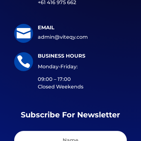
+61 416 975 662
EMAIL

admin@viteqy.com
BUSINESS HOURS

Monday-Friday:
09:00 – 17:00
Closed Weekends
Subscribe For Newsletter