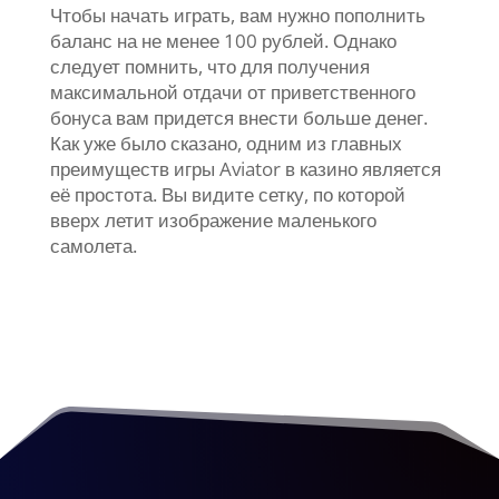
Чтобы начать играть, вам нужно пополнить
баланс на не менее 100 рублей. Однако
следует помнить, что для получения
максимальной отдачи от приветственного
бонуса вам придется внести больше денег.
Как уже было сказано, одним из главных
преимуществ игры Aviator в казино является
её простота. Вы видите сетку, по которой
вверх летит изображение маленького
самолета.