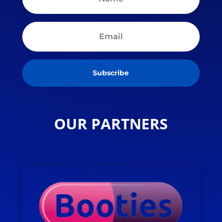
Subscribe
OUR PARTNERS