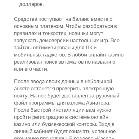
долларов.
Средства поступают на баланс вместе с
основным платежом. Чтобы разобраться в
правилах и тонкостях, новички могут
запускать демоверсии настольных игр. Все
тайтлы оптимизированы для ПК и
мобильных гаджетов. В лобби онлайн-казино
реализован поиск автоматов по названию
или его части.
После ввода своих данных в небольшой
анкете останется проверить электронную
почту. На нее будет доставлен загрузочный
файл программы для взлома Авиатора.
После быстрой инсталляции вам нужно
пройти регистрацию в системе онлайн
казино или букмекерской конторы. Вход в
личный кабинет будет означать успешное
окончание процедуры. В разделе «Касса»