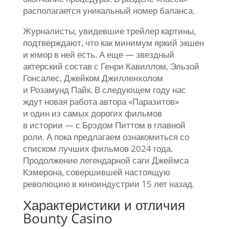
располагается уникальный номер баланса.
Журналисты, увидевшие трейлер картины,
подтверждают, что как минимум яркий экшен
и юмор в ней есть. А еще — звездный
актерский состав с Генри Кавиллом, Эльзой
Гонсалес, Джейком Джилленхолом
и Розамунд Пайк. В следующем году нас
ждут новая работа автора «Паразитов»
и один из самых дорогих фильмов
в истории — с Брэдом Питтом в главной
роли. А пока предлагаем ознакомиться со
списком лучших фильмов 2024 года.
Продолжение легендарной саги Джеймса
Кэмерона, совершившей настоящую
революцию в киноиндустрии 15 лет назад.
Характеристики и отличия
Bounty Casino