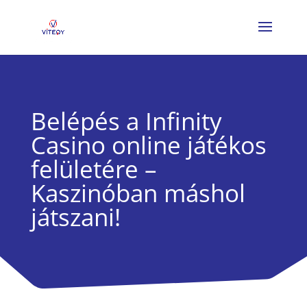
Belépés a Infinity
Casino online játékos
felületére –
Kaszinóban máshol
játszani!