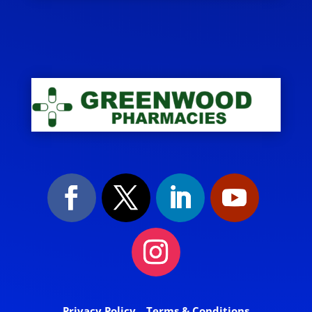
Privacy Policy
Terms & Conditions
–