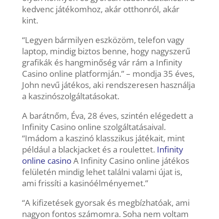
kedvenc játékomhoz, akár otthonról, akár
kint.
“Legyen bármilyen eszközöm, telefon vagy
laptop, mindig biztos benne, hogy nagyszerű
grafikák és hangminőség vár rám a Infinity
Casino online platformján.” – mondja 35 éves,
John nevű játékos, aki rendszeresen használja
a kaszinószolgáltatásokat.
A barátnőm, Éva, 28 éves, szintén elégedett a
Infinity Casino online szolgáltatásaival.
“Imádom a kaszinó klasszikus játékait, mint
például a blackjacket és a roulettet.
Infinity
online casino
A Infinity Casino online játékos
felületén mindig lehet találni valami újat is,
ami frissíti a kasinóélményemet.”
“A kifizetések gyorsak és megbízhatóak, ami
nagyon fontos számomra. Soha nem voltam