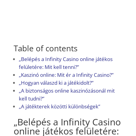
Table of contents
„Belépés a Infinity Casino online játékos
felületére: Mit kell tenni?”
„Kaszinó online: Mit ér a Infinity Casino?”
„Hogyan válaszd ki a játékidolt?”
„A biztonságos online kaszinózásonál mit
kell tudni?”
„A játékterek közötti különbségek”
„Belépés a Infinity Casino
online játékos felületére: