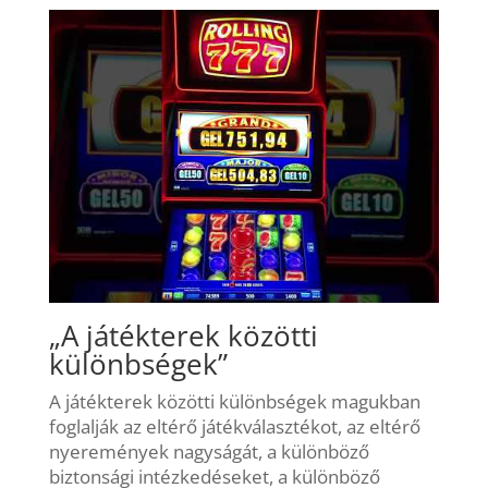
„A játékterek közötti
különbségek”
A játékterek közötti különbségek magukban
foglalják az eltérő játékválasztékot, az eltérő
nyeremények nagyságát, a különböző
biztonsági intézkedéseket, a különböző