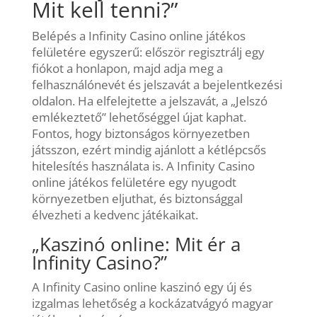
Mit kell tenni?”
Belépés a Infinity Casino online játékos
felületére egyszerű: először regisztrálj egy
fiókot a honlapon, majd adja meg a
felhasználónevét és jelszavát a bejelentkezési
oldalon. Ha elfelejtette a jelszavát, a „Jelszó
emlékeztető” lehetőséggel újat kaphat.
Fontos, hogy biztonságos környezetben
játsszon, ezért mindig ajánlott a kétlépcsős
hitelesítés használata is. A Infinity Casino
online játékos felületére egy nyugodt
környezetben eljuthat, és biztonsággal
élvezheti a kedvenc játékaikat.
„Kaszinó online: Mit ér a
Infinity Casino?”
A Infinity Casino online kaszinó egy új és
izgalmas lehetőség a kockázatvágyó magyar