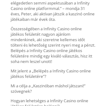
elégedetlen semmi aspektusában a Infinity
Casino online platformmal.” – mondja 31
éves, Peter, aki aktívan játszik a kaszinó online
játékaiban már évek óta.
Összességében a Infinity Casino online
játékos felületét nagyon ajánlom
mindenkinek, aki szeretne kellemes időt
tölteni és lehetőség szerint nyeri meg a pénzt.
Belépés a Infinity Casino online játékos
felületére mindig egy kiváló választás, hisz itt
soha nem leszel unott!
Mit jelent a „Belépés a Infinity Casino online
játékos felületére”?
Mi a célja a „Kaszinóban máshol játszani!”
szövegnek?
Hogyan lehetséges a Infinity Casino online