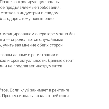
. Позже контролирующие органы
все предъявляемые требования.
 статуса в индустрии и спадом
 Благодаря этому повышение
ертифицированном операторе можно без
ы игр — определяются случайными
, учитывая мнение обеих сторон.
азаны данные о регистрации и
од и срок актуальности. Данные стоит
ии и не предлагает инструментов
тов. Если клуб занимает в рейтинге
ов. Профессионалы создают рейтинги