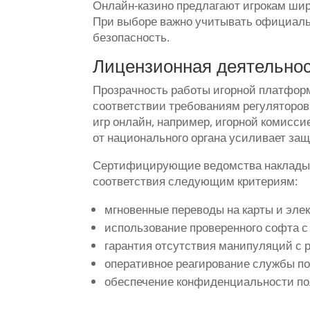
Онлайн-казино предлагают игрокам широ
При выборе важно учитывать официаль
безопасность.
Лицензионная деятельно
Прозрачность работы игорной платфор
соответствии требованиям регуляторов
игр онлайн, например, игорной комисс
от национального органа усиливает защ
Сертифицирующие ведомства накладыва
соответствия следующим критериям:
мгновенные переводы на карты и эле
использование проверенного софта с
гарантия отсутствия манипуляций с 
оперативное реагирование службы п
обеспечение конфиденциальности по