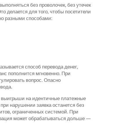
ыполняться без проволочек, без утечек
то делается для того, чтобы посетители
жно разными способами:
азывается способ перевода денег,
анс пополнится мгновенно. При
гулировать вопрос. Опасно
вода.
ь выигрыши на идентичные платежные
при нарушении заявка останется без
итов, ограниченных системой. При
ерация может обрабатываться дольше —