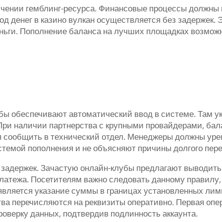
учении гемблинг-ресурса. Финансовые процессы должны в
од денег в казино вулкан осуществляется без задержек. Э
деньги. Пополнение баланса на лучших площадках возмо
бы обеспечивают автоматический ввод в системе. Там ук
 При наличии партнерства с крупными провайдерами, бал
я сообщить в технический отдел. Менеджеры должны уре
стемой пополнения и не объясняют причины долгого пере
з задержек. Зачастую онлайн-клубы предлагают выводит
латежа. Посетителям важно следовать данному правилу, 
является указание суммы в границах установленных лим
тва перечисляются на реквизиты оперативно. Первая оп
роверку данных, подтвердив подлинность аккаунта.