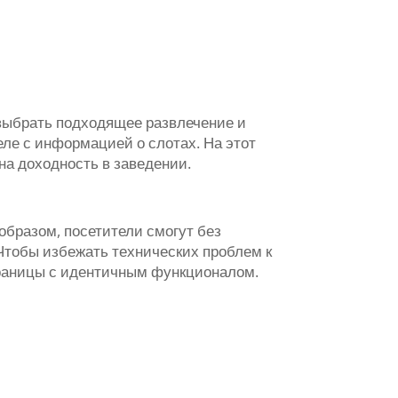
 выбрать подходящее развлечение и
еле с информацией о слотах. На этот
на доходность в заведении.
образом, посетители смогут без
Чтобы избежать технических проблем к
траницы с идентичным функционалом.