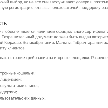
кий выбор, но не все они заслуживают доверия, поэтом
ную регистрацию, отзывы пользователей, поддержку ра
сть
мы обеспечивается наличием официального сертификата
. Разрешительный документ должен быть выдан авторит
ией Кюрасао, Великобритании, Мальты, Гибралтара или о
иту клиентов.
ют строгие требования на игорные площадки. Разрешен
ктронные кошельки;
 лицензией;
результатами спинов;
оддержки;
льзовательских данных.