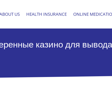
ABOUT US
HEALTH INSURANCE
ONLINE MEDICATI
еренные казино для вывод