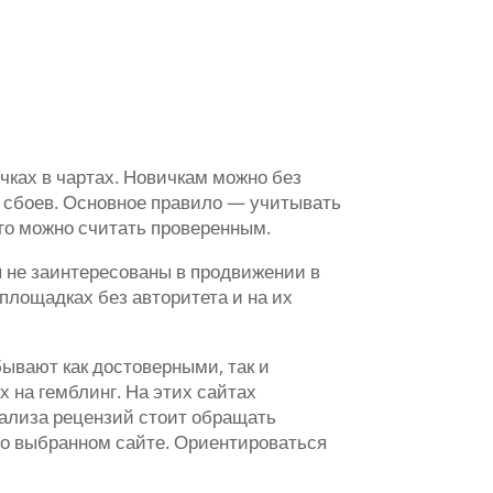
чках в чартах. Новичкам можно без
 сбоев. Основное правило — учитывать
его можно считать проверенным.
 не заинтересованы в продвижении в
площадках без авторитета и на их
ывают как достоверными, так и
на гемблинг. На этих сайтах
нализа рецензий стоит обращать
 о выбранном сайте. Ориентироваться