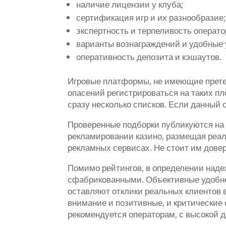
наличие лицензии у клуба;
сертификация игр и их разнообразие;
экспертность и терпеливость операто
варианты вознаграждений и удобные
оперативность депозита и кэшаутов.
Игровые платформы, не имеющие претен
опасений регистрироваться на таких п
сразу несколько списков. Если данный 
Проверенные подборки публикуются на 
рекламировании казино, размещая реал
рекламных сервисах. Не стоит им довер
Помимо рейтингов, в определении наде
сфабрикованными. Объективные удобнее
оставляют отклики реальных клиентов 
внимание и позитивные, и критические
рекомендуется операторам, с высокой 