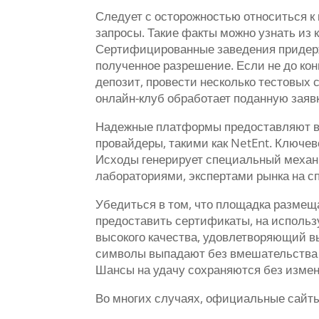
Следует с осторожностью относиться к
запросы. Такие факты можно узнать из
Сертифицированные заведения придержи
полученное разрешение. Если не до ко
депозит, провести несколько тестовых 
онлайн-клуб обработает поданную заявк
Надежные платформы предоставляют в 
провайдеры, такими как NetEnt. Ключев
Исходы генерирует специальный механи
лабораториями, экспертами рынка на с
Убедиться в том, что площадка разме
предоставить сертификаты, на использу
высокого качества, удовлетворяющий в
символы выпадают без вмешательства о
Шансы на удачу сохраняются без измене
Во многих случаях, официальные сайт