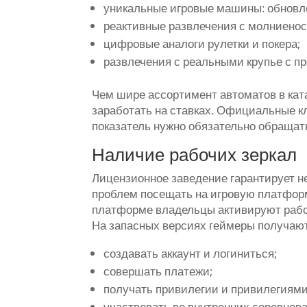
уникальные игровые машины: обновл
реактивные развлечения с молниено
цифровые аналоги рулетки и покера;
развлечения с реальными крупье с 
Чем шире ассортимент автоматов в ката
заработать на ставках. Официальные кл
показатель нужно обязательно обращат
Наличие рабочих зеркал
Лицензионное заведение гарантирует не
проблем посещать на игровую платформ
платформе владельцы активируют рабо
На запасных версиях геймеры получают
создавать аккаунт и логиниться;
совершать платежи;
получать привилегии и привилегиями
участвовать во внутренних соревнов