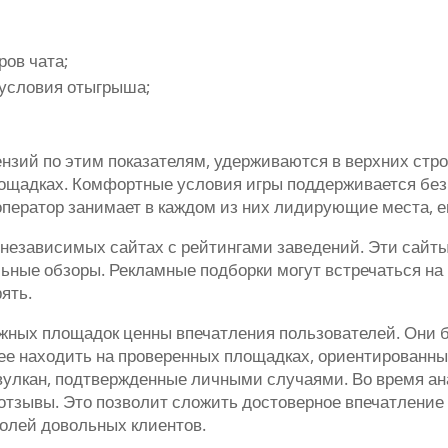
ров чата;
 условия отыгрыша;
зий по этим показателям, удерживаются в верхних стро
лощадках. Комфортные условия игры поддерживается без
оператор занимает в каждом из них лидирующие места, 
независимых сайтах с рейтингами заведений. Эти сайты
ьные обзоры. Рекламные подборки могут встречаться на 
ять.
жных площадок ценны впечатления пользователей. Они б
 находить на проверенных площадках, ориентированных 
вулкан, подтвержденные личными случаями. Во время а
 отзывы. Это позволит сложить достоверное впечатление
долей довольных клиентов.