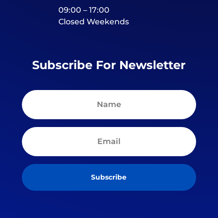
09:00 – 17:00
Closed Weekends
Subscribe For Newsletter
Subscribe