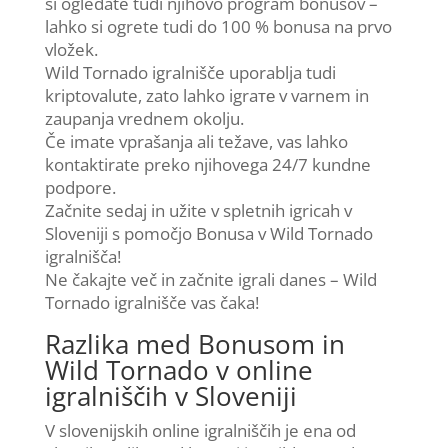
si ogledate tudi njihovo program bonusov –
lahko si ogrete tudi do 100 % bonusa na prvo
vložek.
Wild Tornado igralnišče uporablja tudi
kriptovalute, zato lahko igraте v varnem in
zaupanja vrednem okolju.
Če imate vprašanja ali težave, vas lahko
kontaktirate preko njihovega 24/7 kundne
podpore.
Začnite sedaj in užite v spletnih igricah v
Sloveniji s pomočjo Bonusa v Wild Tornado
igralnišča!
Ne čakajte več in začnite igrali danes – Wild
Tornado igralnišče vas čaka!
Razlika med Bonusom in
Wild Tornado v online
igralniščih v Sloveniji
V slovenijskih online igralniščih je ena od