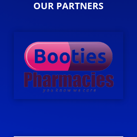
OUR PARTNERS