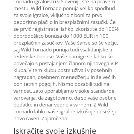
Tornado igralnišču v Sloveniji, ste na pravem
mestu. Wild Tornado ponuja veliko spodbud
za svoje igralce, vključno z boni za prvo
depozitno plačilo in brezplačnimi zasučki. Če
se prvič registrirate, lahko izkoristite do 100%
dobrodošlico bonusa do 1000 EUR in 100
brezplačnih zasučkov. Vaše šanse so še večje,
saj Wild Tornado ponuja tudi vsakdanjske in
tedenske bonuse. Vaše namige se lahko še
povečajo s postajanjem članom njihovega VIP
kluba. V tem klubu boste uživali v posebnih
nagradah, osebnem menedžerju in še večjih
bonitetnih pogojih. Nismo pozabili tudi na
varnost, zato uporabljamo visoke standarde
varovanja, da zagotovimo, da so vaše osebne
podatke in denar vedno v varnem. Z Wild
Tornado lahko vaše igralne izkušnje dosežejo
novo raven. Zajamčeno!
Iskračite svoje izkušnje