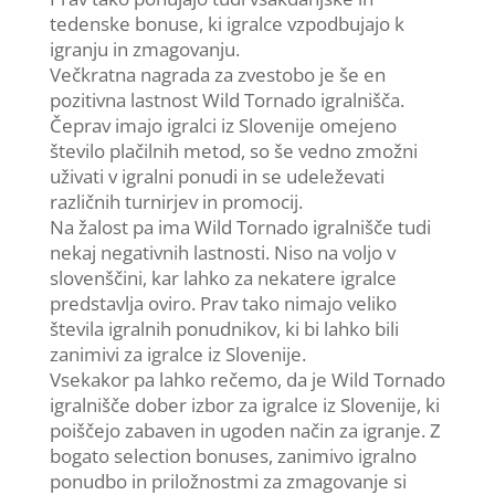
tedenske bonuse, ki igralce vzpodbujajo k
igranju in zmagovanju.
Večkratna nagrada za zvestobo je še en
pozitivna lastnost Wild Tornado igralnišča.
Čeprav imajo igralci iz Slovenije omejeno
število plačilnih metod, so še vedno zmožni
uživati v igralni ponudi in se udeleževati
različnih turnirjev in promocij.
Na žalost pa ima Wild Tornado igralnišče tudi
nekaj negativnih lastnosti. Niso na voljo v
slovenščini, kar lahko za nekatere igralce
predstavlja oviro. Prav tako nimajo veliko
števila igralnih ponudnikov, ki bi lahko bili
zanimivi za igralce iz Slovenije.
Vsekakor pa lahko rečemo, da je Wild Tornado
igralnišče dober izbor za igralce iz Slovenije, ki
poiščejo zabaven in ugoden način za igranje. Z
bogato selection bonuses, zanimivo igralno
ponudbo in priložnostmi za zmagovanje si