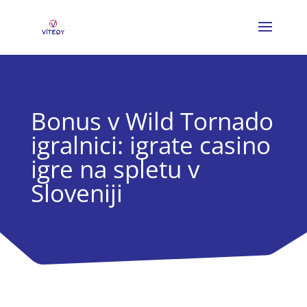
Bonus v Wild Tornado
igralnici: igrate casino
igre na spletu v
Sloveniji