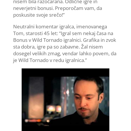
nisem bila razočarana. Odlične igre in
neverjetni bonusi. Preporočam vam, da
poskusite svoje srečo!”
Neutralni komentar igralca, imenovanega
Tom, starosti 45 let: “Igral sem nekaj časa na
Bonus v Wild Tornado igralnici. Grafika in zvok
sta dobra, igre pa so zabavne. Žal nisem
dosegel velikih zmag, vendar lahko povem, da
je Wild Tornado v redu igralnica.”