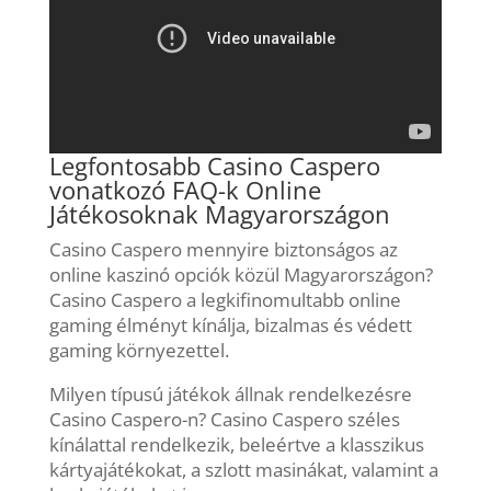
Legfontosabb Casino Caspero
vonatkozó FAQ-k Online
Játékosoknak Magyarországon
Casino Caspero mennyire biztonságos az
online kaszinó opciók közül Magyarországon?
Casino Caspero a legkifinomultabb online
gaming élményt kínálja, bizalmas és védett
gaming környezettel.
Milyen típusú játékok állnak rendelkezésre
Casino Caspero-n? Casino Caspero széles
kínálattal rendelkezik, beleértve a klasszikus
kártyajátékokat, a szlott masinákat, valamint a