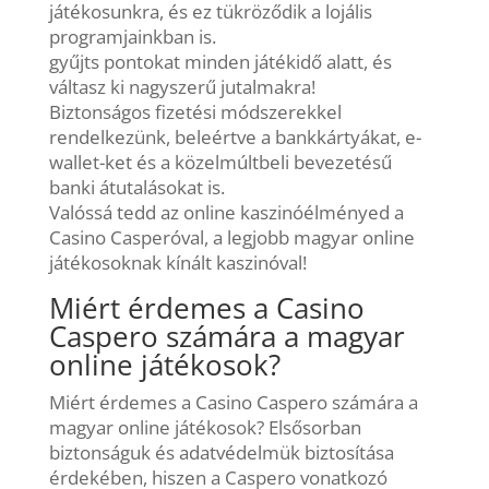
játékosunkra, és ez tükröződik a lojális
programjainkban is.
gyűjts pontokat minden játékidő alatt, és
váltasz ki nagyszerű jutalmakra!
Biztonságos fizetési módszerekkel
rendelkezünk, beleértve a bankkártyákat, e-
wallet-ket és a közelmúltbeli bevezetésű
banki átutalásokat is.
Valóssá tedd az online kaszinóélményed a
Casino Casperóval, a legjobb magyar online
játékosoknak kínált kaszinóval!
Miért érdemes a Casino
Caspero számára a magyar
online játékosok?
Miért érdemes a Casino Caspero számára a
magyar online játékosok? Elsősorban
biztonságuk és adatvédelmük biztosítása
érdekében, hiszen a Caspero vonatkozó