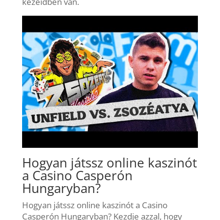
kezeidben van.
Hogyan játssz online kaszinót
a Casino Casperón
Hungaryban?
Hogyan játssz online kaszinót a Casino
Casperón Hungaryban? Kezdje azzal, hogy