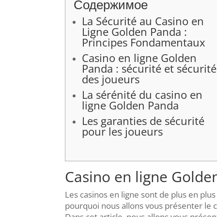
Содержимое
La Sécurité au Casino en
Ligne Golden Panda :
Principes Fondamentaux
Casino en ligne Golden
Panda : sécurité et sécurité
des joueurs
La sérénité du casino en
ligne Golden Panda
Les garanties de sécurité
pour les joueurs
Casino en ligne Golden
Les casinos en ligne sont de plus en plus
pourquoi nous allons vous présenter le c
Dans cet article, nous allons vous prése