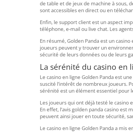
de table et de jeux de machine à sous, d
sont accessibles en direct ou en télécha
Enfin, le support client est un aspect i
téléphone, e-mail ou live chat. Les agen
En résumé, Golden Panda est un casino en
joueurs peuvent y trouver un environneme
sécurité de leurs données ou de leurs ga
La sérénité du casino en
Le casino en ligne Golden Panda est une 
suscité l’intérêt de nombreux joueurs. Po
sérénité est un élément essentiel pour le
Les joueurs qui ont déjà testé le casino
En effet, l’avis golden panda casino est m
peuvent ainsi jouer en toute sécurité, sa
Le casino en ligne Golden Panda a mis en