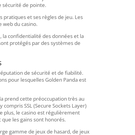
 sécurité de pointe.
 pratiques et ses règles de jeu. Les
te web du casino.
 la confidentialité des données et la
s sont protégés par des systèmes de
s
éputation de sécurité et de fiabilité.
isons pour lesquelles Golden Panda est
nda prend cette préoccupation très au
 y compris SSL (Secure Sockets Layer)
e plus, le casino est régulièrement
t que les gains sont honorés.
large gamme de jeux de hasard, de jeux