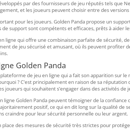
éveloppés par des fournisseurs de jeu réputés tels que Ne
rgement, et les joueurs peuvent choisir entre des versions 
mportant pour les joueurs. Golden Panda propose un support 
ts de support sont compétents et efficaces, prêts à aider 
 ligne qui offre une combinaison parfaite de sécurité, de 
nt de jeu sécurisé et amusant, où ils peuvent profiter de l
ins.
 ligne Golden Panda
plateforme de jeu en ligne qui a fait son apparition sur 
urquoi ? C’est principalement en raison de sa réputation d
s joueurs qui souhaitent s’engager dans des activités de j
 en ligne Golden Panda peuvent témoigner de la confiance q
ajoritairement positif, ce qui en dit long sur la qualité de s
ns craindre pour leur sécurité personnelle ou leur argent.
 place des mesures de sécurité très strictes pour protége