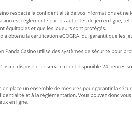
sino respecte la confidentialité de vos informations et ne l
sino est réglementé par les autorités de jeu en ligne, tel
ont équitables et que les joueurs sont protégés.
no a obtenu la certification eCOGRA, qui garantit que les j
den Panda Casino utilise des systèmes de sécurité pour prot
 Casino dispose d’un service client disponible 24 heures su
en place un ensemble de mesures pour garantir la sécurité
identialité et à la réglementation. Vous pouvez donc vous 
eux en ligne.