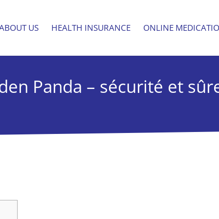
ABOUT US
HEALTH INSURANCE
ONLINE MEDICATI
den Panda – sécurité et sûr