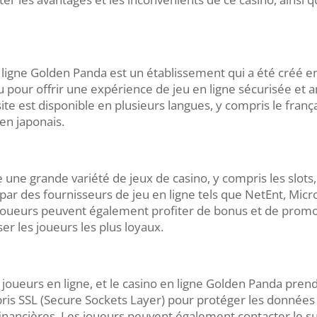
ligne Golden Panda est un établissement qui a été créé en
nçu pour offrir une expérience de jeu en ligne sécurisée et
ite est disponible en plusieurs langues, y compris le frança
yen japonais.
ne grande variété de jeux de casino, y compris les slots, l
 par des fournisseurs de jeu en ligne tels que NetEnt, Micr
 joueurs peuvent également profiter de bonus et de promot
 les joueurs les plus loyaux.
 joueurs en ligne, et le casino en ligne Golden Panda prend 
pris SSL (Secure Sockets Layer) pour protéger les données
financières. Les joueurs peuvent également contacter le su