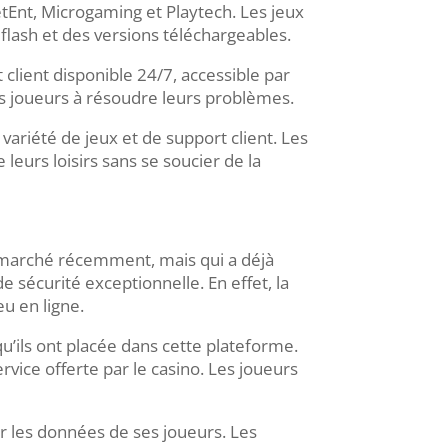
tEnt, Microgaming et Playtech. Les jeux
flash et des versions téléchargeables.
client disponible 24/7, accessible par
les joueurs à résoudre leurs problèmes.
variété de jeux et de support client. Les
eurs loisirs sans se soucier de la
le marché récemment, mais qui a déjà
e sécurité exceptionnelle. En effet, la
eu en ligne.
u’ils ont placée dans cette plateforme.
ervice offerte par le casino. Les joueurs
r les données de ses joueurs. Les