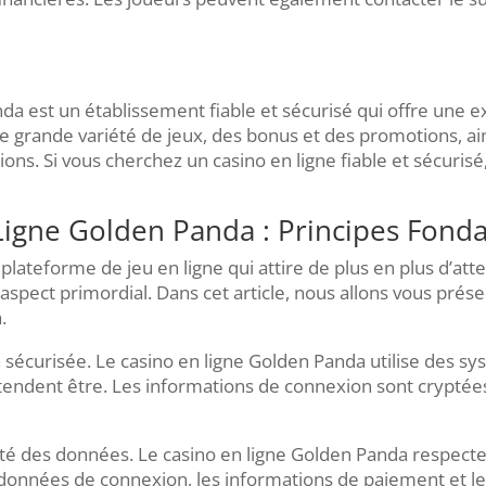
da est un établissement fiable et sécurisé qui offre une 
ne grande variété de jeux, des bonus et des promotions, a
ons. Si vous cherchez un casino en ligne fiable et sécurisé
 Ligne Golden Panda : Principes Fon
plateforme de jeu en ligne qui attire de plus en plus d’at
n aspect primordial. Dans cet article, nous allons vous pré
.
on sécurisée. Le casino en ligne Golden Panda utilise des s
rétendent être. Les informations de connexion sont crypté
ité des données. Le casino en ligne Golden Panda respecte 
 données de connexion, les informations de paiement et l