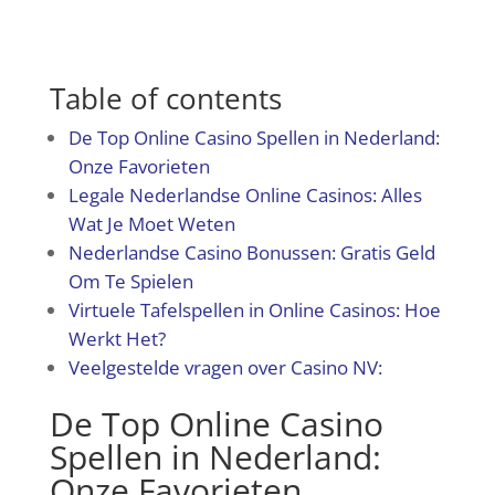
Table of contents
De Top Online Casino Spellen in Nederland:
Onze Favorieten
Legale Nederlandse Online Casinos: Alles
Wat Je Moet Weten
Nederlandse Casino Bonussen: Gratis Geld
Om Te Spielen
Virtuele Tafelspellen in Online Casinos: Hoe
Werkt Het?
Veelgestelde vragen over Casino NV:
De Top Online Casino
Spellen in Nederland:
Onze Favorieten