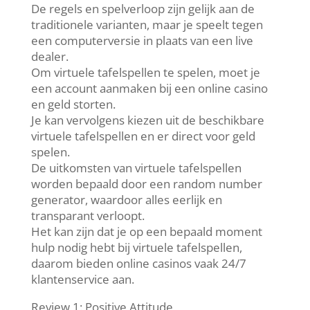
De regels en spelverloop zijn gelijk aan de
traditionele varianten, maar je speelt tegen
een computerversie in plaats van een live
dealer.
Om virtuele tafelspellen te spelen, moet je
een account aanmaken bij een online casino
en geld storten.
Je kan vervolgens kiezen uit de beschikbare
virtuele tafelspellen en er direct voor geld
spelen.
De uitkomsten van virtuele tafelspellen
worden bepaald door een random number
generator, waardoor alles eerlijk en
transparant verloopt.
Het kan zijn dat je op een bepaald moment
hulp nodig hebt bij virtuele tafelspellen,
daarom bieden online casinos vaak 24/7
klantenservice aan.
Review 1: Positive Attitude