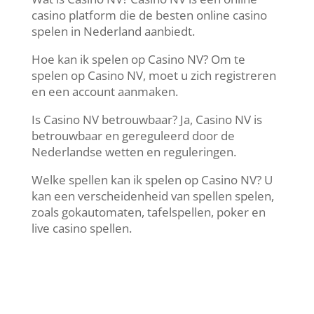
casino platform die de besten online casino
spelen in Nederland aanbiedt.
Hoe kan ik spelen op Casino NV? Om te
spelen op Casino NV, moet u zich registreren
en een account aanmaken.
Is Casino NV betrouwbaar? Ja, Casino NV is
betrouwbaar en gereguleerd door de
Nederlandse wetten en reguleringen.
Welke spellen kan ik spelen op Casino NV? U
kan een verscheidenheid van spellen spelen,
zoals gokautomaten, tafelspellen, poker en
live casino spellen.