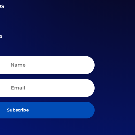
RS
s
Subscribe