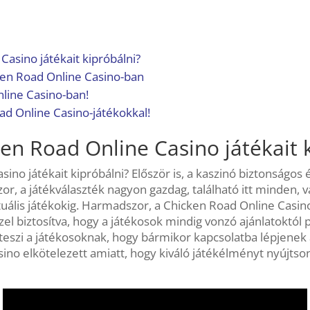
asino játékait kipróbálni?
ken Road Online Casino-ban
line Casino-ban!
d Online Casino-játékokkal!
en Road Online Casino játékait 
no játékait kipróbálni? Először is, a kaszinó biztonságos 
, a játékválaszték nagyon gazdag, található itt minden, va
rtuális játékokig. Harmadszor, a Chicken Road Online Casi
 biztosítva, hogy a játékosok mindig vonzó ajánlatoktól pr
 teszi a játékosoknak, hogy bármikor kapcsolatba lépjenek
sino elkötelezett amiatt, hogy kiváló játékélményt nyújt