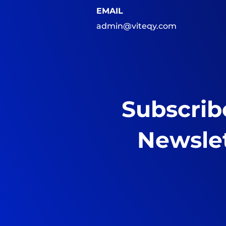
EMAIL
admin@viteqy.com
Subscrib
Newsle