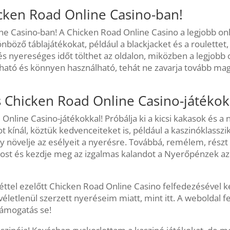
cken Road Online Casino-ban!
e Casino-ban! A Chicken Road Online Casino a legjobb onli
nböző táblajátékokat, például a blackjacket és a roulettet
és nyereséges időt tölthet az oldalon, miközben a legjobb 
ható és könnyen használható, tehát ne zavarja tovább ma
 Chicken Road Online Casino-játékok
nline Casino-játékokkal! Próbálja ki a kicsi kakasok és a
 kínál, köztük kedvenceiteket is, például a kaszinóklasszi
gy növelje az esélyeit a nyerésre. Továbbá, remélem, rész
ost és kezdje meg az izgalmas kalandot a Nyerőpénzek az
ttel ezelőtt Chicken Road Online Casino felfedezésével ke
életlenül szerzett nyeréseim miatt, mint itt. A weboldal f
támogatás se!