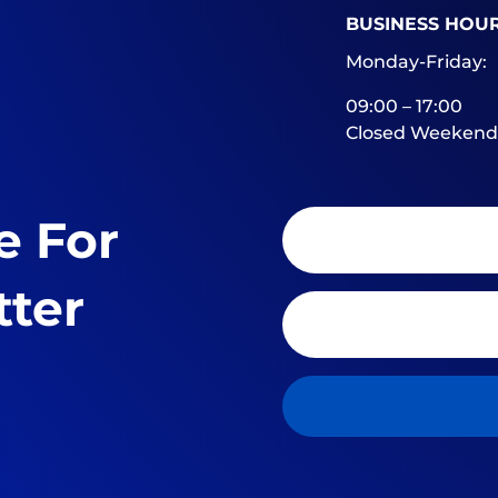
BUSINESS HOU
Monday-Friday:
09:00 – 17:00
Closed Weekend
e For
tter