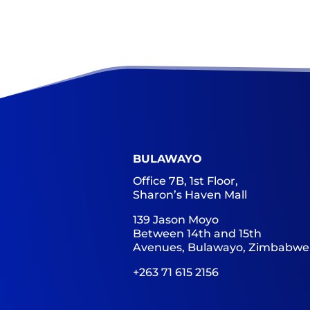
BULAWAYO
Office 7B, 1st Floor,
Sharon’s Haven Mall
139 Jason Moyo
Between 14th and 15th
Avenues, Bulawayo, Zimbabwe
+263 71 615 2156