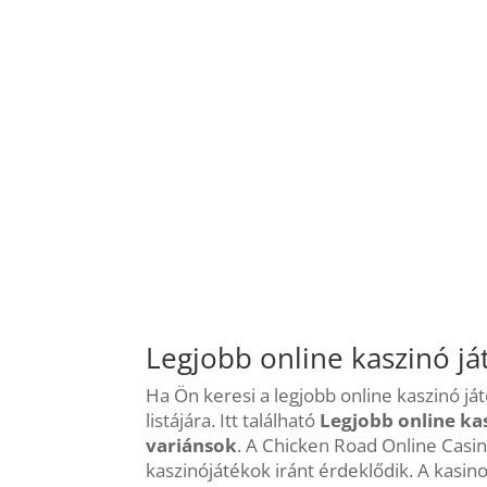
Legjobb online kaszinó j
Ha Ön keresi a legjobb online kaszinó j
listájára. Itt található
Legjobb online ka
variánsok
. A Chicken Road Online Casin
kaszinójátékok iránt érdeklődik. A kasin