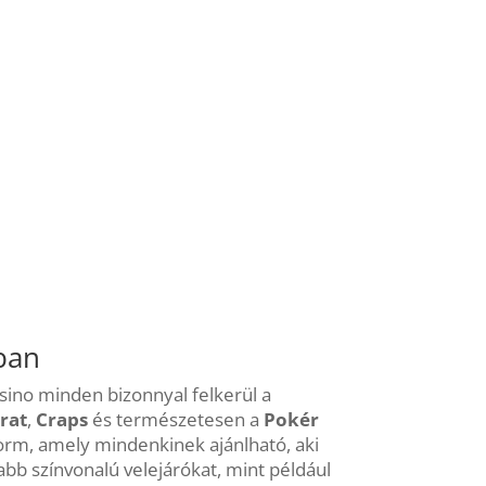
ban
sino minden bizonnyal felkerül a
rat
,
Craps
és természetesen a
Pokér
form, amely mindenkinek ajánlható, aki
abb színvonalú velejárókat, mint például