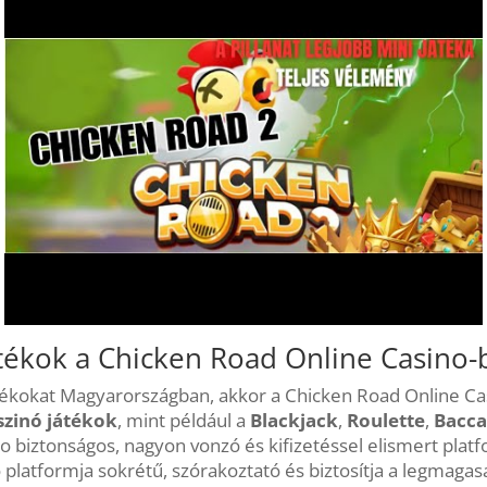
átékok a Chicken Road Online Casino-
átékokat Magyarországban, akkor a Chicken Road Online Ca
szinó játékok
, mint például a
Blackjack
,
Roulette
,
Bacca
o biztonságos, nagyon vonzó és kifizetéssel elismert plat
o platformja sokrétű, szórakoztató és biztosítja a legmagas