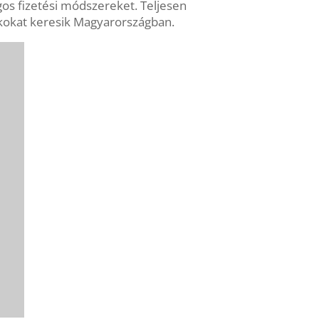
gos fizetési módszereket. Teljesen
tékokat keresik Magyarországban.