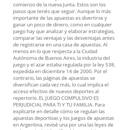
comienzo de la nueva Junta. Estos son los
pasos que tenés que seguir. Aunque lo más
importante de las apuestas es divertirse y
ganar un poco de dinero, como en cualquier
juego hay que analizar y elaborar estrategias,
comparar las ventajas y las desventajas antes
de registrarse en una casa de apuestas. Al
menos en lo que respecta a la Ciudad
Autónoma de Buenos Aires, la industria del
juego y el azar estaba regulada por la ley 538,
expedida en diciembre 14 de 2000. Por el
contrario, las páginas de apuestas se
diversifican cada vez más, lo cual implica el
acceso efectivo de nuevos deportes al
repertorio. EL JUEGO COMPULSIVO ES
PERJUDICIAL PARA TI Y TU FAMILIA. Para
explicarte en detalle cómo se regulan las
apuestas deportivas y los juegos de apuestas
en Argentina, revisé una por una las leyes de