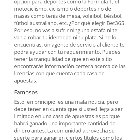
opción para deportes como la Fórmula 1, el
motociclismo, ciclismo o deportes no de
masas como tenis de mesa, voleibol, béisbol,
fútbol australiano, etc. ¿Por qué elegir Bet365.
Por eso, no vas a sufrir ninguna estafa ni te
van a robar tu identidad ni tu plata. Si no lo
encuentras, un agente de servicio al cliente te
podrá ayudar con tu requerimiento. Puedes
tener la tranquilidad de que en este sitio
encontrarás información certera acerca de las
licencias con que cuenta cada casa de
apuestas.
Famosos
Esto, en principio, es una mala noticia, pero
debe tener en cuenta que si usted llega a ser
limitado en una casa de apuestas es porque
habrá ganado una importante cantidad de
dinero antes. La comunidad aprovecha su
suerte para ganar en ciertos títulos como los