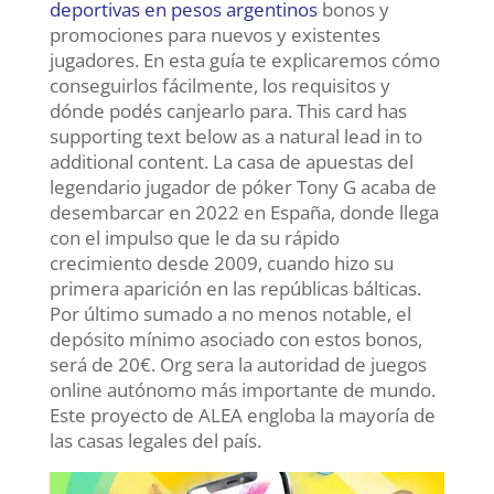
deportivas en pesos argentinos
bonos y
promociones para nuevos y existentes
jugadores. En esta guía te explicaremos cómo
conseguirlos fácilmente, los requisitos y
dónde podés canjearlo para. This card has
supporting text below as a natural lead in to
additional content. La casa de apuestas del
legendario jugador de póker Tony G acaba de
desembarcar en 2022 en España, donde llega
con el impulso que le da su rápido
crecimiento desde 2009, cuando hizo su
primera aparición en las repúblicas bálticas.
Por último sumado a no menos notable, el
depósito mínimo asociado con estos bonos,
será de 20€. Org sera la autoridad de juegos
online autónomo más importante de mundo.
Este proyecto de ALEA engloba la mayoría de
las casas legales del país.