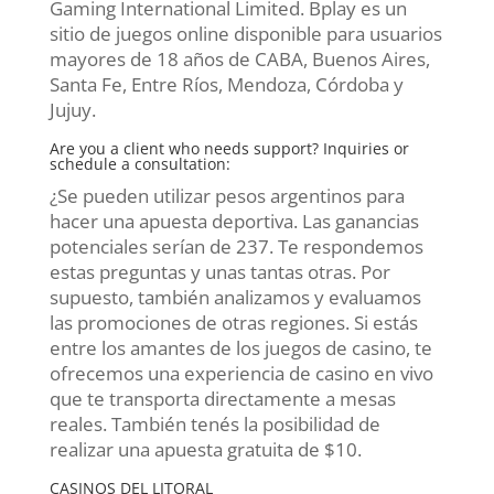
Gaming International Limited. Bplay es un
sitio de juegos online disponible para usuarios
mayores de 18 años de CABA, Buenos Aires,
Santa Fe, Entre Ríos, Mendoza, Córdoba y
Jujuy.
Are you a client who needs support? Inquiries or
schedule a consultation:
¿Se pueden utilizar pesos argentinos para
hacer una apuesta deportiva. Las ganancias
potenciales serían de 237. Te respondemos
estas preguntas y unas tantas otras. Por
supuesto, también analizamos y evaluamos
las promociones de otras regiones. Si estás
entre los amantes de los juegos de casino, te
ofrecemos una experiencia de casino en vivo
que te transporta directamente a mesas
reales. También tenés la posibilidad de
realizar una apuesta gratuita de $10.
CASINOS DEL LITORAL