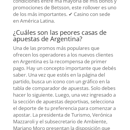
condiciones entre ma mayoría de mis bonos y
promociones de Betsson, este rollover es uno
de los más importantes. ✔ Casino con sede
en América Latina.
¿Cuáles son las peores casas de
apuestas de Argentina?
Una de las promos más populares que
ofrecen los operadores a los nuevos clientes
en Argentina es la recompensa de primer
pago. Hay un concepto importante que debés
saber. Una vez que estés en la página del
partido, busca un icono con un gráfico en la
tabla de comparador de apuestas. Solo debes
hacer lo siguiente. Luego, una vez ingresado a
la sección de apuestas deportivas, selecciona
el deporte de tu preferencia para comenzar a
apostar. La presidenta de Turismo, Verónica
Mazzaroli y el subsecretario de Ambiente,
Mariano Moro presentan la disposición que