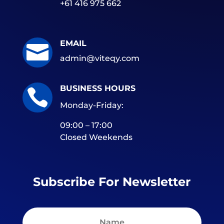
+61 416 975 662
EMAIL

admin@viteqy.com
BUSINESS HOURS

Monday-Friday:
09:00 – 17:00
Closed Weekends
Subscribe For Newsletter