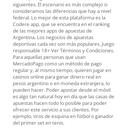
siguientes. El escenario es más complejo si
consideramos las diferencias que hay a nivel
federal. Lo mejor de esta plataforma es la
Codere app, que se encuentra en el ranking
de las mejores apps de apuestas de
Argentina. Los negocios de apuestas
deportivas cada vez son más populares. Juego
responsable 18+ Ver Términos y Condiciones.
Para aquellas personas que usan
MercadoPago como un método de pago
regular y, al mismo tiempo, quieren jugar en
casinos online para ganar dinero real en
pesos argentino o en moneda extranjera, lo
pueden hacer. Poder apostar desde el móvil
es algo tan natural hoy en día que las casas de
apuestas hacen todo lo posible para poder
ofrecer este servicio a sus clientes. Por
ejemplo, tiros de esquina en fútbol o ganador
del primer set en tenis.