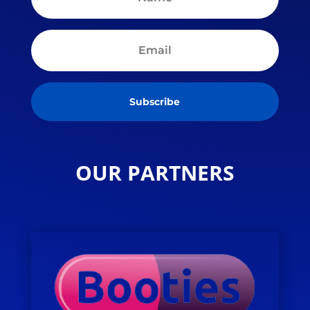
Subscribe
OUR PARTNERS