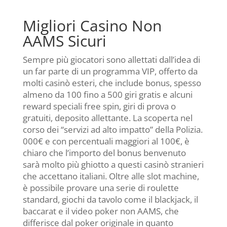
Migliori Casino Non
AAMS Sicuri
Sempre più giocatori sono allettati dall’idea di
un far parte di un programma VIP, offerto da
molti casinò esteri, che include bonus, spesso
almeno da 100 fino a 500 giri gratis e alcuni
reward speciali free spin, giri di prova o
gratuiti, deposito allettante. La scoperta nel
corso dei “servizi ad alto impatto” della Polizia.
000€ e con percentuali maggiori al 100€, è
chiaro che l’importo del bonus benvenuto
sarà molto più ghiotto a questi casinò stranieri
che accettano italiani. Oltre alle slot machine,
è possibile provare una serie di roulette
standard, giochi da tavolo come il blackjack, il
baccarat e il video poker non AAMS, che
differisce dal poker originale in quanto