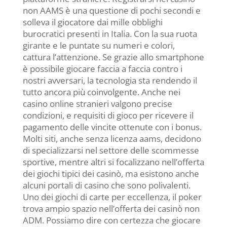
non AAMS è una questione di pochi secondi e
solleva il giocatore dai mille obblighi
burocratici presenti in Italia. Con la sua ruota
girante e le puntate su numeri e colori,
cattura l’attenzione. Se grazie allo smartphone
è possibile giocare faccia a faccia contro i
nostri avversari, la tecnologia sta rendendo il
tutto ancora più coinvolgente. Anche nei
casino online stranieri valgono precise
condizioni, e requisiti di gioco per ricevere il
pagamento delle vincite ottenute con i bonus.
Molti siti, anche senza licenza aams, decidono
di specializzarsi nel settore delle scommesse
sportive, mentre altri si focalizzano nell’offerta
dei giochi tipici dei casinò, ma esistono anche
alcuni portali di casino che sono polivalenti.
Uno dei giochi di carte per eccellenza, il poker
trova ampio spazio nell’offerta dei casinò non
ADM. Possiamo dire con certezza che giocare