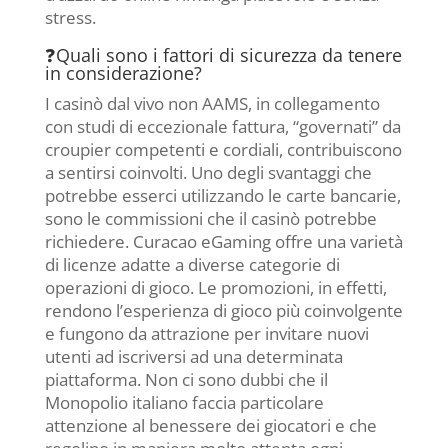
stress.
❓Quali sono i fattori di sicurezza da tenere
in considerazione?
I casinò dal vivo non AAMS, in collegamento
con studi di eccezionale fattura, “governati” da
croupier competenti e cordiali, contribuiscono
a sentirsi coinvolti. Uno degli svantaggi che
potrebbe esserci utilizzando le carte bancarie,
sono le commissioni che il casinò potrebbe
richiedere. Curacao eGaming offre una varietà
di licenze adatte a diverse categorie di
operazioni di gioco. Le promozioni, in effetti,
rendono l’esperienza di gioco più coinvolgente
e fungono da attrazione per invitare nuovi
utenti ad iscriversi ad una determinata
piattaforma. Non ci sono dubbi che il
Monopolio italiano faccia particolare
attenzione al benessere dei giocatori e che