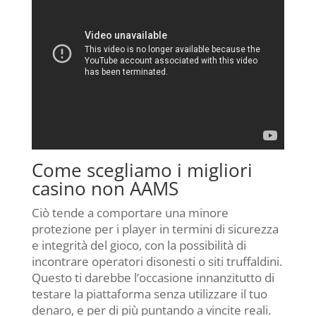
Come scegliamo i migliori
casino non AAMS
Ciò tende a comportare una minore
protezione per i player in termini di sicurezza
e integrità del gioco, con la possibilità di
incontrare operatori disonesti o siti truffaldini.
Questo ti darebbe l’occasione innanzitutto di
testare la piattaforma senza utilizzare il tuo
denaro, e per di più puntando a vincite reali.