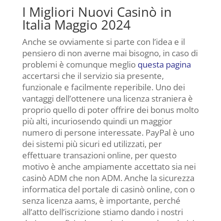
I Migliori Nuovi Casinò in
Italia Maggio 2024
Anche se ovviamente si parte con l’idea e il
pensiero di non averne mai bisogno, in caso di
problemi è comunque meglio
questa pagina
accertarsi che il servizio sia presente,
funzionale e facilmente reperibile. Uno dei
vantaggi dell’ottenere una licenza straniera è
proprio quello di poter offrire dei bonus molto
più alti, incuriosendo quindi un maggior
numero di persone interessate. PayPal è uno
dei sistemi più sicuri ed utilizzati, per
effettuare transazioni online, per questo
motivo è anche ampiamente accettato sia nei
casinò ADM che non ADM. Anche la sicurezza
informatica del portale di casinò online, con o
senza licenza aams, è importante, perché
all’atto dell’iscrizione stiamo dando i nostri