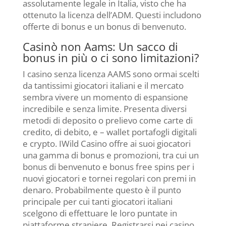
assolutamente legale in Italia, visto che ha
ottenuto la licenza dell’ADM. Questi includono
offerte di bonus e un bonus di benvenuto.
Casinò non Aams: Un sacco di
bonus in più o ci sono limitazioni?
I casino senza licenza AAMS sono ormai scelti
da tantissimi giocatori italiani e il mercato
sembra vivere un momento di espansione
incredibile e senza limite. Presenta diversi
metodi di deposito o prelievo come carte di
credito, di debito, e – wallet portafogli digitali
e crypto. IWild Casino offre ai suoi giocatori
una gamma di bonus e promozioni, tra cui un
bonus di benvenuto e bonus free spins per i
nuovi giocatori e tornei regolari con premi in
denaro. Probabilmente questo è il punto
principale per cui tanti giocatori italiani
scelgono di effettuare le loro puntate in
piattaforme straniere. Registrarsi nei casino