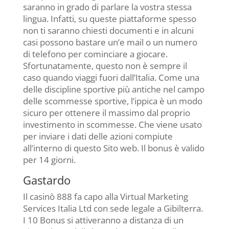
saranno in grado di parlare la vostra stessa
lingua. Infatti, su queste piattaforme spesso
non ti saranno chiesti documenti e in alcuni
casi possono bastare un’e mail o un numero
di telefono per cominciare a giocare.
Sfortunatamente, questo non è sempre il
caso quando viaggi fuori dall’Italia. Come una
delle discipline sportive più antiche nel campo
delle scommesse sportive, l’ippica è un modo
sicuro per ottenere il massimo dal proprio
investimento in scommesse. Che viene usato
per inviare i dati delle azioni compiute
all’interno di questo Sito web. Il bonus è valido
per 14 giorni.
Gastardo
Il casinò 888 fa capo alla Virtual Marketing
Services Italia Ltd con sede legale a Gibilterra.
I 10 Bonus si attiveranno a distanza di un