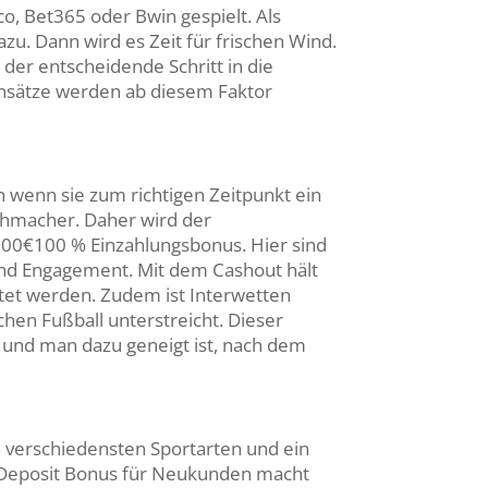
o, Bet365 oder Bwin gespielt. Als
u. Dann wird es Zeit für frischen Wind.
der entscheidende Schritt in die
insätze werden ab diesem Faktor
 wenn sie zum richtigen Zeitpunkt ein
uchmacher. Daher wird der
200€100 % Einzahlungsbonus. Hier sind
und Engagement. Mit dem Cashout hält
rtet werden. Zudem ist Interwetten
en Fußball unterstreicht. Dieser
n und man dazu geneigt ist, nach dem
n verschiedensten Sportarten und ein
o Deposit Bonus für Neukunden macht