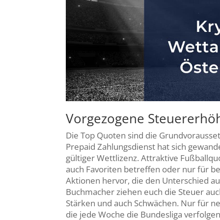
Vorgezogene Steuererhö
Die Top Quoten sind die Grundvoraussetz
Prepaid Zahlungsdienst hat sich gewande
gültiger Wettlizenz. Attraktive Fußballq
auch Favoriten betreffen oder nur für b
Aktionen hervor, die den Unterschied a
Buchmacher ziehen euch die Steuer auch 
Stärken und auch Schwächen. Nur für neu
die jede Woche die Bundesliga verfolgen 