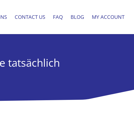
ONS
CONTACT US
FAQ
BLOG
MY ACCOUNT
e tatsächlich