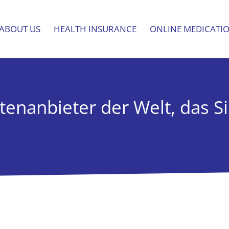
ABOUT US
HEALTH INSURANCE
ONLINE MEDICATI
enanbieter der Welt, das Si