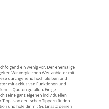
achfolgend ein wenig vor. Der ehemalige
 gelten Wir vergleichen Wettanbieter mit
b diese durchgehend hoch bleiben und
ieter mit exklusiven Funktionen und
ennis Quoten gefallen. Einige
ch seine ganz eigenen individuellen
er Tipps von deutschen Tippern finden,
ion und hole dir mit 5€ Einsatz deinen