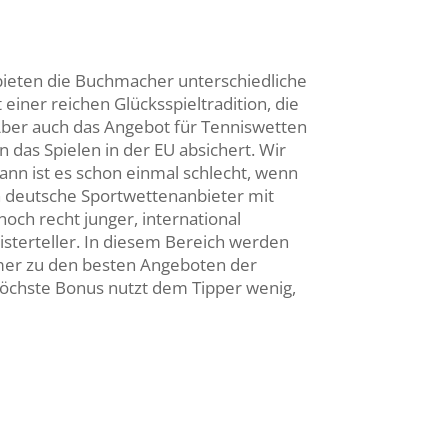
 bieten die Buchmacher unterschiedliche
t einer reichen Glücksspieltradition, die
 Aber auch das Angebot für Tenniswetten
n das Spielen in der EU absichert. Wir
ann ist es schon einmal schlecht, wenn
 deutsche Sportwettenanbieter mit
noch recht junger, international
isterteller. In diesem Bereich werden
mmer zu den besten Angeboten der
öchste Bonus nutzt dem Tipper wenig,