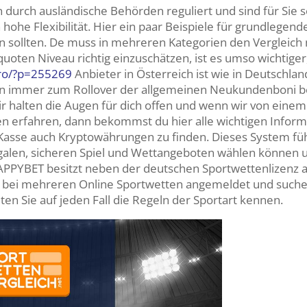
durch ausländische Behörden reguliert und sind für Sie s
hohe Flexibilität. Hier ein paar Beispiele für grundlegend
n sollten. De muss in mehreren Kategorien den Vergleich
oten Niveau richtig einzuschätzen, ist es umso wichtiger,
n.ro/?p=255269
Anbieter in Österreich ist wie in Deutschlan
n immer zum Rollover der allgemeinen Neukundenboni beit
ir halten die Augen für dich offen und wenn wir von eine
erfahren, dann bekommst du hier alle wichtigen Informa
Kasse auch Kryptowährungen zu finden. Dieses System führ
legalen, sicheren Spiel und Wettangeboten wählen können u
APPYBET besitzt neben der deutschen Sportwettenlizenz a
 bei mehreren Online Sportwetten angemeldet und suchen
ten Sie auf jeden Fall die Regeln der Sportart kennen.