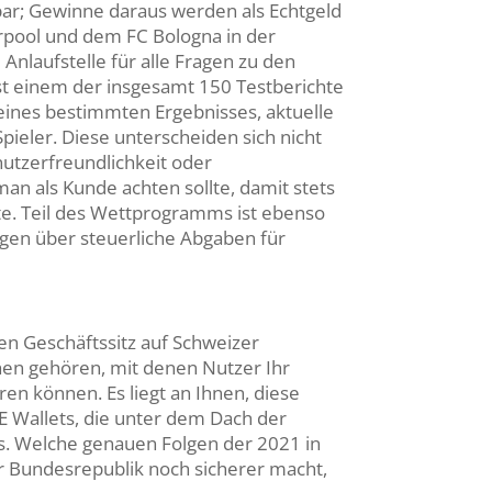
hlbar; Gewinne daraus werden als Echtgeld
erpool und dem FC Bologna in der
nlaufstelle für alle Fragen zu den
st einem der insgesamt 150 Testberichte
eines bestimmten Ergebnisses, aktuelle
ieler. Diese unterscheiden sich nicht
utzerfreundlichkeit oder
an als Kunde achten sollte, damit stets
e. Teil des Wettprogramms ist ebenso
ngen über steuerliche Abgaben für
hen Geschäftssitz auf Schweizer
chen gehören, mit denen Nutzer Ihr
en können. Es liegt an Ihnen, diese
 E Wallets, die unter dem Dach der
is. Welche genauen Folgen der 2021 in
er Bundesrepublik noch sicherer macht,