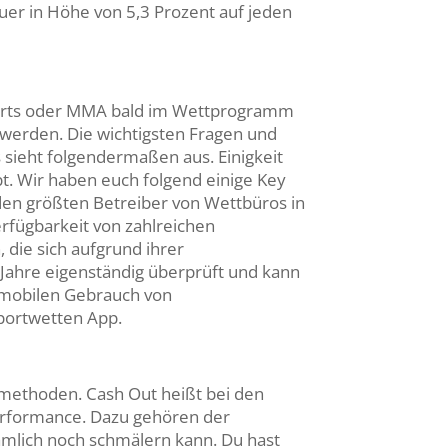
uer in Höhe von 5,3 Prozent auf jeden
eSports oder MMA bald im Wettprogramm
t werden. Die wichtigsten Fragen und
sieht folgendermaßen aus. Einigkeit
bt. Wir haben euch folgend einige Key
iden größten Betreiber von Wettbüros in
Verfügbarkeit von zahlreichen
 die sich aufgrund ihrer
 Jahre eigenständig überprüft und kann
n mobilen Gebrauch von
Sportwetten App.
methoden. Cash Out heißt bei den
Performance. Dazu gehören der
ämlich noch schmälern kann. Du hast