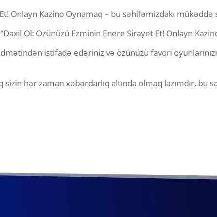
 Et! Onlayn Kazino Oynamaq – bu səhifəmizdakı mükəddə sua
Daxil Ol: Ozünüzü Ezminin Enere Sirayet Et! Onlayn Kazino O
o xidmətindən istifadə edəriniz və özünüzü favori oyunlarını
izin hər zaman xəbərdarlıq altında olmaq lazımdır, bu səh