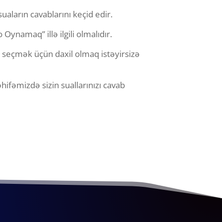
ların cavablarını keçid edir.
ynamaq” illə ilgili olmalıdır.
zı seçmək üçün daxil olmaq istəyirsizə
ifəmizdə sizin suallarınızı cavab