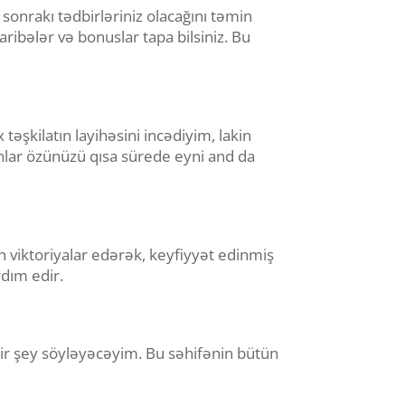
onrakı tədbirləriniz olacağını təmin
ribələr və bonuslar tapa bilsiniz. Bu
şkilatın layihəsini incədiyim, lakin
nlar özünüzü qısa sürede eyni and da
n viktoriyalar edərək, keyfiyyət edinmiş
rdım edir.
r şey söyləyəcəyim. Bu səhifənin bütün