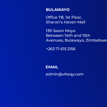
BULAWAYO
Office 7B, 1st Floor,
Sharon’s Haven Mall
139 Jason Moyo
Between 14th and 15th
Avenues, Bulawayo, Zimbabwe
+263 71 615 2156
EMAIL
admin@viteqy.com