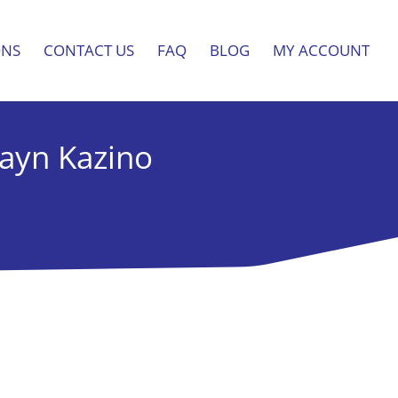
ONS
CONTACT US
FAQ
BLOG
MY ACCOUNT
layn Kazino