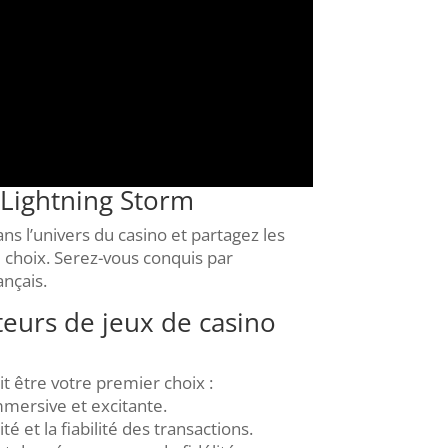
 Lightning Storm
ns l’univers du casino et partagez les
re choix. Serez-vous conquis par
ançais.
teurs de jeux de casino
t être votre premier choix :
mmersive et excitante.
é et la fiabilité des transactions.