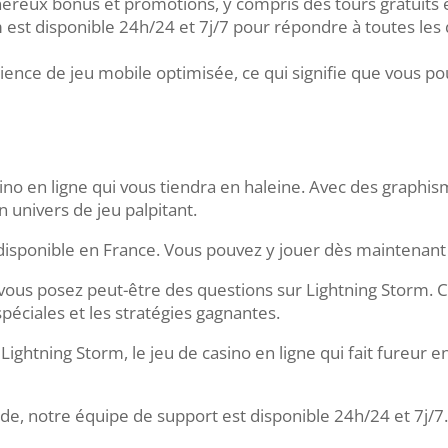
néreux bonus et promotions, y compris des tours gratuits 
rm est disponible 24h/24 et 7j/7 pour répondre à toutes le
rience de jeu mobile optimisée, ce qui signifie que vous po
ino en ligne qui vous tiendra en haleine. Avec des graphis
 univers de jeu palpitant.
 disponible en France. Vous pouvez y jouer dès maintenant
ous posez peut-être des questions sur Lightning Storm. C
 spéciales et les stratégies gagnantes.
ightning Storm, le jeu de casino en ligne qui fait fureur 
ide, notre équipe de support est disponible 24h/24 et 7j/7.