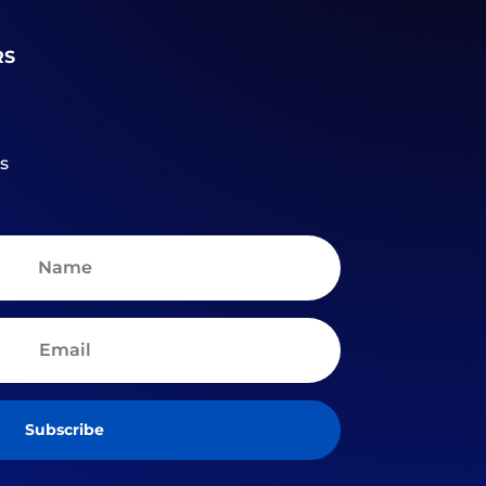
RS
s
Subscribe