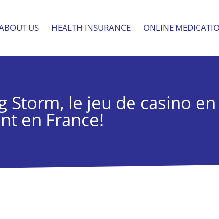
ABOUT US
HEALTH INSURANCE
ONLINE MEDICATI
 Storm, le jeu de casino en 
nt en France!