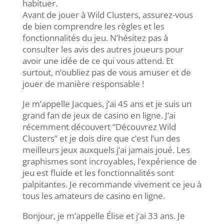
habituer.
Avant de jouer à Wild Clusters, assurez-vous
de bien comprendre les règles et les
fonctionnalités du jeu. N’hésitez pas à
consulter les avis des autres joueurs pour
avoir une idée de ce qui vous attend. Et
surtout, n’oubliez pas de vous amuser et de
jouer de manière responsable !
Je m’appelle Jacques, j’ai 45 ans et je suis un
grand fan de jeux de casino en ligne. J’ai
récemment découvert “Découvrez Wild
Clusters” et je dois dire que c’est l’un des
meilleurs jeux auxquels j’ai jamais joué. Les
graphismes sont incroyables, l’expérience de
jeu est fluide et les fonctionnalités sont
palpitantes. Je recommande vivement ce jeu à
tous les amateurs de casino en ligne.
Bonjour, je m’appelle Élise et j’ai 33 ans. Je