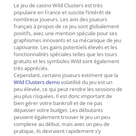
Le jeu de casino Wild Clusters est très
populaire en France et suscite l’intérêt de
nombreux joueurs. Les avis des joueurs
français à propos de ce jeu sont globalement
positifs, avec une mention spéciale pour ses
graphismes innovants et sa mécanique de jeu
captivante. Les gains potentiels élevés et les
fonctionnalités spéciales telles que les tours
gratuits et les symboles Wild sont également
très appréciés.
Cependant, certains joueurs estiment que la
Wild Clusters demo
volatilité du jeu est un
peu élevée, ce qui peut rendre les sessions de
jeu plus risquées. Il est donc important de
bien gérer votre bankroll et de ne pas
dépasser votre budget. Les débutants
peuvent également trouver le jeu un peu
complexe au début, mais avec un peu de
pratique, ils devraient rapidement s’y