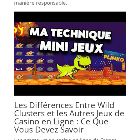
manière responsable.
Les Différences Entre Wild
Clusters et les Autres Jeux de
Casino en Ligne : Ce Que
Vous Devez Savoir