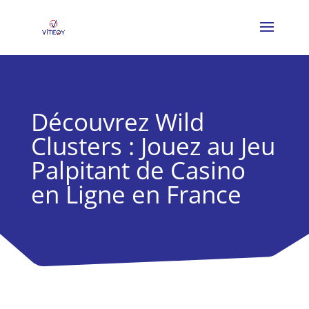
Découvrez Wild
Clusters : Jouez au Jeu
Palpitant de Casino
en Ligne en France