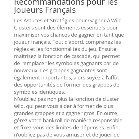
Recommandations pour les
Joueurs Français
Les Astuces et Stratégies pour Gagner à Wild
Clusters sont des éléments essentiels pour
maximiser vos chances de gagner en tant que
joueur français. Tout d’abord, comprenez les
règles et les fonctionnalités du jeu. Ensuite,
maîtrisez la fonction de cascade, qui permet
de remplacer les symboles gagnants par de
nouveaux. Les grappes gagnantes sont
également importantes, alors soyez à l’affût
des opportunités de former des grappes de
symboles identiques.
N’oubliez pas non plus la fonction de cluster
wild, qui peut vous aider à former de plus
grandes grappes et à gagner gros. En outre,
gérez votre bankroll de manière responsable
et fixez-vous des limites de dépenses. Enfin,
n’oubliez pas de vous amuser et de jouer de