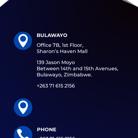
BULAWAYO

Office 7B, 1st Floor,
Sharon’s Haven Mall
139 Jason Moyo
Between 14th and 15th Avenues,
Bulawayo, Zimbabwe.
+263 71 615 2156

PHONE
