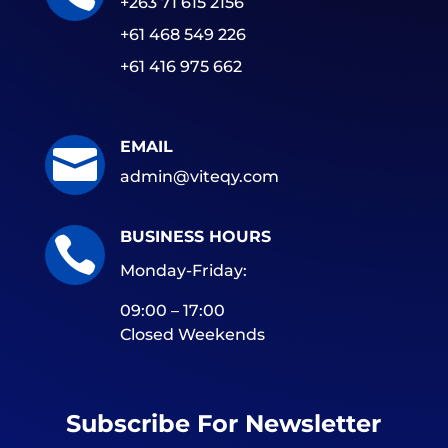
+263 71 615 2156
+61 468 549 226
+61 416 975 662
EMAIL

admin@viteqy.com
BUSINESS HOURS

Monday-Friday:
09:00 – 17:00
Closed Weekends
Subscribe For Newsletter