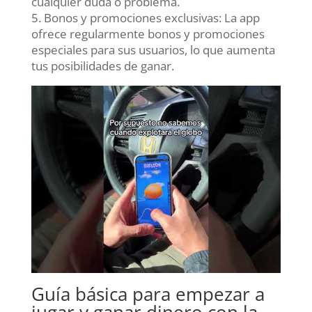
cualquier duda o problema.
5. Bonos y promociones exclusivas: La app
ofrece regularmente bonos y promociones
especiales para sus usuarios, lo que aumenta
tus posibilidades de ganar.
Guía básica para empezar a
jugar y ganar dinero con la