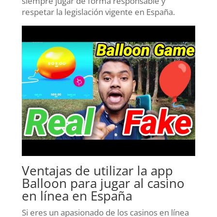
siempre jugar de forma responsable y
respetar la legislación vigente en España.
Ventajas de utilizar la app
Balloon para jugar al casino
en línea en España
Si eres un apasionado de los casinos en línea