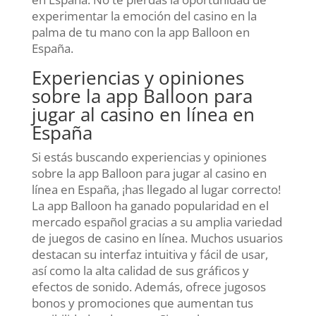
experimentar la emoción del casino en la
palma de tu mano con la app Balloon en
España.
Experiencias y opiniones
sobre la app Balloon para
jugar al casino en línea en
España
Si estás buscando experiencias y opiniones
sobre la app Balloon para jugar al casino en
línea en España, ¡has llegado al lugar correcto!
La app Balloon ha ganado popularidad en el
mercado español gracias a su amplia variedad
de juegos de casino en línea. Muchos usuarios
destacan su interfaz intuitiva y fácil de usar,
así como la alta calidad de sus gráficos y
efectos de sonido. Además, ofrece jugosos
bonos y promociones que aumentan tus