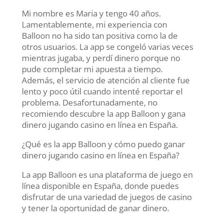
Mi nombre es Maria y tengo 40 años.
Lamentablemente, mi experiencia con
Balloon no ha sido tan positiva como la de
otros usuarios. La app se congeló varias veces
mientras jugaba, y perdí dinero porque no
pude completar mi apuesta a tiempo.
Además, el servicio de atención al cliente fue
lento y poco útil cuando intenté reportar el
problema. Desafortunadamente, no
recomiendo descubre la app Balloon y gana
dinero jugando casino en línea en España.
¿Qué es la app Balloon y cómo puedo ganar
dinero jugando casino en línea en España?
La app Balloon es una plataforma de juego en
línea disponible en España, donde puedes
disfrutar de una variedad de juegos de casino
y tener la oportunidad de ganar dinero.