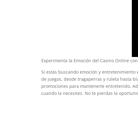
Experimenta la Emoción del Casino Online con
Si estás buscando emoción y entretenimiento 
de juegos, desde tragaperras y ruleta hasta bl
promociones para mantenerte entretenido. Adem
cuando la necesites. No te pierdas la oportuni