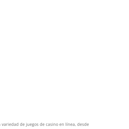
 variedad de juegos de casino en línea, desde