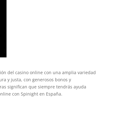
ión del casino online con una amplia variedad
gura y justa, con generosos bonos y
oras significan que siempre tendrás ayuda
online con Spinight en España.