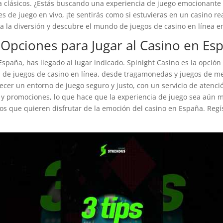
lásicos. ¿Estás buscando una experiencia de juego emocionante y
nes de juego en vivo, ¡te sentirás como si estuvieras en un casino r
a la diversión y descubre el mundo de juegos de casino en línea 
 Opciones para Jugar al Casino en Es
 España, has llegado al lugar indicado. Spinight Casino es la opc
 de juegos de casino en línea, desde tragamonedas y juegos de mes
cer un entorno de juego seguro y justo, con un servicio de atenció
 promociones, lo que hace que la experiencia de juego sea aún má
os que quieren disfrutar de la emoción del casino en España. Regí
!