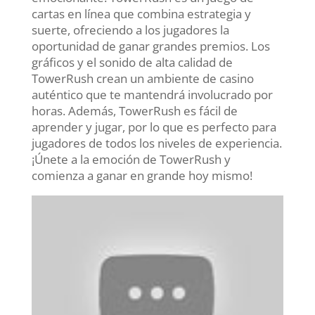
cartas en línea que combina estrategia y
suerte, ofreciendo a los jugadores la
oportunidad de ganar grandes premios. Los
gráficos y el sonido de alta calidad de
TowerRush crean un ambiente de casino
auténtico que te mantendrá involucrado por
horas. Además, TowerRush es fácil de
aprender y jugar, por lo que es perfecto para
jugadores de todos los niveles de experiencia.
¡Únete a la emoción de TowerRush y
comienza a ganar en grande hoy mismo!