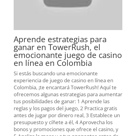
Aprende estrategias para
ganar en TowerRush, el
emocionante juego de casino
en línea en Colombia
Si estás buscando una emocionante
experiencia de juego de casino en línea en
Colombia, ¡te encantará TowerRush! Aquí te
ofrecemos algunas estrategias para aumentar
tus posibilidades de ganar: 1 Aprende las
reglas y los pagos del juego, 2 Practica gratis
antes de jugar por dinero real, 3 Establece un
presupuesto y cíñete a él, 4 Aprovecha los
bonos y promociones que ofrece el casino, y