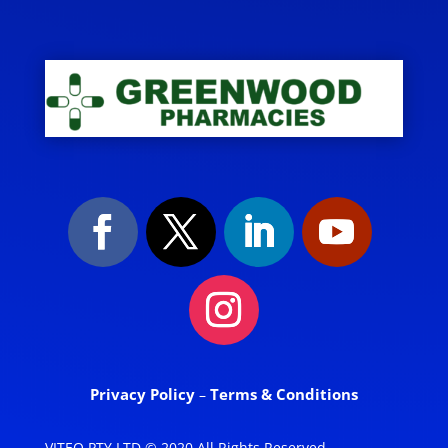
Privacy Policy
Terms & Conditions
–
VITEQ PTY LTD © 2020 All Rights Reserved –