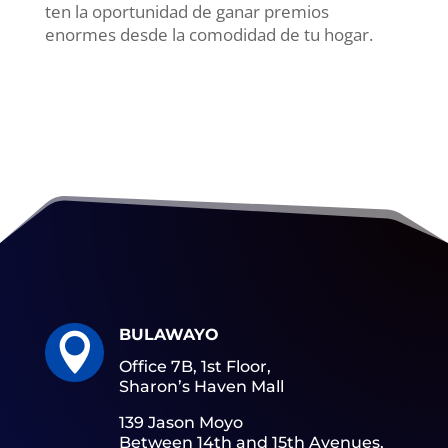
ten la oportunidad de ganar premios
enormes desde la comodidad de tu hogar.
BULAWAYO

Office 7B, 1st Floor,
Sharon’s Haven Mall
139 Jason Moyo
Between 14th and 15th Avenues,