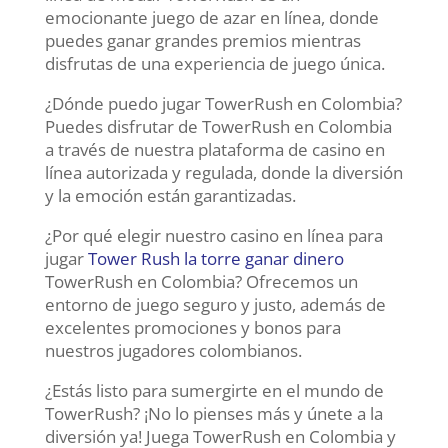
emocionante juego de azar en línea, donde
puedes ganar grandes premios mientras
disfrutas de una experiencia de juego única.
¿Dónde puedo jugar TowerRush en Colombia?
Puedes disfrutar de TowerRush en Colombia
a través de nuestra plataforma de casino en
línea autorizada y regulada, donde la diversión
y la emoción están garantizadas.
¿Por qué elegir nuestro casino en línea para
jugar
Tower Rush la torre ganar dinero
TowerRush en Colombia? Ofrecemos un
entorno de juego seguro y justo, además de
excelentes promociones y bonos para
nuestros jugadores colombianos.
¿Estás listo para sumergirte en el mundo de
TowerRush? ¡No lo pienses más y únete a la
diversión ya! Juega TowerRush en Colombia y