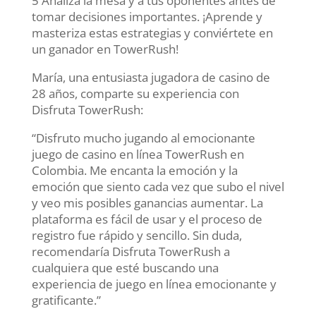
5 Analiza la mesa y a tus oponentes antes de
tomar decisiones importantes. ¡Aprende y
masteriza estas estrategias y conviértete en
un ganador en TowerRush!
María, una entusiasta jugadora de casino de
28 años, comparte su experiencia con
Disfruta TowerRush:
“Disfruto mucho jugando al emocionante
juego de casino en línea TowerRush en
Colombia. Me encanta la emoción y la
emoción que siento cada vez que subo el nivel
y veo mis posibles ganancias aumentar. La
plataforma es fácil de usar y el proceso de
registro fue rápido y sencillo. Sin duda,
recomendaría Disfruta TowerRush a
cualquiera que esté buscando una
experiencia de juego en línea emocionante y
gratificante.”