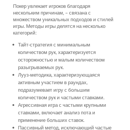
Покер увлекает игроков благодаря
нескольким причинам, – связана с
множеством уникальных подходов и стилей
игры. Методы игры делятся на несколько
категорий:
Тайт-стратегия с минимальным
количеством рук, характеризуется
осторожностью и малым количеством
разыгрываемых рук.
Лууз-методика, характеризующаяся
активным участием в раундах,
подразумевает игру с большим
количеством рук и частыми ставками.
Агрессивная игра с частыми крупными
ставками, включает анализ пота и
применение больших ставок.
Пассивный метод, исключающий частые