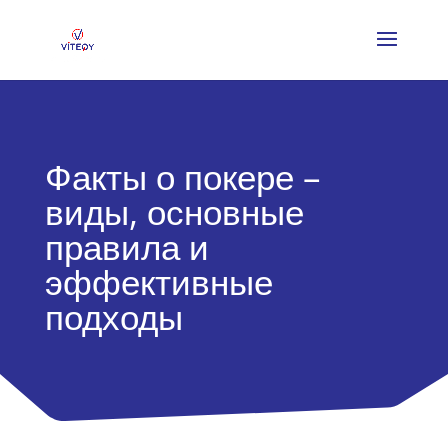
Факты о покере –
виды, основные
правила и
эффективные
подходы