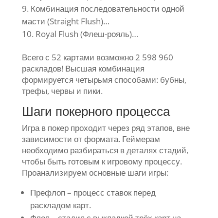
Комбинация последовательности одной
масти (Straight Flush)…
Royal Flush (Флеш-рояль)…
Всего с 52 картами возможно 2 598 960
раскладов! Высшая комбинация
формируется четырьмя способами: бубны,
трефы, червы и пики.
Шаги покерного процесса
Игра в покер проходит через ряд этапов, вне
зависимости от формата. Геймерам
необходимо разбираться в деталях стадий,
чтобы быть готовым к игровому процессу.
Проанализируем основные шаги игры:
Префлоп – процесс ставок перед
раскладом карт.
Флоп – стадия с выкладкой трёх карт на