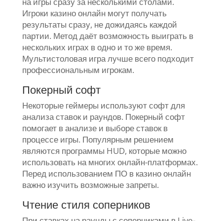
на игры сразу за несколькими столами.
Игроки казино онлайн могут получать
результаты сразу, не дожидаясь каждой
партии. Метод даёт возможность выиграть в
нескольких играх в одно и то же время.
Мультистоловая игра лучше всего подходит
профессиональным игрокам.
Покерный софт
Некоторые геймеры используют софт для
анализа ставок и раундов. Покерный софт
помогает в анализе и выборе ставок в
процессе игры. Популярным решением
являются программы HUD, которые можно
использовать на многих онлайн-платформах.
Перед использованием ПО в казино онлайн
важно изучить возможные запреты.
Чтение стиля соперников
При ставках на раунды с соперниками в Live-