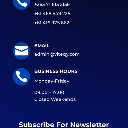

+263 71 615 2156
+61 468 549 226
+61 416 975 662
EMAIL

admin@viteqy.com
BUSINESS HOURS

Monday-Friday:
09:00 – 17:00
Closed Weekends
Subscribe For Newsletter