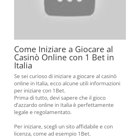
Come Iniziare a Giocare al
Casinò Online con 1 Bet in
Italia
Se sei curioso di iniziare a giocare al casinò
online in Italia, ecco alcune utili informazioni
per iniziare con 1Bet.
Prima di tutto, devi sapere che il gioco
d’azzardo online in Italia è perfettamente
legale e regolamentato.
Per iniziare, scegli un sito affidabile e con
licenza, come ad esempio 1Bet.