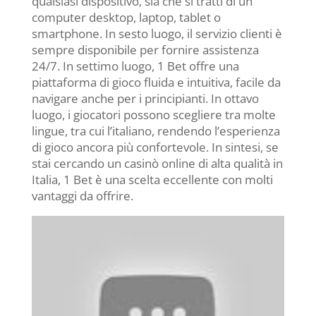
qualsiasi dispositivo, sia che si tratti di un
computer desktop, laptop, tablet o
smartphone. In sesto luogo, il servizio clienti è
sempre disponibile per fornire assistenza
24/7. In settimo luogo, 1 Bet offre una
piattaforma di gioco fluida e intuitiva, facile da
navigare anche per i principianti. In ottavo
luogo, i giocatori possono scegliere tra molte
lingue, tra cui l’italiano, rendendo l’esperienza
di gioco ancora più confortevole. In sintesi, se
stai cercando un casinò online di alta qualità in
Italia, 1 Bet è una scelta eccellente con molti
vantaggi da offrire.