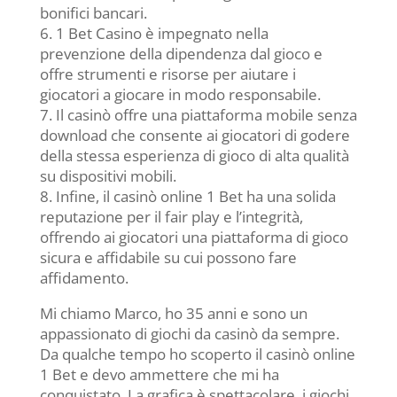
bonifici bancari.
6. 1 Bet Casino è impegnato nella
prevenzione della dipendenza dal gioco e
offre strumenti e risorse per aiutare i
giocatori a giocare in modo responsabile.
7. Il casinò offre una piattaforma mobile senza
download che consente ai giocatori di godere
della stessa esperienza di gioco di alta qualità
su dispositivi mobili.
8. Infine, il casinò online 1 Bet ha una solida
reputazione per il fair play e l’integrità,
offrendo ai giocatori una piattaforma di gioco
sicura e affidabile su cui possono fare
affidamento.
Mi chiamo Marco, ho 35 anni e sono un
appassionato di giochi da casinò da sempre.
Da qualche tempo ho scoperto il casinò online
1 Bet e devo ammettere che mi ha
conquistato. La grafica è spettacolare, i giochi