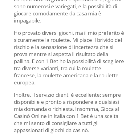
sono numerosi e variegati, e la possibilità di
giocare comodamente da casa mia è
impagabile.
Ho provato diversi giochi, ma il mio preferito è
sicuramente la roulette. Mi piace il brivido del
rischio e la sensazione di incertezza che si
prova mentre si aspetta il risultato della
pallina. E con 1 Bet ho la possibilità di scegliere
tra diverse varianti, tra cui la roulette
francese, la roulette americana e la roulette
europea.
Inoltre, il servizio clienti è eccellente: sempre
disponibile e pronto a rispondere a qualsiasi
mia domanda o richiesta. Insomma, Gioca al
Casinò Online in Italia con 1 Bet è una scelta
che mi sento di consigliare a tutti gli
appassionati di giochi da casinò.