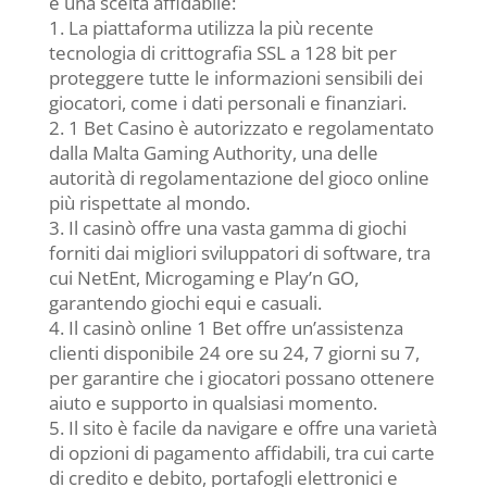
è una scelta affidabile:
1. La piattaforma utilizza la più recente
tecnologia di crittografia SSL a 128 bit per
proteggere tutte le informazioni sensibili dei
giocatori, come i dati personali e finanziari.
2. 1 Bet Casino è autorizzato e regolamentato
dalla Malta Gaming Authority, una delle
autorità di regolamentazione del gioco online
più rispettate al mondo.
3. Il casinò offre una vasta gamma di giochi
forniti dai migliori sviluppatori di software, tra
cui NetEnt, Microgaming e Play’n GO,
garantendo giochi equi e casuali.
4. Il casinò online 1 Bet offre un’assistenza
clienti disponibile 24 ore su 24, 7 giorni su 7,
per garantire che i giocatori possano ottenere
aiuto e supporto in qualsiasi momento.
5. Il sito è facile da navigare e offre una varietà
di opzioni di pagamento affidabili, tra cui carte
di credito e debito, portafogli elettronici e