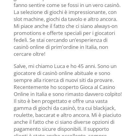
fanno sentire come se fossi in un vero casinò.
La selezione di giochi è impressionante, con
slot machine, giochi da tavolo e altro ancora.
Mi piace anche il fatto che ci siano always-on
promotions e offerte speciali per i giocatori
fedeli. Se stai cercando un’esperienza di
casinò online di prim’ordine in Italia, non
cercare oltre!
Salve, mi chiamo Luca e ho 45 anni. Sono un
giocatore di casinò online abituale e sono
sempre alla ricerca di nuovi siti da provare.
Recentemente ho scoperto Gioca al Casino
Online in Italia e sono rimasto davvero colpito!
Il sito è ben progettato e offre una vasta
gamma di giochi da casinò, tra cui blackjack,
roulette, baccarat e altro ancora. Mi è piaciuto
anche il fatto che ci siano diverse opzioni di
pagamento sicure disponibili. Il supporto
clienti è stato anche eccellente, sempre