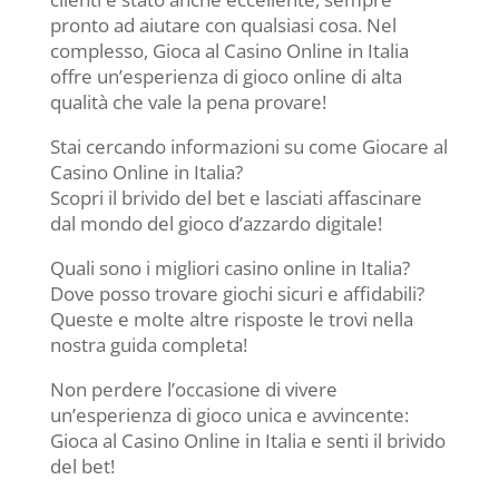
pronto ad aiutare con qualsiasi cosa. Nel
complesso, Gioca al Casino Online in Italia
offre un’esperienza di gioco online di alta
qualità che vale la pena provare!
Stai cercando informazioni su come Giocare al
Casino Online in Italia?
Scopri il brivido del bet e lasciati affascinare
dal mondo del gioco d’azzardo digitale!
Quali sono i migliori casino online in Italia?
Dove posso trovare giochi sicuri e affidabili?
Queste e molte altre risposte le trovi nella
nostra guida completa!
Non perdere l’occasione di vivere
un’esperienza di gioco unica e avvincente:
Gioca al Casino Online in Italia e senti il brivido
del bet!