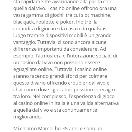
sta rapidamente avvicinando alla parità con
quella dal vivo. I casinò online offrono ora una
vasta gamma di giochi, tra cui slot machine,
blackjack, roulette e poker. Inoltre, la
comodità di giocare da casa o da qualsiasi
luogo tramite dispositivi mobili è un grande
vantaggio. Tuttavia, ci sono ancora alcune
differenze importanti da considerare. Ad
esempio, l’atmosfera e l’interazione sociale di
un casinò dal vivo non possono essere
eguagliate online. Tuttavia, i casinò online
stanno facendo grandi sforzi per colmare
questo divario offrendo croupier dal vivo e
chat room dove i giocatori possono interagire
tra loro. Nel complesso, l’esperienza di gioco
al casinò online in Italia è una valida alternativa
a quella dal vivo e sta continuamente
migliorando.
Mi chiamo Marco, ho 35 anni e sono un