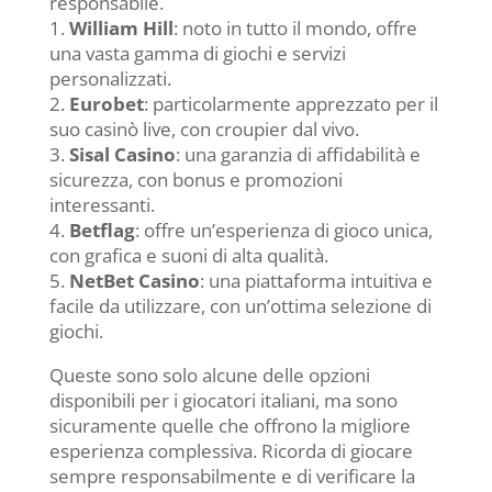
responsabile.
1.
William Hill
: noto in tutto il mondo, offre
una vasta gamma di giochi e servizi
personalizzati.
2.
Eurobet
: particolarmente apprezzato per il
suo casinò live, con croupier dal vivo.
3.
Sisal Casino
: una garanzia di affidabilità e
sicurezza, con bonus e promozioni
interessanti.
4.
Betflag
: offre un’esperienza di gioco unica,
con grafica e suoni di alta qualità.
5.
NetBet Casino
: una piattaforma intuitiva e
facile da utilizzare, con un’ottima selezione di
giochi.
Queste sono solo alcune delle opzioni
disponibili per i giocatori italiani, ma sono
sicuramente quelle che offrono la migliore
esperienza complessiva. Ricorda di giocare
sempre responsabilmente e di verificare la