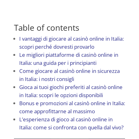
Table of contents
I vantaggi di giocare al casinò online in Italia:
scopri perché dovresti provarlo
Le migliori piattaforme di casinò online in
Italia: una guida per i principianti
Come giocare al casinò online in sicurezza
in Italia: i nostri consigli
Gioca ai tuoi giochi preferiti al casinò online
in Italia: scopri le opzioni disponibili
Bonus e promozioni al casinò online in Italia:
come approfittarne al massimo
L’esperienza di gioco al casinò online in
Italia: come si confronta con quella dal vivo?