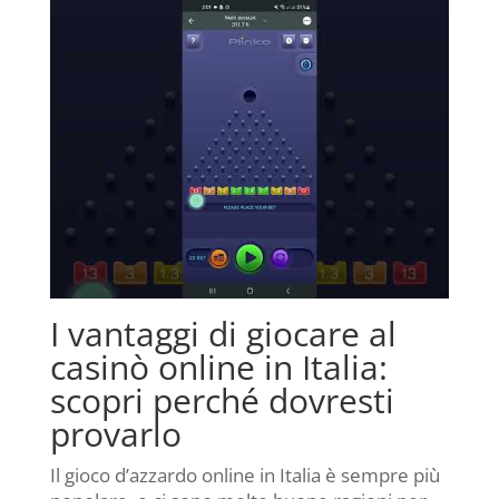
I vantaggi di giocare al
casinò online in Italia:
scopri perché dovresti
provarlo
Il gioco d’azzardo online in Italia è sempre più