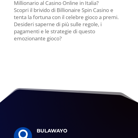
Millionario al Casino Online in Italia?
Scopri il brivido di Billionaire Spin Casino e
tenta la fortuna con il celebre gioco a premi.
Desideri saperne di più sulle regole, i
pagamenti e le strategie di questo
emozionante gioco?
BULAWAYO
