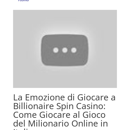
La Emozione di Giocare a
Billionaire Spin Casino:
Come Giocare al Gioco
del Milionario Online in