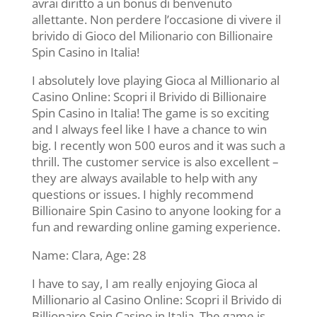
avrai diritto a un bonus di benvenuto
allettante. Non perdere l’occasione di vivere il
brivido di Gioco del Milionario con Billionaire
Spin Casino in Italia!
I absolutely love playing Gioca al Millionario al
Casino Online: Scopri il Brivido di Billionaire
Spin Casino in Italia! The game is so exciting
and I always feel like I have a chance to win
big. I recently won 500 euros and it was such a
thrill. The customer service is also excellent –
they are always available to help with any
questions or issues. I highly recommend
Billionaire Spin Casino to anyone looking for a
fun and rewarding online gaming experience.
Name: Clara, Age: 28
I have to say, I am really enjoying Gioca al
Millionario al Casino Online: Scopri il Brivido di
Billionaire Spin Casino in Italia. The game is