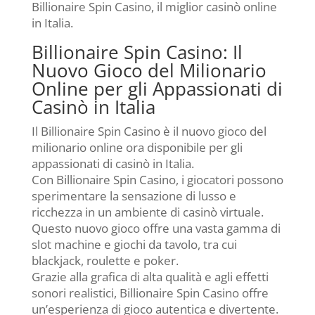
Billionaire Spin Casino, il miglior casinò online
in Italia.
Billionaire Spin Casino: Il
Nuovo Gioco del Milionario
Online per gli Appassionati di
Casinò in Italia
Il Billionaire Spin Casino è il nuovo gioco del
milionario online ora disponibile per gli
appassionati di casinò in Italia.
Con Billionaire Spin Casino, i giocatori possono
sperimentare la sensazione di lusso e
ricchezza in un ambiente di casinò virtuale.
Questo nuovo gioco offre una vasta gamma di
slot machine e giochi da tavolo, tra cui
blackjack, roulette e poker.
Grazie alla grafica di alta qualità e agli effetti
sonori realistici, Billionaire Spin Casino offre
un’esperienza di gioco autentica e divertente.