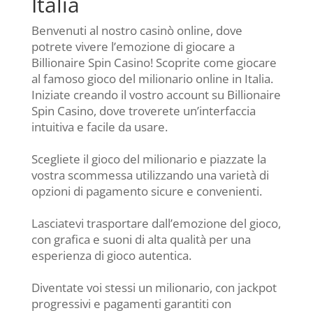
Italia
Benvenuti al nostro casinò online, dove
potrete vivere l’emozione di giocare a
Billionaire Spin Casino! Scoprite come giocare
al famoso gioco del milionario online in Italia.
Iniziate creando il vostro account su Billionaire
Spin Casino, dove troverete un’interfaccia
intuitiva e facile da usare.
Scegliete il gioco del milionario e piazzate la
vostra scommessa utilizzando una varietà di
opzioni di pagamento sicure e convenienti.
Lasciatevi trasportare dall’emozione del gioco,
con grafica e suoni di alta qualità per una
esperienza di gioco autentica.
Diventate voi stessi un milionario, con jackpot
progressivi e pagamenti garantiti con