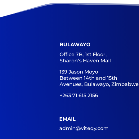
BULAWAYO
Office 7B, 1st Floor,
Sharon’s Haven Mall
139 Jason Moyo
Between 14th and 15th
Avenues, Bulawayo, Zimbabwe
+263 71 615 2156
EMAIL
admin@viteqy.com