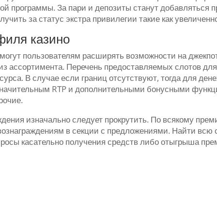
ой программы. За пари и депозиты станут добавляться 
лучить за статус экстра привилегии такие как увеличенн
офиля казино
огут пользователям расширять возможности на джекпот 
х из ассортимента. Перечень предоставляемых слотов дл
сурса. В случае если границ отсутствуют, тогда для де
 значительным RTP и дополнительными бонусными функци
прочие.
дения изначально следует прокрутить. По всякому прем
 вознаграждениям в секции с предложениями. Найти всю
апросы касательно получения средств либо отыгрыша пре
.