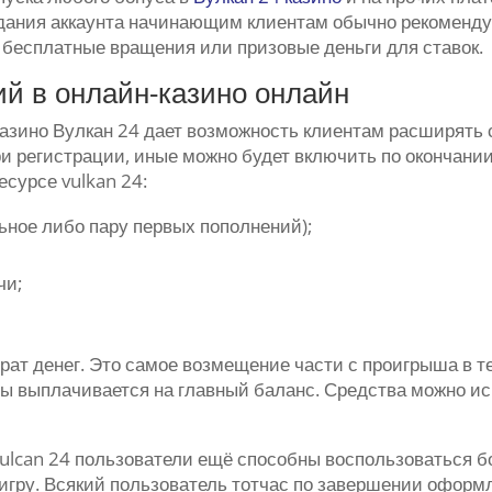
дания аккаунта начинающим клиентам обычно рекомендуе
 бесплатные вращения или призовые деньги для ставок.
й в онлайн-казино онлайн
казино Вулкан 24 дает возможность клиентам расширять
 регистрации, иные можно будет включить по окончании
есурсе vulkan 24:
ьное либо пару первых пополнений);
чи;
рат денег. Это самое возмещение части с проигрыша в т
ы выплачивается на главный баланс. Средства можно ис
vulcan 24 пользователи ещё способны воспользоваться б
гру. Всякий пользователь тотчас по завершении оформл