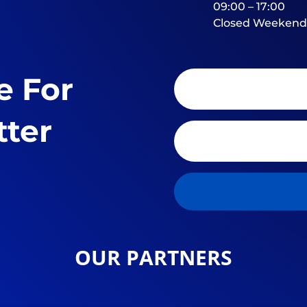
09:00 – 17:00
Closed Weekend
e For
tter
OUR PARTNERS