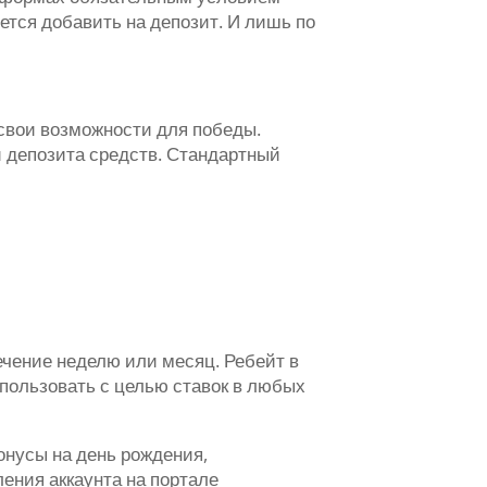
тся добавить на депозит. И лишь по
 свои возможности для победы.
 депозита средств. Стандартный
ечение неделю или месяц. Ребейт в
пользовать с целью ставок в любых
онусы на день рождения,
ения аккаунта на портале