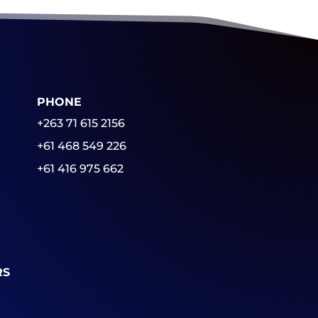
PHONE
+263 71 615 2156
+61 468 549 226
+61 416 975 662
RS