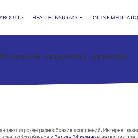
ABOUT US
HEALTH INSURANCE
ONLINE MEDICATI
йн игорном заведении с премиями
вляют игрокам разнообразие поощрений. Интернет казин
пуска любого бонуса в
Вулкан 24 казино
и на прочих пла