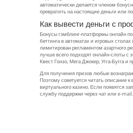
автоматически делается членом бонусн
превратить на настоящие деньги или по
Как вывести деньги с пр
Бонусы гэмблинг-платформы онлайн пом
беттинга в автоматах и игровых стола
лимитирован регламентом азартного ре
лучше всего подходят онлайн-слоты с
Квест Гонзо, Мега Джокер, Угга-Бугга и 
Для получения призов любые вознаграж
Поэтому советуется читать описание к
виртуального казино. Если появятся з
службу поддержки через чат или e-mail