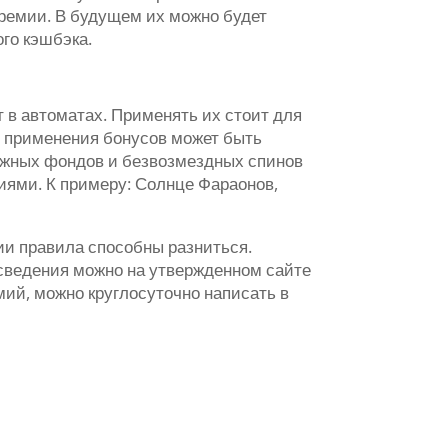
премии. В будущем их можно будет
ого кэшбэка.
в автоматах. Применять их стоит для
я применения бонусов может быть
нежных фондов и безвозмездных спинов
ями. К примеру: Солнце Фараонов,
ии правила способны разниться.
 сведения можно на утвержденном сайте
мий, можно круглосуточно написать в