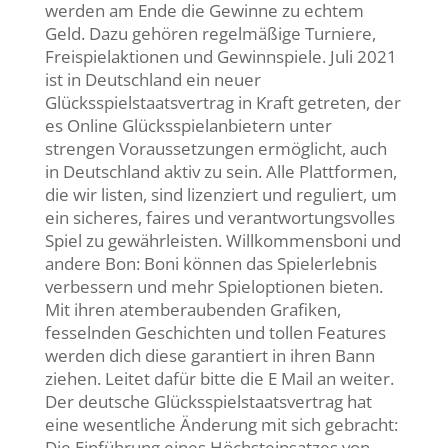
werden am Ende die Gewinne zu echtem
Geld. Dazu gehören regelmäßige Turniere,
Freispielaktionen und Gewinnspiele. Juli 2021
ist in Deutschland ein neuer
Glücksspielstaatsvertrag in Kraft getreten, der
es Online Glücksspielanbietern unter
strengen Voraussetzungen ermöglicht, auch
in Deutschland aktiv zu sein. Alle Plattformen,
die wir listen, sind lizenziert und reguliert, um
ein sicheres, faires und verantwortungsvolles
Spiel zu gewährleisten. Willkommensboni und
andere Bon: Boni können das Spielerlebnis
verbessern und mehr Spieloptionen bieten.
Mit ihren atemberaubenden Grafiken,
fesselnden Geschichten und tollen Features
werden dich diese garantiert in ihren Bann
ziehen. Leitet dafür bitte die E Mail an weiter.
Der deutsche Glücksspielstaatsvertrag hat
eine wesentliche Änderung mit sich gebracht:
Die Einführung eines Höchsteinsatzes von