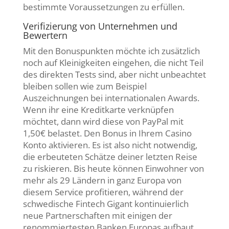
bestimmte Voraussetzungen zu erfüllen.
Verifizierung von Unternehmen und
Bewertern
Mit den Bonuspunkten möchte ich zusätzlich
noch auf Kleinigkeiten eingehen, die nicht Teil
des direkten Tests sind, aber nicht unbeachtet
bleiben sollen wie zum Beispiel
Auszeichnungen bei internationalen Awards.
Wenn ihr eine Kreditkarte verknüpfen
möchtet, dann wird diese von PayPal mit
1,50€ belastet. Den Bonus in Ihrem Casino
Konto aktivieren. Es ist also nicht notwendig,
die erbeuteten Schätze deiner letzten Reise
zu riskieren. Bis heute können Einwohner von
mehr als 29 Ländern in ganz Europa von
diesem Service profitieren, während der
schwedische Fintech Gigant kontinuierlich
neue Partnerschaften mit einigen der
renommiertesten Banken Europas aufbaut.