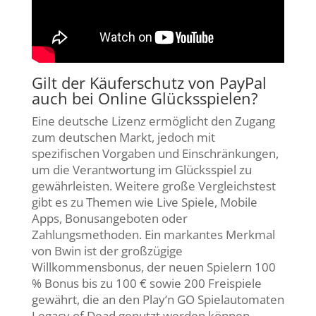
Gilt der Käuferschutz von PayPal
auch bei Online Glücksspielen?
Eine deutsche Lizenz ermöglicht den Zugang
zum deutschen Markt, jedoch mit
spezifischen Vorgaben und Einschränkungen,
um die Verantwortung im Glücksspiel zu
gewährleisten. Weitere große Vergleichstest
gibt es zu Themen wie Live Spiele, Mobile
Apps, Bonusangeboten oder
Zahlungsmethoden. Ein markantes Merkmal
von Bwin ist der großzügige
Willkommensbonus, der neuen Spielern 100
% Bonus bis zu 100 € sowie 200 Freispiele
gewährt, die an den Play’n GO Spielautomaten
Legacy of Dead genutzt werden können.