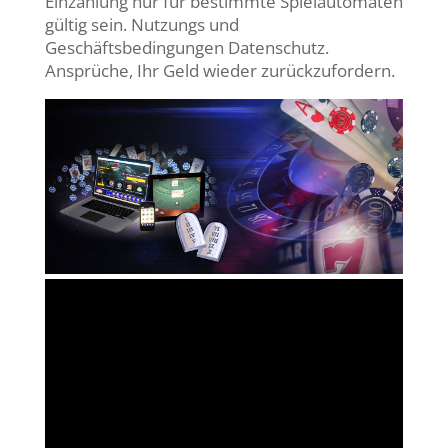
Einzahlung nur für bestimmte Spielautomaten
gültig sein. Nutzungs und
Geschäftsbedingungen Datenschutz.
Ansprüche, Ihr Geld wieder zurückzufordern.