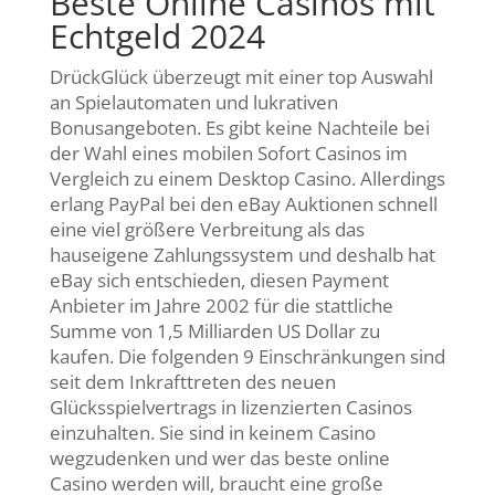
Beste Online Casinos mit
Echtgeld 2024
DrückGlück überzeugt mit einer top Auswahl
an Spielautomaten und lukrativen
Bonusangeboten. Es gibt keine Nachteile bei
der Wahl eines mobilen Sofort Casinos im
Vergleich zu einem Desktop Casino. Allerdings
erlang PayPal bei den eBay Auktionen schnell
eine viel größere Verbreitung als das
hauseigene Zahlungssystem und deshalb hat
eBay sich entschieden, diesen Payment
Anbieter im Jahre 2002 für die stattliche
Summe von 1,5 Milliarden US Dollar zu
kaufen. Die folgenden 9 Einschränkungen sind
seit dem Inkrafttreten des neuen
Glücksspielvertrags in lizenzierten Casinos
einzuhalten. Sie sind in keinem Casino
wegzudenken und wer das beste online
Casino werden will, braucht eine große