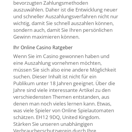
bevorzugten Zahlungsmethoden
auszuwählen. Daher ist die Entwicklung neuer
und schneller Auszahlungsverfahren nicht nur
wichtig, damit Sie schnell auszahlen können,
sondern auch, damit Sie Ihren persönlichen
Gewinn maximieren können.
Ihr Online Casino Ratgeber
Wenn Sie im Casino gewonnen haben und
eine Auszahlung vornehmen möchten,
müssen Sie sich also eine andere Möglichkeit
suchen. Dieser Inhalt ist nicht für ein
Publikum unter 18 Jahren geeignet. Über die
Jahre sind viele interessante Artikel zu den
verschiedensten Themen entstanden, aus
denen man noch vieles lernen kann. Etwas,
was viele Spieler von Online Spielautomaten
schätzen. EH12 9DQ, United Kingdom.
Stärken Sie unseren unabhängigen
Verbraucherschutzverein durch Ihre