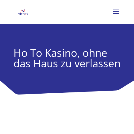
Ho To Kasino, ohne
das Haus zu verlassen