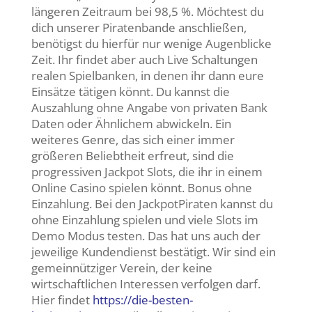
längeren Zeitraum bei 98,5 %. Möchtest du
dich unserer Piratenbande anschließen,
benötigst du hierfür nur wenige Augenblicke
Zeit. Ihr findet aber auch Live Schaltungen
realen Spielbanken, in denen ihr dann eure
Einsätze tätigen könnt. Du kannst die
Auszahlung ohne Angabe von privaten Bank
Daten oder Ähnlichem abwickeln. Ein
weiteres Genre, das sich einer immer
größeren Beliebtheit erfreut, sind die
progressiven Jackpot Slots, die ihr in einem
Online Casino spielen könnt. Bonus ohne
Einzahlung. Bei den JackpotPiraten kannst du
ohne Einzahlung spielen und viele Slots im
Demo Modus testen. Das hat uns auch der
jeweilige Kundendienst bestätigt. Wir sind ein
gemeinnütziger Verein, der keine
wirtschaftlichen Interessen verfolgen darf.
Hier findet
https://die-besten-