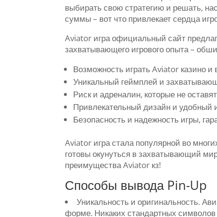
выбирать свою стратегию и решать, на
суммы – вот что привлекает сердца игро
Aviator игра официальный сайт предла
захватывающего игрового опыта – обши
Возможность играть Aviator казино и
Уникальный геймплей и захватываю
Риск и адреналин, которые не остав
Привлекательный дизайн и удобный и
Безопасность и надежность игры, гар
Aviator игра стала популярной во мног
готовы окунуться в захватывающий мир
преимущества Aviator кз!
Способы вывода Pin-Up
Уникальность и оригинальность. Ави
форме. Никаких стандартных символов 