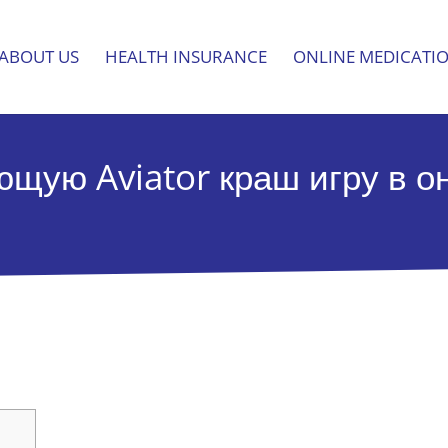
ABOUT US
HEALTH INSURANCE
ONLINE MEDICATI
щую Aviator краш игру в о