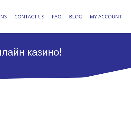
ONS
CONTACT US
FAQ
BLOG
MY ACCOUNT
нлайн казино!