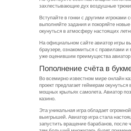
захлестывающие дух воздушные трюки и
Вступайте в гонки с другими игроками 
выполняйте задания и покоряйте новые
окунуться в атмосферу настоящих летн
На официальном сайте авиатор игры вы
браузере, ознакомиться с правилами и
уже оценившим преимущества авиатор и
Пополнение счёта в букм
Во всемирно известном мире онлайн ка
проект предлагает геймерам окунуться
мощных крыльях самолета. Авиатор поз
казино.
Эта уникальная игра обладает огромно
выигрышей. Авиатор игра стала настоя
запустить вращение барабанов, после ч
тем больший множитель будет применен 