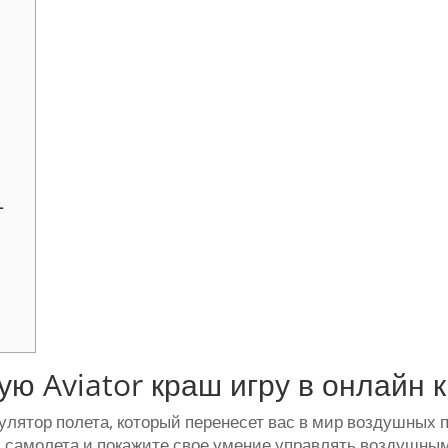
-
ю Aviator краш игру в онлайн к
лятор полета, который перенесет вас в мир воздушных 
 самолета и покажите свое умение управлять воздушным