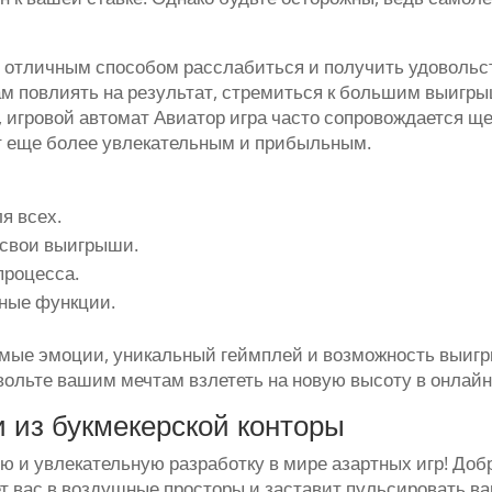
в отличным способом расслабиться и получить удовольст
 вам повлиять на результат, стремиться к большим выиг
же, игровой автомат Авиатор игра часто сопровождается
т еще более увлекательным и прибыльным.
я всех.
 свои выигрыши.
процесса.
ные функции.
аемые эмоции, уникальный геймплей и возможность выиг
ольте вашим мечтам взлететь на новую высоту в онлайн
и из букмекерской конторы
 и увлекательную разработку в мире азартных игр! До
ет вас в воздушные просторы и заставит пульсировать в