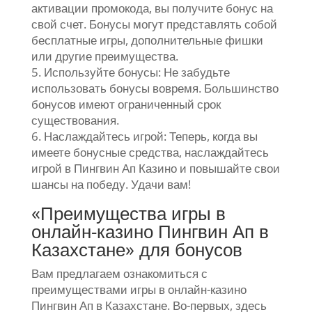
активации промокода, вы получите бонус на
свой счет. Бонусы могут представлять собой
бесплатные игры, дополнительные фишки
или другие преимущества.
5. Используйте бонусы: Не забудьте
использовать бонусы вовремя. Большинство
бонусов имеют ограниченный срок
существования.
6. Наслаждайтесь игрой: Теперь, когда вы
имеете бонусные средства, наслаждайтесь
игрой в Пингвин Ап Казино и повышайте свои
шансы на победу. Удачи вам!
«Преимущества игры в
онлайн-казино Пингвин Ап в
Казахстане» для бонусов
Вам предлагаем ознакомиться с
преимуществами игры в онлайн-казино
Пингвин Ап в Казахстане. Во-первых, здесь