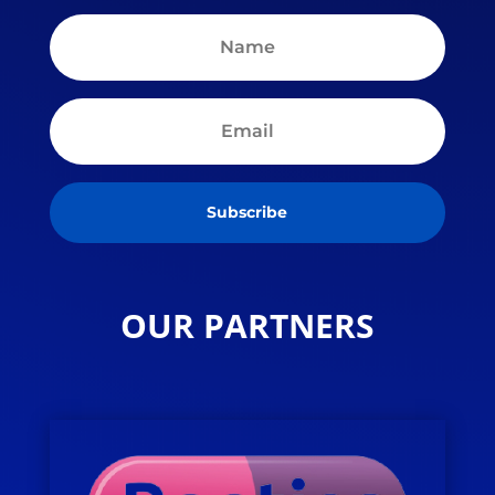
Subscribe
OUR PARTNERS