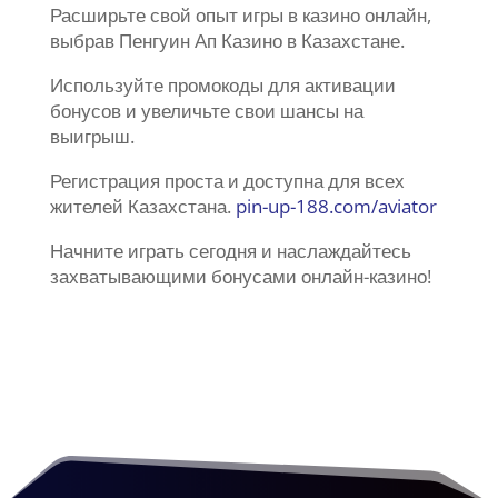
Расширьте свой опыт игры в казино онлайн,
выбрав Пенгуин Ап Казино в Казахстане.
Используйте промокоды для активации
бонусов и увеличьте свои шансы на
выигрыш.
Регистрация проста и доступна для всех
жителей Казахстана.
pin-up-188.com/aviator
Начните играть сегодня и наслаждайтесь
захватывающими бонусами онлайн-казино!