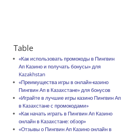
Table
«Как использовать промокоды в Пингвин
Ап Казино и получать бонусы» для
Kazakhstan
«Преимущества игры в онлайн-казино
Пингвин Ап в Казахстане» для бонусов
«Играйте в лучшие игры казино Пингвин Ап
в Казахстане с промокодами»
«Как начать играть в Пингвин Ап Казино
онлайн в Казахстане: обзор»
«Отзывы о Пингвин Ап Казино онлайн в