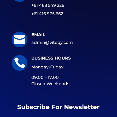
+61 468 549 226
+61 416 975 662
EMAIL

admin@viteqy.com
BUSINESS HOURS

Monday-Friday:
09:00 – 17:00
Closed Weekends
Subscribe For Newsletter