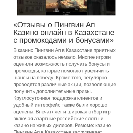
«Отзывы о Пингвин Ап
Казино онлайн в Казахстане
с промокодами и бонусами»
В казино Пингвин Ап в Казахстане приятных
отзывов оказалось немало. Многие игроки
оценили возможность получать бонусы и
промокоды, которые помогают увеличить
шансы на победу. Кроме того, регулярно
проводятся различные акции, позволяющие
получить дополнительные призы.
Круглосуточная поддержка клиентов и
удобный интерфейс также были хорошо
оценены. Впечатляет и широкая отбор игр,
включая азартные российские слоты и
казино на живых дилеров. Резюме: казино
Пингвин Ап в Казахстане заслуживает