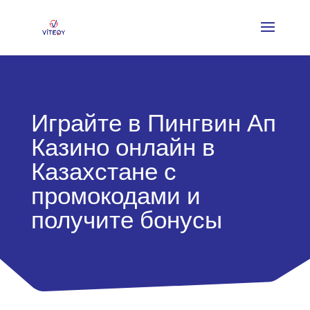
Играйте в Пингвин Ап
Казино онлайн в
Казахстане с
промокодами и
получите бонусы