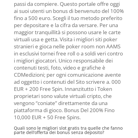
passi da compiere. Questo portale offre oggi
ai suoi utenti un bonus di benvenuto del 100%
fino a 500 euro. Scegli il tuo metodo preferito
per depositare e la cifra da versare. Per una
maggior tranquillità si possono usare le carte
virtuali usa e getta. Visita i migliori siti poker
stranieri e gioca nelle poker room non AAMS
in esclusivi tornei free roll o a soldi veri contro
i migliori giocatori. Unico responsabile dei
contenuti testi, foto, video e grafiche è
CDMedizioni; per ogni comunicazione avente
ad oggetto i contenuti del Sito scrivere a. 000
EUR + 200 Free Spin. Innanzitutto i Token
proprietari sono valute virtuali cripto, che
vengono “coniate” direttamente da una
piattaforma di gioco. Bonus Del 200% Fino
10,000 EUR + 50 Free Spins.
Quali sono le migliori slot gratis tra quelle che fanno
parte dell’offerta dei bonus senza deposito?