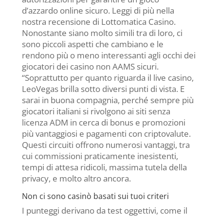
d’azzardo online sicuro. Leggi di più nella
nostra recensione di Lottomatica Casino.
Nonostante siano molto simili tra di loro, ci
sono piccoli aspetti che cambiano e le
rendono più o meno interessanti agli occhi dei
giocatori dei casino non AAMS sicuri.
“Soprattutto per quanto riguarda il live casino,
LeoVegas brilla sotto diversi punti di vista. E
sarai in buona compagnia, perché sempre più
giocatori italiani si rivolgono ai siti senza
licenza ADM in cerca di bonus e promozioni
più vantaggiosi e pagamenti con criptovalute.
Questi circuiti offrono numerosi vantaggi, tra
cui commissioni praticamente inesistenti,
tempi di attesa ridicoli, massima tutela della
privacy, e molto altro ancora.
Non ci sono casinò basati sui tuoi criteri
I punteggi derivano da test oggettivi, come il