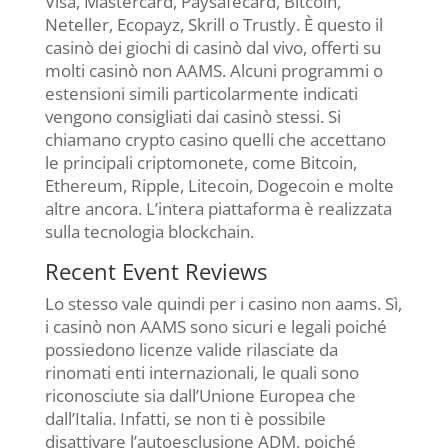
Visa, Mastercard, Paysafecard, Bitcoin,
Neteller, Ecopayz, Skrill o Trustly. È questo il
casinò dei giochi di casinò dal vivo, offerti su
molti casinò non AAMS. Alcuni programmi o
estensioni simili particolarmente indicati
vengono consigliati dai casinò stessi. Si
chiamano crypto casino quelli che accettano
le principali criptomonete, come Bitcoin,
Ethereum, Ripple, Litecoin, Dogecoin e molte
altre ancora. L’intera piattaforma è realizzata
sulla tecnologia blockchain.
Recent Event Reviews
Lo stesso vale quindi per i casino non aams. Sì,
i casinò non AAMS sono sicuri e legali poiché
possiedono licenze valide rilasciate da
rinomati enti internazionali, le quali sono
riconosciute sia dall’Unione Europea che
dall’Italia. Infatti, se non ti è possibile
disattivare l’autoesclusione ADM, poiché