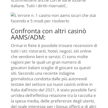
scommettere anche con le varie lotterie
italiane. Tutti i diritti riservatiC.
Confronta con altri casinò
AAMS/ADM:
Ormai in Rete è possibile trovare recensioni di
tutti i siti: ristoranti, hotel, negozi, siti online
che vendono beni e servizi. Ci sono molte
ragioni per le quali un gran numero di
giocatori italiani sceglie di giocare su questi
siti. Secondo una recente indagine
giornalistica condotta dalle più autorevoli
testate del settore sui nuovi casinò online in
Italia dall’inizio del 2021, è stato possibile farsi
un’idea dell’effettiva relazione tra la raccolta e
la spesa media, delle preferenze degli utenti,
del reale interesse per i bonus offerti e di altri