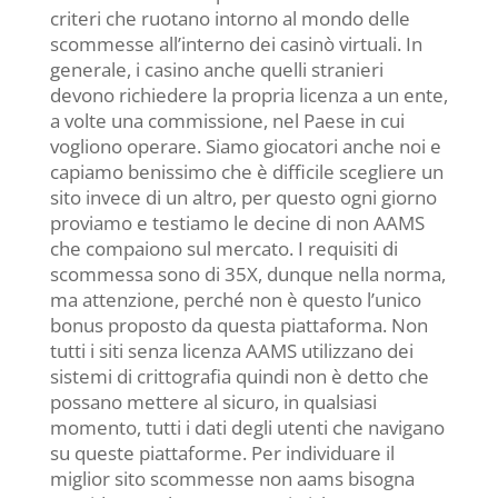
criteri che ruotano intorno al mondo delle
scommesse all’interno dei casinò virtuali. In
generale, i casino anche quelli stranieri
devono richiedere la propria licenza a un ente,
a volte una commissione, nel Paese in cui
vogliono operare. Siamo giocatori anche noi e
capiamo benissimo che è difficile scegliere un
sito invece di un altro, per questo ogni giorno
proviamo e testiamo le decine di non AAMS
che compaiono sul mercato. I requisiti di
scommessa sono di 35X, dunque nella norma,
ma attenzione, perché non è questo l’unico
bonus proposto da questa piattaforma. Non
tutti i siti senza licenza AAMS utilizzano dei
sistemi di crittografia quindi non è detto che
possano mettere al sicuro, in qualsiasi
momento, tutti i dati degli utenti che navigano
su queste piattaforme. Per individuare il
miglior sito scommesse non aams bisogna