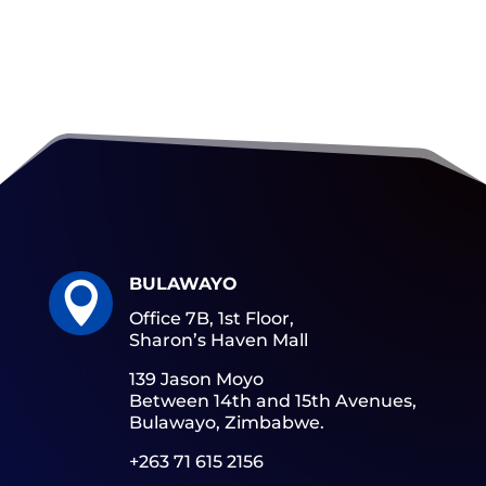
BULAWAYO

Office 7B, 1st Floor,
Sharon’s Haven Mall
139 Jason Moyo
Between 14th and 15th Avenues,
Bulawayo, Zimbabwe.
+263 71 615 2156