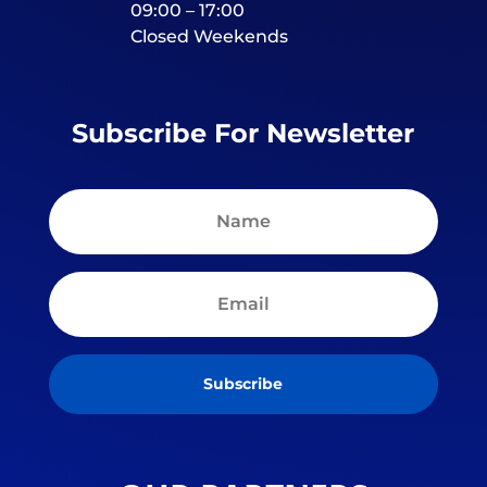
09:00 – 17:00
Closed Weekends
Subscribe For Newsletter
Subscribe