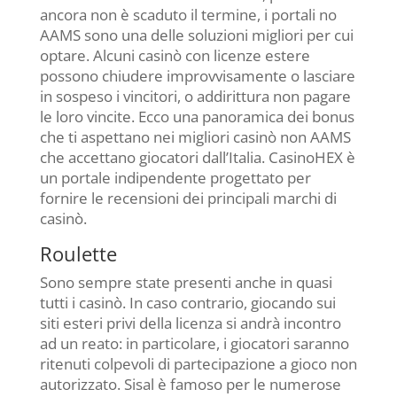
ancora non è scaduto il termine, i portali no
AAMS sono una delle soluzioni migliori per cui
optare. Alcuni casinò con licenze estere
possono chiudere improvvisamente o lasciare
in sospeso i vincitori, o addirittura non pagare
le loro vincite. Ecco una panoramica dei bonus
che ti aspettano nei migliori casinò non AAMS
che accettano giocatori dall’Italia. CasinoHEX è
un portale indipendente progettato per
fornire le recensioni dei principali marchi di
casinò.
Roulette
Sono sempre state presenti anche in quasi
tutti i casinò. In caso contrario, giocando sui
siti esteri privi della licenza si andrà incontro
ad un reato: in particolare, i giocatori saranno
ritenuti colpevoli di partecipazione a gioco non
autorizzato. Sisal è famoso per le numerose