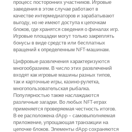
процесс посторонних участников. Игровые
заведения в этом случае работают в
качестве интермедиаторов и зарабатывают
выгоду, но не имеют доступа к цепочкам
блоков, где хранятся сведения о финалах игр.
Игровые площадки могут только закреплять
бонусы в виде средств или бесплатных
вращений к определенным NFT-машинам.
Цифровые развлечения характеризуются
многообразием. В число этих развлечений
входят как игровые машины разных типов,
так и карточные игры, казино-рулетка,
многопользовательская рыбалка.
Популярностью также наслаждаются
различные загадки. Во любых NFT-играх
применяется проверяемая честность итогов.
В ее расположена dApp – самовыполняемая
приложение, упрощающая транзакции на
цепочке блоков. Элементы dApp сохраняются