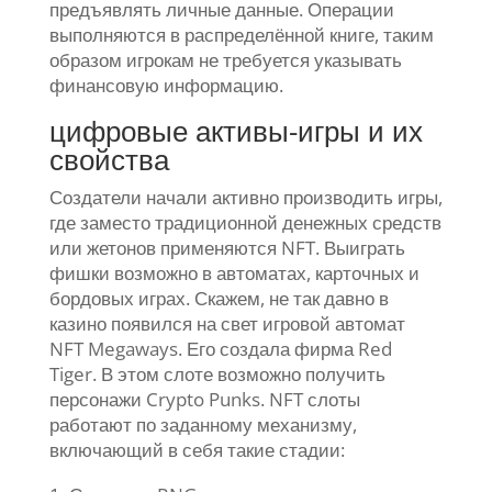
предъявлять личные данные. Операции
выполняются в распределённой книге, таким
образом игрокам не требуется указывать
финансовую информацию.
цифровые активы-игры и их
свойства
Создатели начали активно производить игры,
где заместо традиционной денежных средств
или жетонов применяются NFT. Выиграть
фишки возможно в автоматах, карточных и
бордовых играх. Скажем, не так давно в
казино появился на свет игровой автомат
NFT Megaways. Его создала фирма Red
Tiger. В этом слоте возможно получить
персонажи Crypto Punks. NFT слоты
работают по заданному механизму,
включающий в себя такие стадии: