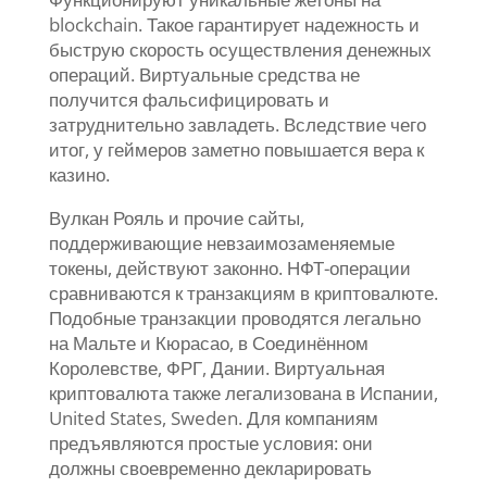
blockchain. Такое гарантирует надежность и
быструю скорость осуществления денежных
операций. Виртуальные средства не
получится фальсифицировать и
затруднительно завладеть. Вследствие чего
итог, у геймеров заметно повышается вера к
казино.
Вулкан Рояль и прочие сайты,
поддерживающие невзаимозаменяемые
токены, действуют законно. НФТ-операции
сравниваются к транзакциям в криптовалюте.
Подобные транзакции проводятся легально
на Мальте и Кюрасао, в Соединённом
Королевстве, ФРГ, Дании. Виртуальная
криптовалюта также легализована в Испании,
United States, Sweden. Для компаниям
предъявляются простые условия: они
должны своевременно декларировать