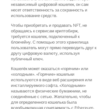
независимый цифровой кошелек, он сам
несет ответственность за сохранность и
использование средств.
Чтобы приобретать и продавать NFT, не
обращаясь к сервисам криптобирж,
требуется кошелек, подключенный к
блокчейну. С помощью этого хранилища
пользователь могут прямо переводить друг к
другу цифровую валюту, используя
публичный ключ.
Кошелёк может оказаться «горячим» или
«холодным». «Горячие» кошельки
используются в виде веб расширения или
инсталлируемого софта. «Холодными»
называются физические бумажники, не
соединённые с сетью. Желательно, чтобы
для определенного кошелька была
всеобъемлющая сочетаемость с Ethereum,