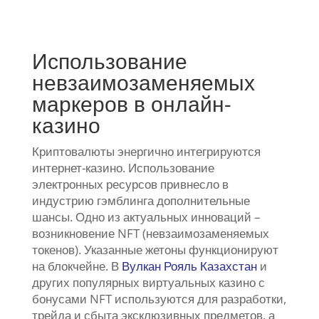
Использование
невзаимозаменяемых
маркеров в онлайн-
казино
Криптовалюты энергично интегрируются
интернет-казино. Использование
электронных ресурсов привнесло в
индустрию гэмблинга дополнительные
шансы. Одно из актуальных инноваций –
возникновение NFT (невзаимозаменяемых
токенов). Указанные жетоны функционируют
на блокчейне. В
Вулкан Рояль Казахстан
и
других популярных виртуальных казино с
бонусами NFT используются для разработки,
трейда и сбыта эксклюзивных предметов, а