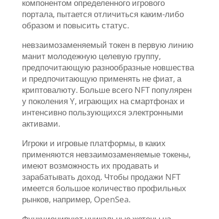
компонентом определенного игрового
портала, пытается отличиться каким-либо
образом и повысить статус.
невзаимозаменяемый токен в первую линию
манит молодежную целевую группу,
предпочитающую разнообразные новшества
и предпочитающую применять не фиат, а
криптовалюту. Больше всего NFT популярен
у поколения Y, играющих на смартфонах и
интенсивно пользующихся электронными
активами.
Игроки и игровые платформы, в каких
применяются невзаимозаменяемые токены,
имеют возможность их продавать и
зарабатывать доход. Чтобы продажи NFT
имеется большое количество профильных
рынков, например, OpenSea.
Функционируют уникальные жетоны на