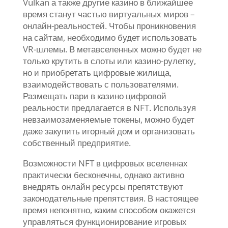
Vulkan а также другие казино в ближайшее
время станут частью виртуальных миров –
онлайн-реальностей. Чтобы проникновения
на сайтам, необходимо будет использовать
VR-шлемы. В метавселенных можно будет не
только крутить в слоты или казино-рулетку,
но и приобретать цифровые жилища,
взаимодействовать с пользователями.
Размещать пари в казино цифровой
реальности предлагается в NFT. Используя
невзаимозаменяемые токены, можно будет
даже закупить игорный дом и организовать
собственный предприятие.
Возможности NFT в цифровых вселеннах
практически бесконечны, однако активно
внедрять онлайн ресурсы препятствуют
законодательные препятствия. В настоящее
время непонятно, каким способом окажется
управляться функционирование игровых