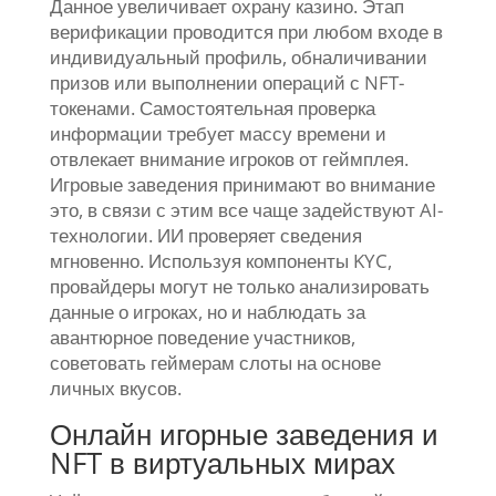
Данное увеличивает охрану казино. Этап
верификации проводится при любом входе в
индивидуальный профиль, обналичивании
призов или выполнении операций с NFT-
токенами. Самостоятельная проверка
информации требует массу времени и
отвлекает внимание игроков от геймплея.
Игровые заведения принимают во внимание
это, в связи с этим все чаще задействуют AI-
технологии. ИИ проверяет сведения
мгновенно. Используя компоненты KYC,
провайдеры могут не только анализировать
данные о игроках, но и наблюдать за
авантюрное поведение участников,
советовать геймерам слоты на основе
личных вкусов.
Онлайн игорные заведения и
NFT в виртуальных мирах