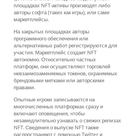
площадках NFT-активы производят либо
авторы софта (таких как игры), или сами
маркетплейсы.
На закрытых площадках авторы
программного обеспечения или
альтернативных работ регистрируются для
участия. Маркетплейс создает NFT
автономно. Относительно частных
платформ, они осуществляют торговлей
невзаимозаменяемых токенов, охраняемых
брендовыми метками или авторскими
правами.
Опытные игроки записываются на
многочисленных платформах сразу и
включают оповещения, чтобы
незамедлительно узнавать о свежих релизах
NFT. Сведения о выпуске NFT также
распространяют с помощью Twitter и