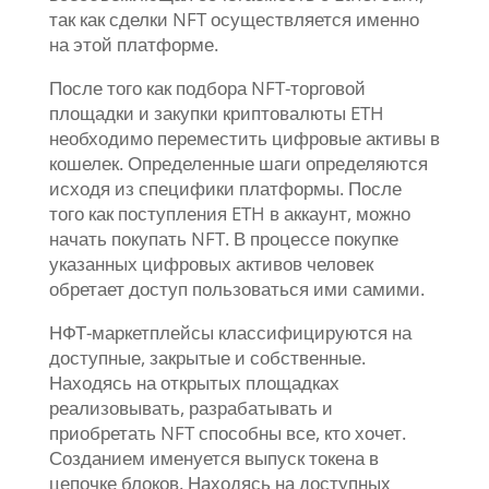
так как сделки NFT осуществляется именно
на этой платформе.
После того как подбора NFT-торговой
площадки и закупки криптовалюты ETH
необходимо переместить цифровые активы в
кошелек. Определенные шаги определяются
исходя из специфики платформы. После
того как поступления ETH в аккаунт, можно
начать покупать NFT. В процессе покупке
указанных цифровых активов человек
обретает доступ пользоваться ими самими.
НФТ-маркетплейсы классифицируются на
доступные, закрытые и собственные.
Находясь на открытых площадках
реализовывать, разрабатывать и
приобретать NFT способны все, кто хочет.
Созданием именуется выпуск токена в
цепочке блоков. Находясь на доступных