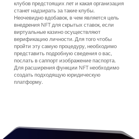
клубов предстоящих лет и какая организация
станет надзирать за такие клубы.
Неочевидно вдобавок, в чем является цель
внедрения NFT для скрытых ставок, если
виртуальные казино осуществляют
верификацию личности. Для того чтобы
пройти эту самую процедуру, необходимо
представить подробную сведения о вас,
послать в саппорт изображение паспорта.
Для расширения функции NFT необходимо
создать подходящую юридическую
платформу.