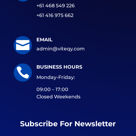
+61 468 549 226
+61 416 975 662
EMAIL

admin@viteqy.com
BUSINESS HOURS

Monday-Friday:
09:00 – 17:00
Closed Weekends
Subscribe For Newsletter