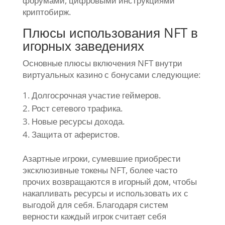
форумами, цифровыми инструкциями
криптобирж.
Плюсы использования NFT в
игорных заведениях
Основные плюсы включения NFT внутри
виртуальных казино с бонусами следующие:
Долгосрочная участие геймеров.
Рост сетевого трафика.
Новые ресурсы дохода.
Защита от аферистов.
Азартные игроки, сумевшие приобрести
эксклюзивные токены NFT, более часто
прочих возвращаются в игорный дом, чтобы
накапливать ресурсы и использовать их с
выгодой для себя. Благодаря систем
верности каждый игрок считает себя