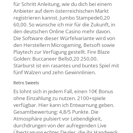
für Schritt Anleitung, wie du dich bei einem
Anbieter auf dem österreichischen Markt
registrieren kannst. Jumbo Stampede0,20
60,00. So wünsche ich mir für die Zukunft, in
den deutschen Online Casino mehr davon.
Die Software dieser Würfelvariante wird von
den Herstellern Microgaming, Betsoft sowie
Playtech zur Verfügung gestellt. Fire Blaze
Golden: Buccaneer Bells0,20 250,00.
Starburst ist ein rasantes und buntes Spiel mit
fünf Walzen und zehn Gewinnlinien.
Retro Sweets
Es lohnt sich in jedem Fall, einen 10€ Bonus
ohne Einzahlung zu nutzen. 2100+spiele
verfügbar. Hier kann ich Entwarnung geben.
Gesamtbewertung: 4,8/5 Punkte. Die
Atmosphäre pulsiert vor Lebendigkeit,
durchdrungen von der aufregenden Live
Übertragung echter Dealer, die ihr Handwerk