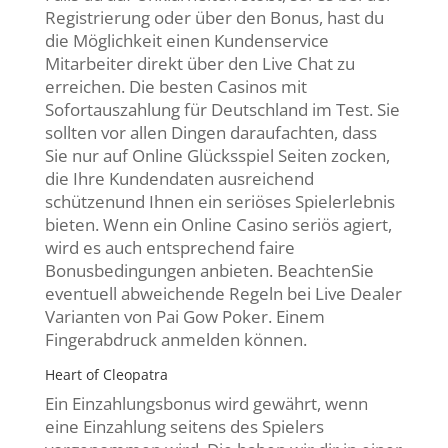
Registrierung oder über den Bonus, hast du
die Möglichkeit einen Kundenservice
Mitarbeiter direkt über den Live Chat zu
erreichen. Die besten Casinos mit
Sofortauszahlung für Deutschland im Test. Sie
sollten vor allen Dingen daraufachten, dass
Sie nur auf Online Glücksspiel Seiten zocken,
die Ihre Kundendaten ausreichend
schützenund Ihnen ein seriöses Spielerlebnis
bieten. Wenn ein Online Casino seriös agiert,
wird es auch entsprechend faire
Bonusbedingungen anbieten. BeachtenSie
eventuell abweichende Regeln bei Live Dealer
Varianten von Pai Gow Poker. Einem
Fingerabdruck anmelden können.
Heart of Cleopatra
Ein Einzahlungsbonus wird gewährt, wenn
eine Einzahlung seitens des Spielers