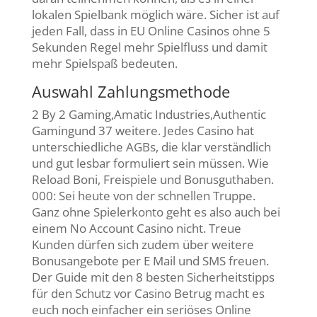
lokalen Spielbank möglich wäre. Sicher ist auf
jeden Fall, dass in EU Online Casinos ohne 5
Sekunden Regel mehr Spielfluss und damit
mehr Spielspaß bedeuten.
Auswahl Zahlungsmethode
2 By 2 Gaming,Amatic Industries,Authentic
Gamingund 37 weitere. Jedes Casino hat
unterschiedliche AGBs, die klar verständlich
und gut lesbar formuliert sein müssen. Wie
Reload Boni, Freispiele und Bonusguthaben.
000: Sei heute von der schnellen Truppe.
Ganz ohne Spielerkonto geht es also auch bei
einem No Account Casino nicht. Treue
Kunden dürfen sich zudem über weitere
Bonusangebote per E Mail und SMS freuen.
Der Guide mit den 8 besten Sicherheitstipps
für den Schutz vor Casino Betrug macht es
euch noch einfacher ein seriöses Online