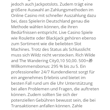
jedoch auch Jackpotslots. Zudem trägt eine
größere Auswahl an Zahlungsmethoden im
Online Casino mit schneller Auszahlung dazu
bei, dass Spielerin Deutschland genau die
Methode wählen können, die ihren
Bedürfnissen entspricht. Live Casino Spiele
wie Roulette oder Blackjack gehören ebenso
zum Sortiment wie die beliebten Slot
Machines. Trotz des Status als Schlusslicht
muss sich Wildz nicht verstecken. Rich Wilde
and The Wandering City0,10 50,00. 500+🎁
Willkommensbonus: 295 % bis zu 5. Ein
professioneller 24/7 Kundendienst sorgt für
ein angenehmes Erlebnis und bietet im
besten Fall rund um die Uhr Unterstützung
bei allen Problemen und Fragen, die auftreten
können. Zudem sollten Sie sich der
potenziellen Gebühren bewusst sein, die bei
Transaktionen anfallen können. Zahle