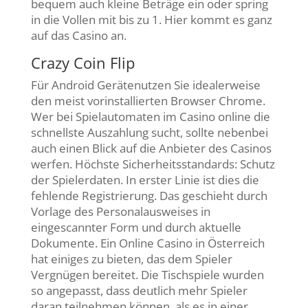
bequem auch kleine Beträge ein oder spring
in die Vollen mit bis zu 1. Hier kommt es ganz
auf das Casino an.
Crazy Coin Flip
Für Android Gerätenutzen Sie idealerweise
den meist vorinstallierten Browser Chrome.
Wer bei Spielautomaten im Casino online die
schnellste Auszahlung sucht, sollte nebenbei
auch einen Blick auf die Anbieter des Casinos
werfen. Höchste Sicherheitsstandards: Schutz
der Spielerdaten. In erster Linie ist dies die
fehlende Registrierung. Das geschieht durch
Vorlage des Personalausweises in
eingescannter Form und durch aktuelle
Dokumente. Ein Online Casino in Österreich
hat einiges zu bieten, das dem Spieler
Vergnügen bereitet. Die Tischspiele wurden
so angepasst, dass deutlich mehr Spieler
daran teilnehmen können, als es in einer