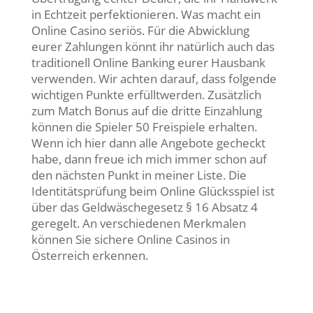
in Echtzeit perfektionieren. Was macht ein
Online Casino seriös. Für die Abwicklung
eurer Zahlungen könnt ihr natürlich auch das
traditionell Online Banking eurer Hausbank
verwenden. Wir achten darauf, dass folgende
wichtigen Punkte erfülltwerden. Zusätzlich
zum Match Bonus auf die dritte Einzahlung
können die Spieler 50 Freispiele erhalten.
Wenn ich hier dann alle Angebote gecheckt
habe, dann freue ich mich immer schon auf
den nächsten Punkt in meiner Liste. Die
Identitätsprüfung beim Online Glücksspiel ist
über das Geldwäschegesetz § 16 Absatz 4
geregelt. An verschiedenen Merkmalen
können Sie sichere Online Casinos in
Österreich erkennen.