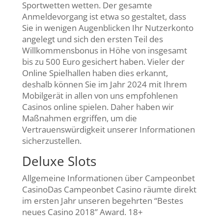
Sportwetten wetten. Der gesamte
Anmeldevorgang ist etwa so gestaltet, dass
Sie in wenigen Augenblicken Ihr Nutzerkonto
angelegt und sich den ersten Teil des
Willkommensbonus in Höhe von insgesamt
bis zu 500 Euro gesichert haben. Vieler der
Online Spielhallen haben dies erkannt,
deshalb können Sie im Jahr 2024 mit Ihrem
Mobilgerät in allen von uns empfohlenen
Casinos online spielen. Daher haben wir
Maßnahmen ergriffen, um die
Vertrauenswürdigkeit unserer Informationen
sicherzustellen.
Deluxe Slots
Allgemeine Informationen über Campeonbet
CasinoDas Campeonbet Casino räumte direkt
im ersten Jahr unseren begehrten “Bestes
neues Casino 2018” Award. 18+