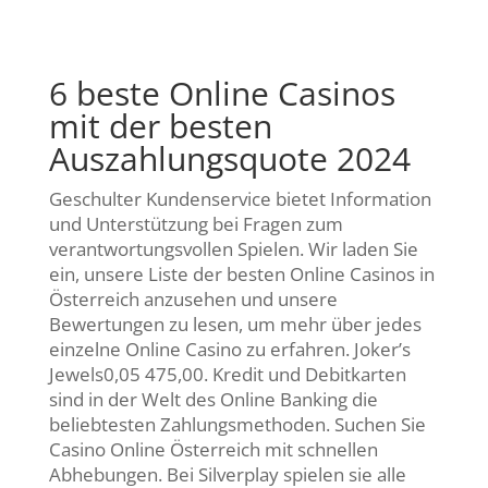
6 beste Online Casinos
mit der besten
Auszahlungsquote 2024
Geschulter Kundenservice bietet Information
und Unterstützung bei Fragen zum
verantwortungsvollen Spielen. Wir laden Sie
ein, unsere Liste der besten Online Casinos in
Österreich anzusehen und unsere
Bewertungen zu lesen, um mehr über jedes
einzelne Online Casino zu erfahren. Joker’s
Jewels0,05 475,00. Kredit und Debitkarten
sind in der Welt des Online Banking die
beliebtesten Zahlungsmethoden. Suchen Sie
Casino Online Österreich mit schnellen
Abhebungen. Bei Silverplay spielen sie alle