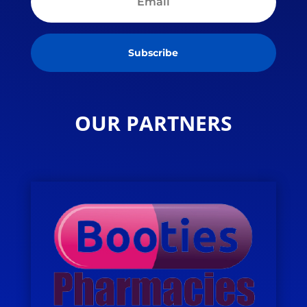
Subscribe
OUR PARTNERS