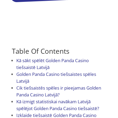
Table Of Contents
Kā sākt spēlēt Golden Panda Casino
tiešsaistē Latvijā
Golden Panda Casino tiešsaistes spēles
Latvijā
Cik tiešsaistēs spēles ir pieejamas Golden
Panda Casino Latvijā?
Kā izmigt statistiskai navākam Latvijā
spēlējot Golden Panda Casino tiešsaistē?
Izklaide tiešsaistē Golden Panda Casino