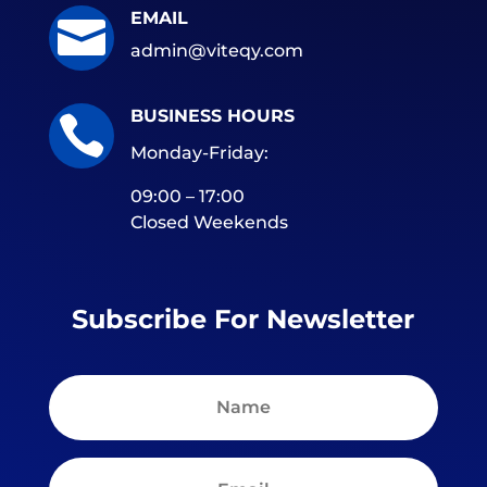
EMAIL

admin@viteqy.com
BUSINESS HOURS

Monday-Friday:
09:00 – 17:00
Closed Weekends
Subscribe For Newsletter