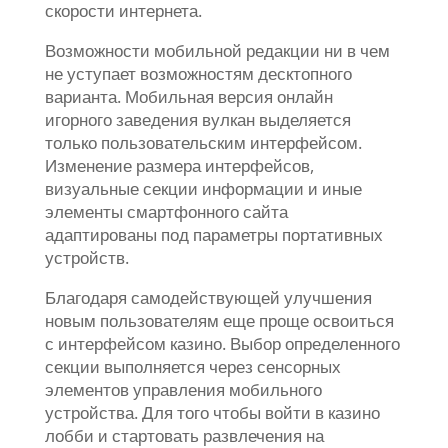
скорости интернета.
Возможности мобильной редакции ни в чем
не уступает возможностям десктопного
варианта. Мобильная версия онлайн
игорного заведения вулкан выделяется
только пользовательским интерфейсом.
Изменение размера интерфейсов,
визуальные секции информации и иные
элементы смартфонного сайта
адаптированы под параметры портативных
устройств.
Благодаря самодействующей улучшения
новым пользователям еще проще освоиться
с интерфейсом казино. Выбор определенного
секции выполняется через сенсорных
элементов управления мобильного
устройства. Для того чтобы войти в казино
лобби и стартовать развлечения на