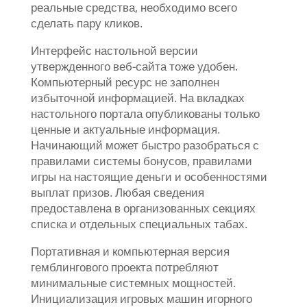
реальные средства, необходимо всего
сделать пару кликов.
Интерфейс настольной версии
утвержденного веб-сайта тоже удобен.
Компьютерный ресурс не заполнен
избыточной информацией. На вкладках
настольного портала опубликованы только
ценные и актуальные информация.
Начинающий может быстро разобраться с
правилами системы бонусов, правилами
игры на настоящие деньги и особенностями
выплат призов. Любая сведения
предоставлена в организованных секциях
списка и отдельных специальных табах.
Портативная и компьютерная версия
гемблингового проекта потребляют
минимальные системных мощностей.
Инициализация игровых машин игорного