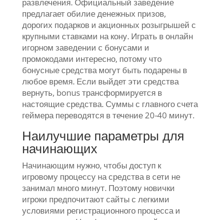
развлечения. Официальный заведение
предлагает обилие денежных призов,
дорогих подарков и акционных розыгрышей с
крупными ставками на кону. Играть в онлайн
игорном заведении с бонусами и
промокодами интересно, потому что
бонусные средства могут быть подарены в
любое время. Если выйдет эти средства
вернуть, bonus трансформируется в
настоящие средства. Суммы с главного счета
геймера переводятся в течение 20-40 минут.
Наилучшие параметры для
начинающих
Начинающим нужно, чтобы доступ к
игровому процессу на средства в сети не
занимал много минут. Поэтому новички
игроки предпочитают сайты с легкими
условиями регистрационного процесса и