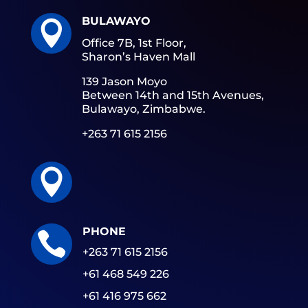
BULAWAYO

Office 7B, 1st Floor,
Sharon’s Haven Mall
139 Jason Moyo
Between 14th and 15th Avenues,
Bulawayo, Zimbabwe.
+263 71 615 2156

PHONE

+263 71 615 2156
+61 468 549 226
+61 416 975 662