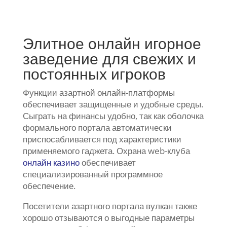
Элитное онлайн игорное
заведение для свежих и
постоянных игроков
Функции азартной онлайн-платформы
обеспечивает защищенные и удобные среды.
Сыграть на финансы удобно, так как оболочка
формального портала автоматически
приспосабливается под характеристики
применяемого гаджета. Охрана web-клуба
онлайн казино
обеспечивает
специализированный программное
обеспечение.
Посетители азартного портала вулкан также
хорошо отзываются о выгодные параметры