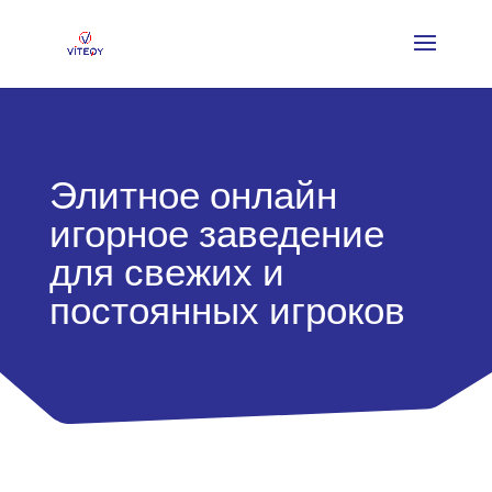
Элитное онлайн
игорное заведение
для свежих и
постоянных игроков