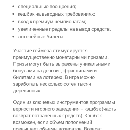
специальные поощрения;
кешбэк на выгодных требованиях;
вход к премиум чемпионатам;
увеличенные пределы на вывод средств.
лотерейные билеты.
Участие геймера стимулируется
преимущественно монетарными призами.
Призы могут быть выражены уникальными
бонусами на депозит, фриспинами и
билетами на лотерею. В игре можно
заработать несколько сотен тысяч
деревянных.
Один из ключевых инструментов программы
верности игорного заведения – кэшбэк (часть
возврат потраченных средств). Кэшбэк
возможен, если объем пополнений
превышает объемы возвратов. Возврат