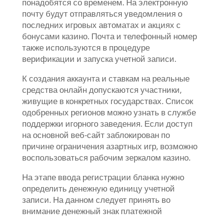
понадобятся со временем. На электронную
почту будут отправляться уведомления о
последних игровых автоматах и акциях с
бонусами казино. Почта и телефонный номер
также используются в процедуре
верификации и запуска учетной записи.
К создания аккаунта и ставкам на реальные
средства онлайн допускаются участники,
живущие в конкретных государствах. Список
одобренных регионов можно узнать в службе
поддержки игорного заведения. Если доступ
на основной веб-сайт заблокирован по
причине ограничения азартных игр, возможно
воспользоваться рабочим зеркалом казино.
На этапе ввода регистрации бланка нужно
определить денежную единицу учетной
записи. На данном следует принять во
внимание денежный знак платежной