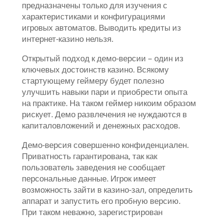
предназначены только для изучения с
характеристиками и конфигурациями
игровых автоматов. Выводить кредиты из
интернет-казино нельзя.
Открытый подход к демо-версии – один из
ключевых достоинств казино. Всякому
стартующему геймеру будет полезно
улучшить навыки пари и приобрести опыта
на практике. На таком геймер никоим образом
рискует. Демо развлечения не нуждаются в
капиталовложений и денежных расходов.
Демо-версия совершенно конфиденциален.
Приватность гарантирована, так как
пользователь заведения не сообщает
персональные данные. Игрок имеет
возможность зайти в казино-зал, определить
аппарат и запустить его пробную версию.
При таком неважно, зарегистрирован