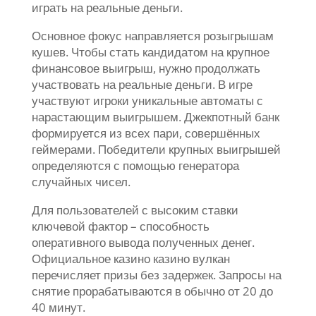
играть на реальные деньги.
Основное фокус направляется розыгрышам
кушев. Чтобы стать кандидатом на крупное
финансовое выигрыш, нужно продолжать
участвовать на реальные деньги. В игре
участвуют игроки уникальные автоматы с
нарастающим выигрышем. Джекпотный банк
формируется из всех пари, совершённых
геймерами. Победители крупных выигрышей
определяются с помощью генератора
случайных чисел.
Для пользователей с высоким ставки
ключевой фактор – способность
оперативного вывода полученных денег.
Официальное казино казино вулкан
перечисляет призы без задержек. Запросы на
снятие прорабатываются в обычно от 20 до
40 минут.