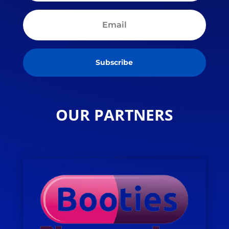
Subscribe
OUR PARTNERS