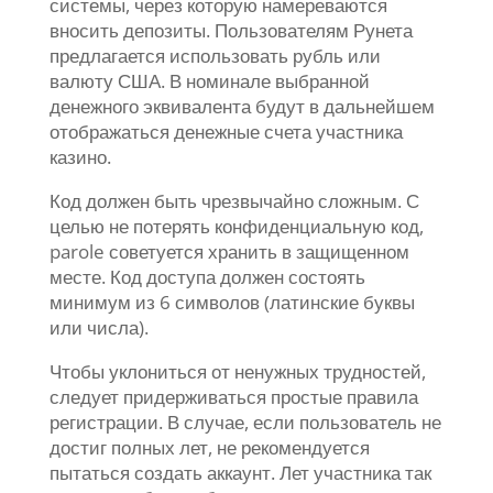
системы, через которую намереваются
вносить депозиты. Пользователям Рунета
предлагается использовать рубль или
валюту США. В номинале выбранной
денежного эквивалента будут в дальнейшем
отображаться денежные счета участника
казино.
Код должен быть чрезвычайно сложным. С
целью не потерять конфиденциальную код,
parole советуется хранить в защищенном
месте. Код доступа должен состоять
минимум из 6 символов (латинские буквы
или числа).
Чтобы уклониться от ненужных трудностей,
следует придерживаться простые правила
регистрации. В случае, если пользователь не
достиг полных лет, не рекомендуется
пытаться создать аккаунт. Лет участника так