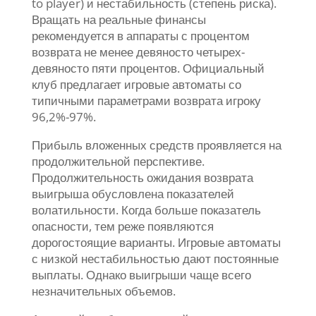
to player) и нестабильность (степень риска).
Вращать на реальные финансы
рекомендуется в аппараты с процентом
возврата не менее девяносто четырех-
девяносто пяти процентов. Официальный
клуб предлагает игровые автоматы со
типичными параметрами возврата игроку
96,2%-97%.
Прибыль вложенных средств проявляется на
продолжительной перспективе.
Продолжительность ожидания возврата
выигрыша обусловлена показателей
волатильности. Когда больше показатель
опасности, тем реже появляются
дорогостоящие варианты. Игровые автоматы
с низкой нестабильностью дают постоянные
выплаты. Однако выигрыши чаще всего
незначительных объемов.