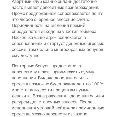
Азартный клуб казино онлайн достаточно
часто выдает депозитные вознаграждения.
Промо предложением сопровождается почти
что любое очередное внесение счета.
Периодичность начисления премий
определяется исходя из участия геймера.
Насколько чаще игрок вовлекается в
соревнованиях и стартует денежные игровые
сессии, тем больше многообразных бонусов
ему доступно.
Повторные бонусы предоставляют
перспективу в разы приумножить сумму
пополнения. Выдача дополнительных
средств возможно будет эквивалентно 100%
или ста пятидесяти процентам сумме
депозита. Вознаграждения – дополнительная
ресурсы для ставочных взносов. После
исполнения условий вейджера премиальные
средства можно перевести из казино.