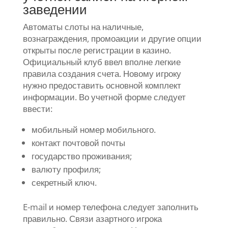
заведении
Автоматы слоты на наличные,
вознаграждения, промоакции и другие опции
открыты после регистрации в казино.
Официальный клуб ввел вполне легкие
правила создания счета. Новому игроку
нужно предоставить основной комплект
информации. Во учетной форме следует
ввести:
мобильный номер мобильного.
контакт почтовой почты
государство проживания;
валюту профиля;
секретный ключ.
E-mail и номер телефона следует заполнить
правильно. Связи азартного игрока