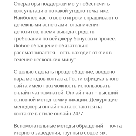
Операторы поддержки могут обеспечить
консультацию по какой угодно тематике.
Наиболее часто всего игроки спрашивают о
денежными аспектами: ограничения
депозитов, время вывода средств,
требования по вейджеру бонусов и прочее.
Любое обращение обязательно
рассматривается. Гость находит отклик в
течение нескольких минут.
С целью сделать проще общение, введено
пара методов контакта. Гости официального
сайта имеют возможность использовать
онлайн чат-комнатой. Онлайн-чат – высший
основной метод коммуникации. Дежурящие
менеджеры онлайн-чата остаются на
контакте в стиле онлайн 24/7.
Вспомогательные методы обращений – почта
игорного заведения, группы в соцсетях,