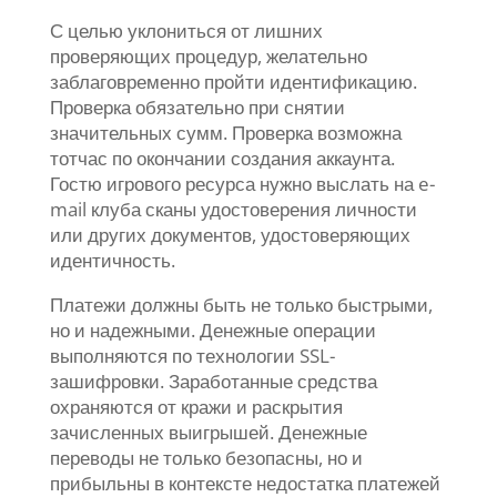
С целью уклониться от лишних
проверяющих процедур, желательно
заблаговременно пройти идентификацию.
Проверка обязательно при снятии
значительных сумм. Проверка возможна
тотчас по окончании создания аккаунта.
Гостю игрового ресурса нужно выслать на e-
mail клуба сканы удостоверения личности
или других документов, удостоверяющих
идентичность.
Платежи должны быть не только быстрыми,
но и надежными. Денежные операции
выполняются по технологии SSL-
зашифровки. Заработанные средства
охраняются от кражи и раскрытия
зачисленных выигрышей. Денежные
переводы не только безопасны, но и
прибыльны в контексте недостатка платежей