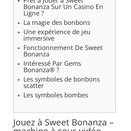
Prêt à Jouer à Sweet
Bonanza Sur Un Casino En
Ligne ?
La magie des bonbons
Une expérience de jeu
immersive
Fonctionnement De Sweet
Bonanza
Intéressé Par Gems
Bonanza® ?
Les symboles de bonbons
scatter
Les symboles bombes
Jouez à Sweet Bonanza –
machine à sous vidéo