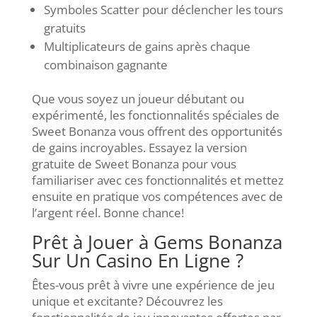
Symboles Scatter pour déclencher les tours
gratuits
Multiplicateurs de gains après chaque
combinaison gagnante
Que vous soyez un joueur débutant ou
expérimenté, les fonctionnalités spéciales de
Sweet Bonanza vous offrent des opportunités
de gains incroyables. Essayez la version
gratuite de Sweet Bonanza pour vous
familiariser avec ces fonctionnalités et mettez
ensuite en pratique vos compétences avec de
l’argent réel. Bonne chance!
Prêt à Jouer à Gems Bonanza
Sur Un Casino En Ligne ?
Êtes-vous prêt à vivre une expérience de jeu
unique et excitante? Découvrez les