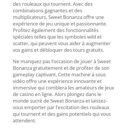
des rouleaux qui tournent. Avec des
combinaisons gagnantes et des
multiplicateurs, Sweet Bonanza offre une
expérience de jeu unique et passionnante.
Profitez également des fonctionnalités
spéciales telles que les symboles wild et
scatter, qui peuvent vous aider à augmenter
vos gains et débloquer des tours gratuits.
Ne manquez pas l’occasion de jouer à Sweet
Bonanza gratuitement et de profiter de son
gameplay captivant. Cette machine à sous
vidéo offre une expérience innovante et
immersive qui comblera les amateurs de jeux
de casino en ligne. Alors plongez dans le
monde sucré de Sweet Bonanza et laissez-
vous emporter par l’excitation des rouleaux
qui tournent et des gains potentiels qui vous
attendent.