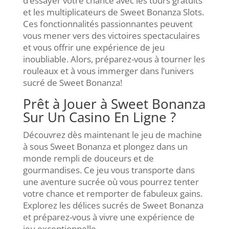
d’essayer votre chance avec les tours gratuits
et les multiplicateurs de Sweet Bonanza Slots.
Ces fonctionnalités passionnantes peuvent
vous mener vers des victoires spectaculaires
et vous offrir une expérience de jeu
inoubliable. Alors, préparez-vous à tourner les
rouleaux et à vous immerger dans l’univers
sucré de Sweet Bonanza!
Prêt à Jouer à Sweet Bonanza
Sur Un Casino En Ligne ?
Découvrez dès maintenant le jeu de machine
à sous Sweet Bonanza et plongez dans un
monde rempli de douceurs et de
gourmandises. Ce jeu vous transporte dans
une aventure sucrée où vous pourrez tenter
votre chance et remporter de fabuleux gains.
Explorez les délices sucrés de Sweet Bonanza
et préparez-vous à vivre une expérience de
jeu exceptionnelle.