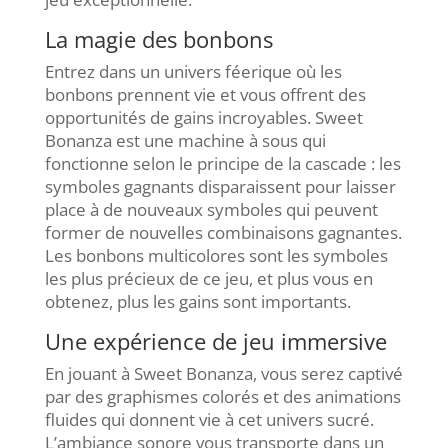
La magie des bonbons
Entrez dans un univers féerique où les
bonbons prennent vie et vous offrent des
opportunités de gains incroyables. Sweet
Bonanza est une machine à sous qui
fonctionne selon le principe de la cascade : les
symboles gagnants disparaissent pour laisser
place à de nouveaux symboles qui peuvent
former de nouvelles combinaisons gagnantes.
Les bonbons multicolores sont les symboles
les plus précieux de ce jeu, et plus vous en
obtenez, plus les gains sont importants.
Une expérience de jeu immersive
En jouant à Sweet Bonanza, vous serez captivé
par des graphismes colorés et des animations
fluides qui donnent vie à cet univers sucré.
L’ambiance sonore vous transporte dans un