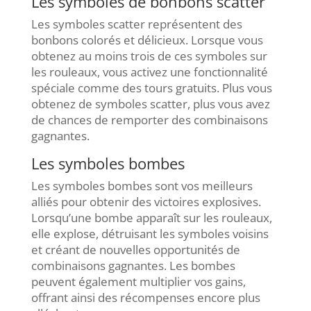
Les symboles de bonbons scatter
Les symboles scatter représentent des
bonbons colorés et délicieux. Lorsque vous
obtenez au moins trois de ces symboles sur
les rouleaux, vous activez une fonctionnalité
spéciale comme des tours gratuits. Plus vous
obtenez de symboles scatter, plus vous avez
de chances de remporter des combinaisons
gagnantes.
Les symboles bombes
Les symboles bombes sont vos meilleurs
alliés pour obtenir des victoires explosives.
Lorsqu’une bombe apparaît sur les rouleaux,
elle explose, détruisant les symboles voisins
et créant de nouvelles opportunités de
combinaisons gagnantes. Les bombes
peuvent également multiplier vos gains,
offrant ainsi des récompenses encore plus