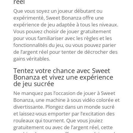
réel
Que vous soyez un joueur débutant ou
expérimenté, Sweet Bonanza offre une
expérience de jeu adaptée à tous les niveaux.
Vous pouvez choisir de jouer gratuitement
pour vous familiariser avec les règles et les
fonctionnalités du jeu, ou vous pouvez parier
de l’argent réel pour tenter de décrocher des
gains véritables.
Tentez votre chance avec Sweet
Bonanza et vivez une expérience
de jeu sucrée
Ne manquez pas l’occasion de jouer à Sweet
Bonanza, une machine à sous vidéo colorée et
divertissante. Plongez dans un monde sucré
et laissez-vous emporter par l’excitation des
rouleaux qui tournent. Que vous jouiez
gratuitement ou avec de l’argent réel, cette