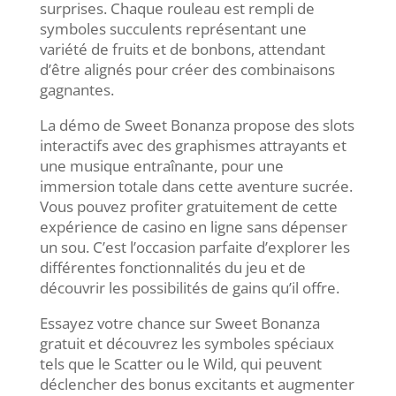
surprises. Chaque rouleau est rempli de
symboles succulents représentant une
variété de fruits et de bonbons, attendant
d’être alignés pour créer des combinaisons
gagnantes.
La démo de Sweet Bonanza propose des slots
interactifs avec des graphismes attrayants et
une musique entraînante, pour une
immersion totale dans cette aventure sucrée.
Vous pouvez profiter gratuitement de cette
expérience de casino en ligne sans dépenser
un sou. C’est l’occasion parfaite d’explorer les
différentes fonctionnalités du jeu et de
découvrir les possibilités de gains qu’il offre.
Essayez votre chance sur Sweet Bonanza
gratuit et découvrez les symboles spéciaux
tels que le Scatter ou le Wild, qui peuvent
déclencher des bonus excitants et augmenter