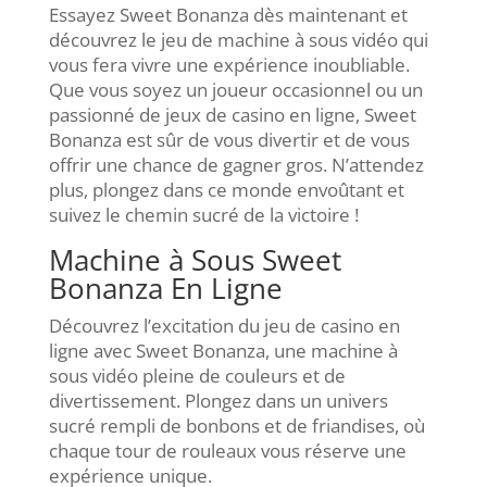
Essayez Sweet Bonanza dès maintenant et
découvrez le jeu de machine à sous vidéo qui
vous fera vivre une expérience inoubliable.
Que vous soyez un joueur occasionnel ou un
passionné de jeux de casino en ligne, Sweet
Bonanza est sûr de vous divertir et de vous
offrir une chance de gagner gros. N’attendez
plus, plongez dans ce monde envoûtant et
suivez le chemin sucré de la victoire !
Machine à Sous Sweet
Bonanza En Ligne
Découvrez l’excitation du jeu de casino en
ligne avec Sweet Bonanza, une machine à
sous vidéo pleine de couleurs et de
divertissement. Plongez dans un univers
sucré rempli de bonbons et de friandises, où
chaque tour de rouleaux vous réserve une
expérience unique.