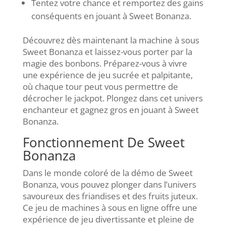
Tentez votre chance et remportez des gains
conséquents en jouant à Sweet Bonanza.
Découvrez dès maintenant la machine à sous
Sweet Bonanza et laissez-vous porter par la
magie des bonbons. Préparez-vous à vivre
une expérience de jeu sucrée et palpitante,
où chaque tour peut vous permettre de
décrocher le jackpot. Plongez dans cet univers
enchanteur et gagnez gros en jouant à Sweet
Bonanza.
Fonctionnement De Sweet
Bonanza
Dans le monde coloré de la démo de Sweet
Bonanza, vous pouvez plonger dans l’univers
savoureux des friandises et des fruits juteux.
Ce jeu de machines à sous en ligne offre une
expérience de jeu divertissante et pleine de