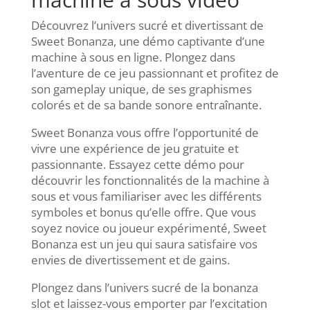
Découvrez l’univers sucré et divertissant de
Sweet Bonanza, une démo captivante d’une
machine à sous en ligne. Plongez dans
l’aventure de ce jeu passionnant et profitez de
son gameplay unique, de ses graphismes
colorés et de sa bande sonore entraînante.
Sweet Bonanza vous offre l’opportunité de
vivre une expérience de jeu gratuite et
passionnante. Essayez cette démo pour
découvrir les fonctionnalités de la machine à
sous et vous familiariser avec les différents
symboles et bonus qu’elle offre. Que vous
soyez novice ou joueur expérimenté, Sweet
Bonanza est un jeu qui saura satisfaire vos
envies de divertissement et de gains.
Plongez dans l’univers sucré de la bonanza
slot et laissez-vous emporter par l’excitation