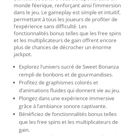
monde féerique, renforçant ainsi l’immersion
dans le jeu. Le gameplay est simple et intuitif,
permettant à tous les joueurs de profiter de
l’expérience sans difficulté. Les
fonctionnalités bonus telles que les free spins
et les multiplicateurs de gain offrent encore
plus de chances de décrocher un énorme
jackpot.
Explorez l’univers sucré de Sweet Bonanza
rempli de bonbons et de gourmandises.
Profitez de graphismes colorés et
d’animations fluides qui donnent vie au jeu.
Plongez dans une expérience immersive
grâce à l’ambiance sonore captivante.
Bénéficiez de fonctionnalités bonus telles
que les free spins et les multiplicateurs de
gain.