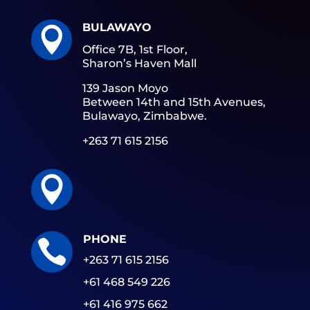
BULAWAYO

Office 7B, 1st Floor,
Sharon’s Haven Mall
139 Jason Moyo
Between 14th and 15th Avenues,
Bulawayo, Zimbabwe.
+263 71 615 2156

PHONE

+263 71 615 2156
+61 468 549 226
+61 416 975 662