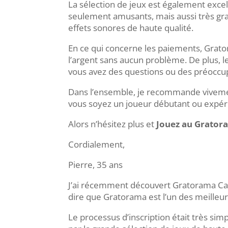
La sélection de jeux est également excell
seulement amusants, mais aussi très grat
effets sonores de haute qualité.
En ce qui concerne les paiements, Grator
l’argent sans aucun problème. De plus, le
vous avez des questions ou des préoccu
Dans l’ensemble, je recommande vivemen
vous soyez un joueur débutant ou expér
Alors n’hésitez plus et
Jouez au Gratora
Cordialement,
Pierre, 35 ans
J’ai récemment découvert Gratorama Casin
dire que Gratorama est l’un des meilleurs
Le processus d’inscription était très simp