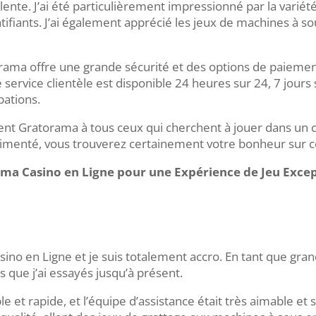
ente. J’ai été particulièrement impressionné par la variét
ifiants. J’ai également apprécié les jeux de machines à so
ama offre une grande sécurité et des options de paiement 
 service clientèle est disponible 24 heures sur 24, 7 jours 
pations.
t Gratorama à tous ceux qui cherchent à jouer dans un ca
imenté, vous trouverez certainement votre bonheur sur ce
ma Casino en Ligne pour une Expérience de Jeu Excep
o en Ligne et je suis totalement accro. En tant que grand 
 que j’ai essayés jusqu’à présent.
le et rapide, et l’équipe d’assistance était très aimable et 