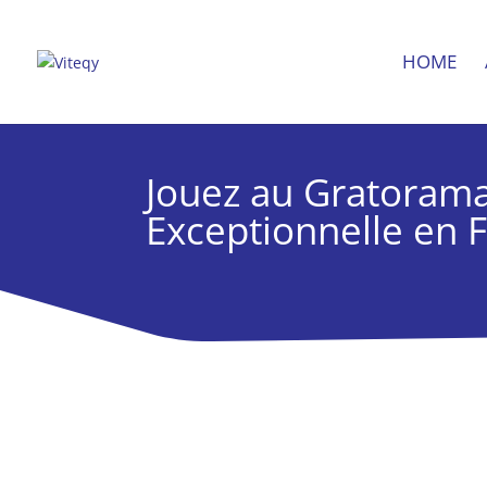
HOME
Jouez au Gratorama
Exceptionnelle en 