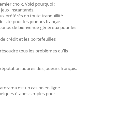
emier choix. Voici pourquoi :
 jeux instantanés.
ux préférés en toute tranquillité.
u site pour les joueurs français.
n bonus de bienvenue généreux pour les
e crédit et les portefeuilles
à résoudre tous les problèmes qu’ils
 réputation auprès des joueurs français.
torama est un casino en ligne
quelques étapes simples pour