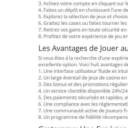
3. Activez votre compte en cliquant sur l
4. Faites un dépôt en choisissant l’une
5. Explorez la sélection de jeux et choisi
6. Grattez les cases ou faites tourner le
7. Retirez vos gains en toute sécurité en
8. Profitez de votre expérience de jeu e
Les Avantages de Jouer a
Si vous êtes à la recherche d’une expér
excellente option. Voici huit avantages 
1. Une interface utilisateur fluide et in
2. Un large éventail de jeux de casino en
3. Des bonus et des promotions régulie
4. Un service clientèle disponible 24h/2
5. Des paiements sécurisés et rapides, av
6. Une compliance avec les réglementatio
7. Une communauté active de joueurs fra
8. Un programme de fidélité récompensant