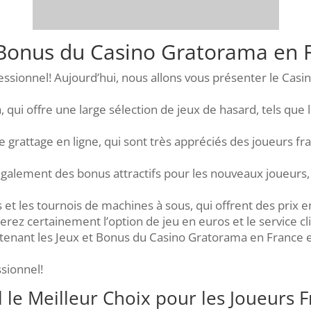
 Bonus du Casino Gratorama en 
essionnel! Aujourd’hui, nous allons vous présenter le Cas
ui offre une large sélection de jeux de hasard, tels que l
grattage en ligne, qui sont très appréciés des joueurs fran
 également des bonus attractifs pour les nouveaux joueur
 et les tournois de machines à sous, qui offrent des prix e
erez certainement l’option de jeu en euros et le service cli
ntenant les Jeux et Bonus du Casino Gratorama en France
ssionnel!
 le Meilleur Choix pour les Joueurs F