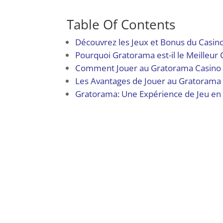
Table Of Contents
Découvrez les Jeux et Bonus du Casi
Pourquoi Gratorama est-il le Meilleur 
Comment Jouer au Gratorama Casino 
Les Avantages de Jouer au Gratorama 
Gratorama: Une Expérience de Jeu en 