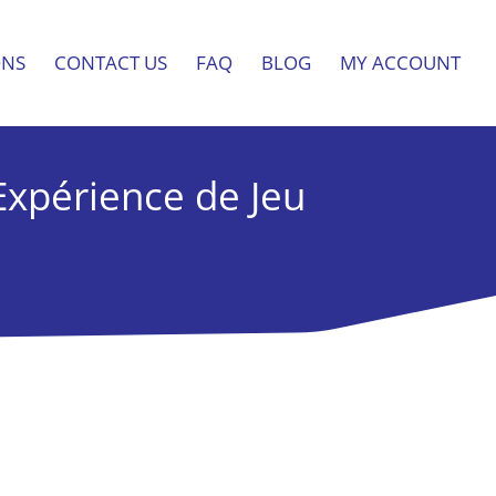
ONS
CONTACT US
FAQ
BLOG
MY ACCOUNT
Expérience de Jeu