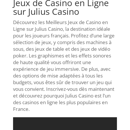
Jeux de Casino en Ligne
sur Julius Casino
Découvrez les Meilleurs Jeux de Casino en
Ligne sur Julius Casino, la destination idéale
pour les joueurs français. Profitez d’une large
sélection de jeux, y compris des machines à
sous, des jeux de table et des jeux de vidéo
poker. Les graphismes et les effets sonores
de haute qualité vous offriront une
expérience de jeu immersive. De plus, avec
des options de mise adaptées à tous les
budgets, vous êtes sûr de trouver un jeu qui
vous convient. Inscrivez-vous dès maintenant
et découvrez pourquoi Julius Casino est l’un
des casinos en ligne les plus populaires en
France.