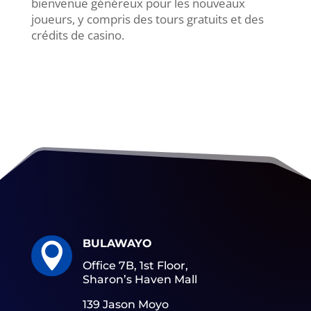
bienvenue généreux pour les nouveaux
joueurs, y compris des tours gratuits et des
crédits de casino.
BULAWAYO

Office 7B, 1st Floor,
Sharon’s Haven Mall
139 Jason Moyo