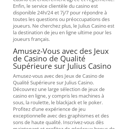
Enfin, le service clientèle du casino est
disponible 24h/24 et 7j/7 pour répondre à
toutes les questions ou préoccupations des
joueurs. Ne cherchez plus, le Julius Casino est
la destination de jeu en ligne ultime pour les
joueurs français.
Amusez-Vous avec des Jeux
de Casino de Qualité
Supérieure sur Julius Casino
Amusez-vous avec des Jeux de Casino de
Qualité Supérieure sur Julius Casino.
Découvrez une large sélection de jeux de
casino en ligne, y compris les machines à
sous, la roulette, le blackjack et le poker.
Profitez d’une expérience de jeu
exceptionnelle avec des graphismes et des
sons de haute qualité. Inscrivez-vous dès
maintenant et profitez de généreux bonus de