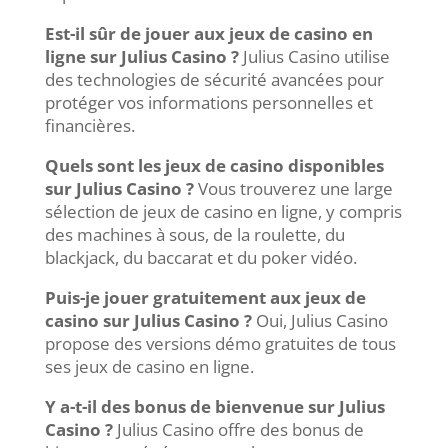
Est-il sûr de jouer aux jeux de casino en
ligne sur Julius Casino ?
Julius Casino utilise
des technologies de sécurité avancées pour
protéger vos informations personnelles et
financières.
Quels sont les jeux de casino disponibles
sur Julius Casino ?
Vous trouverez une large
sélection de jeux de casino en ligne, y compris
des machines à sous, de la roulette, du
blackjack, du baccarat et du poker vidéo.
Puis-je jouer gratuitement aux jeux de
casino sur Julius Casino ?
Oui, Julius Casino
propose des versions démo gratuites de tous
ses jeux de casino en ligne.
Y a-t-il des bonus de bienvenue sur Julius
Casino ?
Julius Casino offre des bonus de