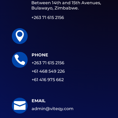
Between 14th and 15th Avenues,
Bulawayo, Zimbabwe.
+263 71 615 2156

PHONE

+263 71 615 2156
+61 468 549 226
+61 416 975 662
EMAIL

admin@viteqy.com