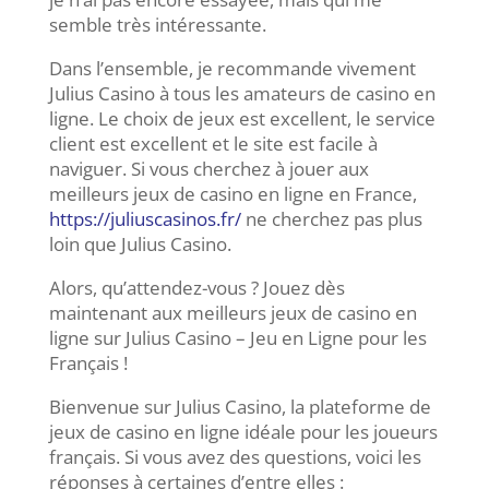
semble très intéressante.
Dans l’ensemble, je recommande vivement
Julius Casino à tous les amateurs de casino en
ligne. Le choix de jeux est excellent, le service
client est excellent et le site est facile à
naviguer. Si vous cherchez à jouer aux
meilleurs jeux de casino en ligne en France,
https://juliuscasinos.fr/
ne cherchez pas plus
loin que Julius Casino.
Alors, qu’attendez-vous ? Jouez dès
maintenant aux meilleurs jeux de casino en
ligne sur Julius Casino – Jeu en Ligne pour les
Français !
Bienvenue sur Julius Casino, la plateforme de
jeux de casino en ligne idéale pour les joueurs
français. Si vous avez des questions, voici les
réponses à certaines d’entre elles :