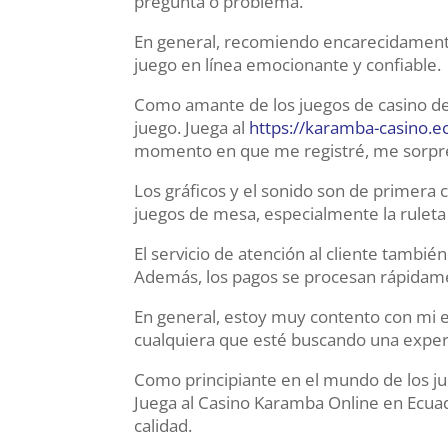
pregunta o problema.
En general, recomiendo encarecidamente
juego en línea emocionante y confiable.
Como amante de los juegos de casino d
juego. Juega al
https://karamba-casino.e
momento en que me registré, me sorprendi
Los gráficos y el sonido son de primera 
juegos de mesa, especialmente la ruleta
El servicio de atención al cliente tambi
Además, los pagos se procesan rápidamen
En general, estoy muy contento con mi 
cualquiera que esté buscando una exper
Como principiante en el mundo de los jue
Juega al Casino Karamba Online en Ecuador
calidad.