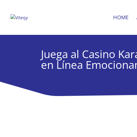
HOME
Juega al Casino Ka
en Línea Emociona