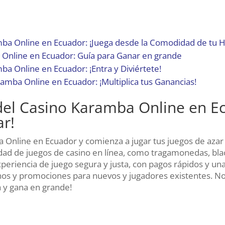
ba Online en Ecuador: ¡Juega desde la Comodidad de tu H
 Online en Ecuador: Guía para Ganar en grande
ba Online en Ecuador: ¡Entra y Diviértete!
mba Online en Ecuador: ¡Multiplica tus Ganancias!
el Casino Karamba Online en Ec
r!
 Online en Ecuador y comienza a jugar tus juegos de azar
ad de juegos de casino en línea, como tragamonedas, blac
eriencia de juego segura y justa, con pagos rápidos y una 
s y promociones para nuevos y jugadores existentes. No
a y gana en grande!