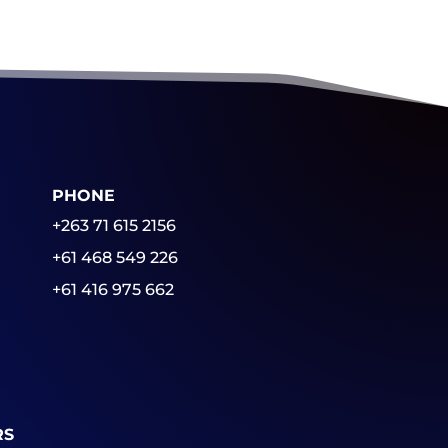
PHONE
+263 71 615 2156
+61 468 549 226
+61 416 975 662
RS