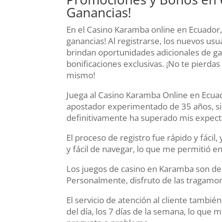
Ganancias!
En el Casino Karamba online en Ecuador
ganancias! Al registrarse, los nuevos u
brindan oportunidades adicionales de ga
bonificaciones exclusivas. ¡No te pierda
mismo!
Juega al Casino Karamba Online en Ecua
apostador experimentado de 35 años, s
definitivamente ha superado mis expecta
El proceso de registro fue rápido y fácil
y fácil de navegar, lo que me permitió e
Los juegos de casino en Karamba son de a
Personalmente, disfruto de las tragamo
El servicio de atención al cliente tambi
del día, los 7 días de la semana, lo que