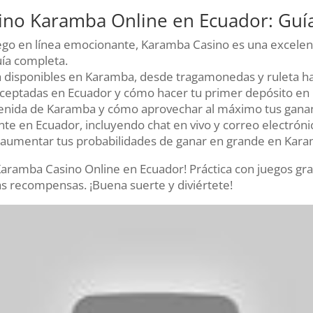
sino Karamba Online en Ecuador: Guí
uego en línea emocionante, Karamba Casino es una excele
uía completa.
ea disponibles en Karamba, desde tragamonedas y ruleta ha
aceptadas en Ecuador y cómo hacer tu primer depósito en
nvenida de Karamba y cómo aprovechar al máximo tus ganan
ente en Ecuador, incluyendo chat en vivo y correo electróni
a aumentar tus probabilidades de ganar en grande en Kar
Karamba Casino Online en Ecuador! Práctica con juegos gra
s recompensas. ¡Buena suerte y diviértete!