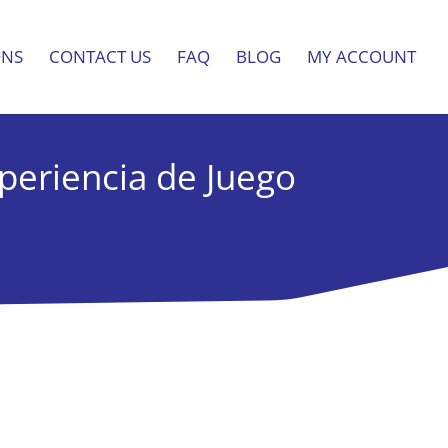
ONS
CONTACT US
FAQ
BLOG
MY ACCOUNT
periencia de Juego