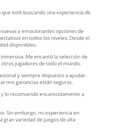
a que esté buscando una experiencia de
 nuevas y emocionantes opciones de
tativas en todos los niveles. Desde el
idad disponibles.
s inmersiva. Me encantó la selección de
n otros jugadores de todo el mundo.
fesional y siempre dispuesto a ayudar.
ue mis ganancias están seguras.
r y lo recomiendo encarecidamente a
pio. Sin embargo, mi experiencia en
na gran variedad de juegos de alta