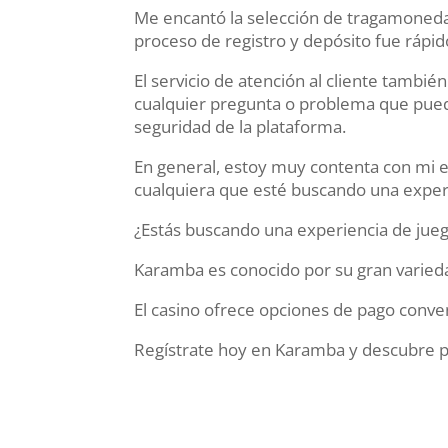
Me encantó la selección de tragamoneda
proceso de registro y depósito fue rápid
El servicio de atención al cliente tamb
cualquier pregunta o problema que pued
seguridad de la plataforma.
En general, estoy muy contenta con mi 
cualquiera que esté buscando una experi
¿Estás buscando una experiencia de jue
Karamba es conocido por su gran varied
El casino ofrece opciones de pago conve
Regístrate hoy en Karamba y descubre por