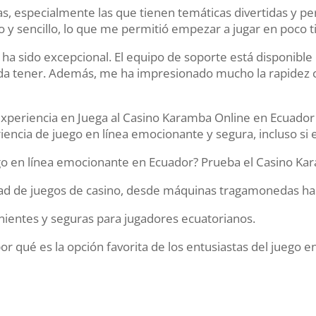
s, especialmente las que tienen temáticas divertidas y p
o y sencillo, lo que me permitió empezar a jugar en poco 
ién ha sido excepcional. El equipo de soporte está dispon
a tener. Además, me ha impresionado mucho la rapidez co
experiencia en Juega al Casino Karamba Online en Ecuado
encia de juego en línea emocionante y segura, incluso si 
go en línea emocionante en Ecuador? Prueba el Casino Ka
ad de juegos de casino, desde máquinas tragamonedas has
nientes y seguras para jugadores ecuatorianos.
 qué es la opción favorita de los entusiastas del juego en