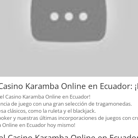
Casino Karamba Online en Ecuador: ¡E
n el Casino Karamba Online en Ecuador!
cia de juego con una gran selección de tragamonedas.
 clásicos, como la ruleta y el blackjack.
oker y nuestras últimas incorporaciones de juegos con cru
ba Online en Ecuador hoy mismo!
l Casino Karamba Online en Ecuador: 